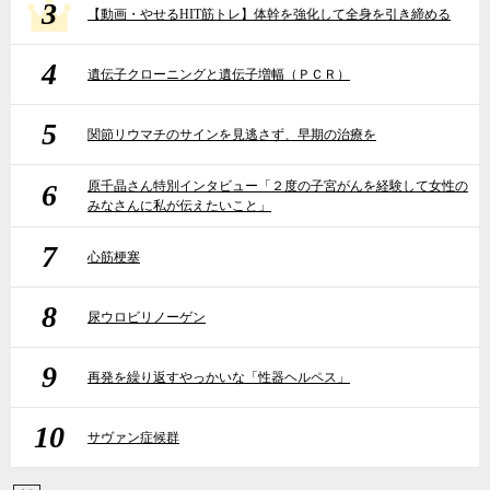
3
【動画・やせるHIT筋トレ】体幹を強化して全身を引き締める
4
遺伝子クローニングと遺伝子増幅（ＰＣＲ）
5
関節リウマチのサインを見逃さず、早期の治療を
6
原千晶さん特別インタビュー「２度の子宮がんを経験して女性の
みなさんに私が伝えたいこと」
7
心筋梗塞
8
尿ウロビリノーゲン
9
再発を繰り返すやっかいな「性器ヘルペス」
10
サヴァン症候群