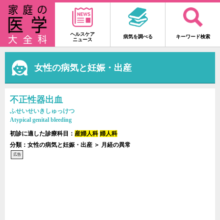
ヘルスケア
病気を調べる
キーワード検索
ニュース
女性の病気と妊娠・出産
不正性器出血
ふせいせいきしゅっけつ
Atypical genital bleeding
初診に適した診療科目：
産婦人科
婦人科
分類：女性の病気と妊娠・出産 ＞ 月経の異常
広告