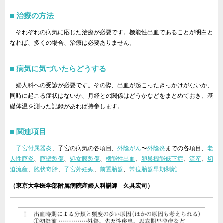
治療の方法
それぞれの病気に応じた治療が必要です。機能性出血であることが明白と
なれば、多くの場合、治療は必要ありません。
病気に気づいたらどうする
婦人科への受診が必要です。その際、出血が起こったきっかけがないか、
同時に起こる症状はないか、月経との関係はどうかなどをまとめておき、基
礎体温を測った記録があれば持参します。
関連項目
子宮付属器炎
、子宮の病気の各項目、
外陰がん
〜
外陰炎
までの各項目、
老
人性腟炎
、
腟壁裂傷
、
処女膜裂傷
、
機能性出血
、
卵巣機能低下症
、
流産
、
切
迫流産
、
胞状奇胎
、
子宮外妊娠
、
前置胎盤
、
常位胎盤早期剥離
（東京大学医学部附属病院産婦人科講師 久具宏司）