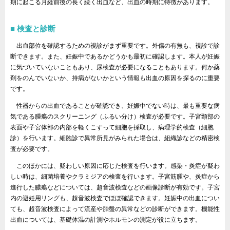
期に起こる月経前後の長く続く出血など、出血の時期に特徴があります。
検査と診断
出血部位を確認するための視診がまず重要です。外傷の有無も、視診で診
断できます。また、妊娠中であるかどうかも最初に確認します。本人が妊娠
に気づいていないこともあり、尿検査が必要になることもあります。何か薬
剤をのんでいないか、持病がないかという情報も出血の原因を探るのに重要
です。
性器からの出血であることが確認でき、妊娠中でない時は、最も重要な病
気である腫瘍のスクリーニング（ふるい分け）検査が必要です。子宮頸部の
表面や子宮体部の内部を軽くこすって細胞を採取し、病理学的検査（細胞
診）を行います。細胞診で異常所見がみられた場合は、組織診などの精密検
査が必要です。
このほかには、疑わしい原因に応じた検査を行います。感染・炎症が疑わ
しい時は、細菌培養やクラミジアの検査を行います。子宮筋腫や、炎症から
進行した膿瘍などについては、超音波検査などの画像診断が有効です。子宮
内の避妊用リングも、超音波検査でほぼ確認できます。妊娠中の出血につい
ても、超音波検査によって流産や胎盤の異常などの診断ができます。機能性
出血については、基礎体温の計測やホルモンの測定が役に立ちます。