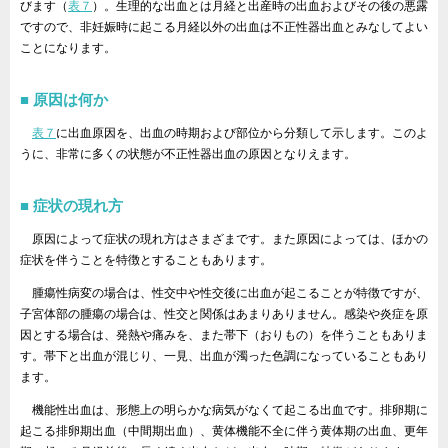
びます（
表７
）。生理的な出血とは月経と出産時の出血およびその後の悪露
ですので、非妊娠時に起こる月経以外の出血は不正性器出血とみなしてよい
ことになります。
原因は何か
表７
に出血原因を、出血の時期および部位から分類して示します。このよ
うに、非常に多くの状態が不正性器出血の原因となりえます。
症状の現れ方
原因によって症状の現れ方はさまざまです。また原因によっては、ほかの
症状を伴うことを特徴とすることもあります。
腫瘍性病変の場合は、性交中や性交後に出血が起こることが特徴ですが、
子宮体部の腫瘍の場合は、性交と関係はあまりありません。感染や炎症を原
因とする場合は、発熱や痛みを、また帯下（おりもの）を伴うこともありま
す。帯下と出血が混じり、一見、出血が濁った色調になっていることもあり
ます。
機能性出血は、形態上の明らかな病気がなくて起こる出血です。排卵期に
起こる排卵期出血（中間期出血）、黄体機能不全に伴う黄体期の出血、更年