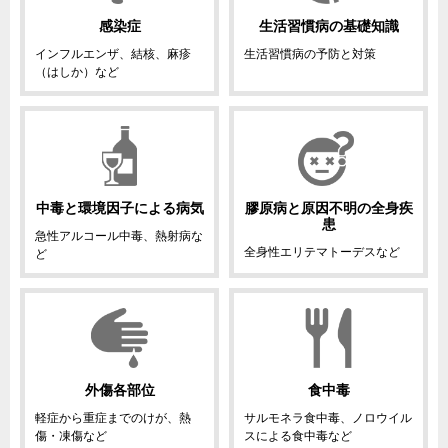
感染症
生活習慣病の基礎知識
インフルエンザ、結核、麻疹
生活習慣病の予防と対策
（はしか）など
中毒と環境因子による病気
膠原病と原因不明の
全身疾
患
急性アルコール中毒、熱射病な
全身性エリテマトーデスなど
ど
外傷各部位
食中毒
軽症から重症までのけが、熱
サルモネラ食中毒、ノロウイル
傷・凍傷など
スによる食中毒など