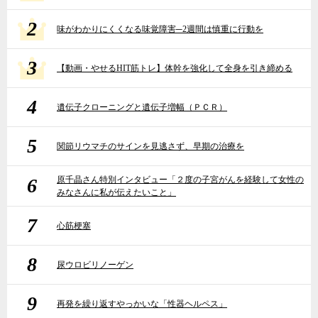
2
味がわかりにくくなる味覚障害─2週間は慎重に行動を
3
【動画・やせるHIT筋トレ】体幹を強化して全身を引き締める
4
遺伝子クローニングと遺伝子増幅（ＰＣＲ）
5
関節リウマチのサインを見逃さず、早期の治療を
6
原千晶さん特別インタビュー「２度の子宮がんを経験して女性の
みなさんに私が伝えたいこと」
7
心筋梗塞
8
尿ウロビリノーゲン
9
再発を繰り返すやっかいな「性器ヘルペス」