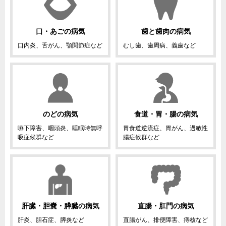
口・あごの病気
歯と歯肉の病気
口内炎、舌がん、顎関節症など
むし歯、歯周病、義歯など
のどの病気
食道・胃・腸の病気
嚥下障害、咽頭炎、睡眠時無呼
胃食道逆流症、胃がん、過敏性
吸症候群など
腸症候群など
肝臓・胆嚢・膵臓の病気
直腸・肛門の病気
肝炎、胆石症、膵炎など
直腸がん、排便障害、痔核など