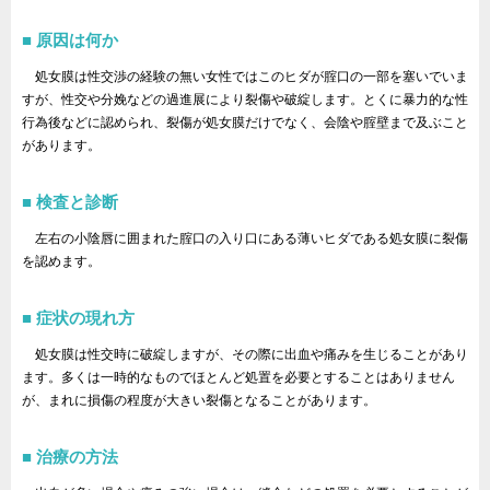
原因は何か
処女膜は性交渉の経験の無い女性ではこのヒダが腟口の一部を塞いでいま
すが、性交や分娩などの過進展により裂傷や破綻します。とくに暴力的な性
行為後などに認められ、裂傷が処女膜だけでなく、会陰や腟壁まで及ぶこと
があります。
検査と診断
左右の小陰唇に囲まれた腟口の入り口にある薄いヒダである処女膜に裂傷
を認めます。
症状の現れ方
処女膜は性交時に破綻しますが、その際に出血や痛みを生じることがあり
ます。多くは一時的なものでほとんど処置を必要とすることはありません
が、まれに損傷の程度が大きい裂傷となることがあります。
治療の方法