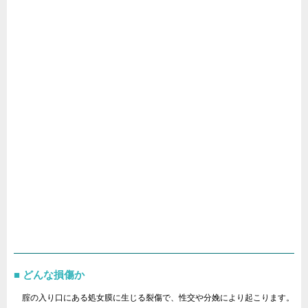
どんな損傷か
腟の入り口にある処女膜に生じる裂傷で、性交や分娩により起こります。