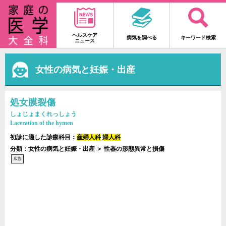
ヘルスケア
病気を調べる
キーワード検索
ニュース
女性の病気と妊娠・出産
処女膜裂傷
しょじょまくれっしょう
Laceration of the hymen
初診に適した診療科目：
産婦人科
婦人科
分類：女性の病気と妊娠・出産 ＞ 性器の形態異常と損傷
広告