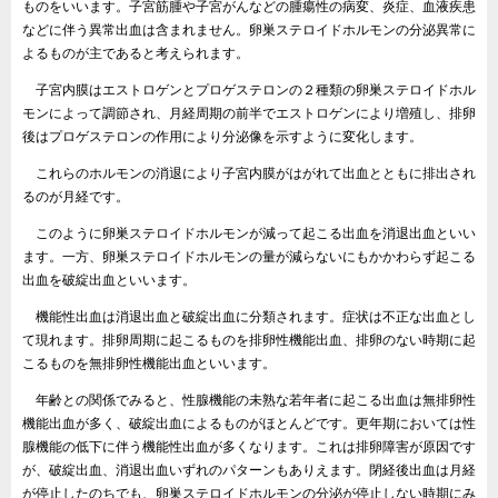
ものをいいます。子宮筋腫や子宮がんなどの腫瘍性の病変、炎症、血液疾患
などに伴う異常出血は含まれません。卵巣ステロイドホルモンの分泌異常に
よるものが主であると考えられます。
子宮内膜はエストロゲンとプロゲステロンの２種類の卵巣ステロイドホル
モンによって調節され、月経周期の前半でエストロゲンにより増殖し、排卵
後はプロゲステロンの作用により分泌像を示すように変化します。
これらのホルモンの消退により子宮内膜がはがれて出血とともに排出され
るのが月経です。
このように卵巣ステロイドホルモンが減って起こる出血を消退出血といい
ます。一方、卵巣ステロイドホルモンの量が減らないにもかかわらず起こる
出血を破綻出血といいます。
機能性出血は消退出血と破綻出血に分類されます。症状は不正な出血とし
て現れます。排卵周期に起こるものを排卵性機能出血、排卵のない時期に起
こるものを無排卵性機能出血といいます。
年齢との関係でみると、性腺機能の未熟な若年者に起こる出血は無排卵性
機能出血が多く、破綻出血によるものがほとんどです。更年期においては性
腺機能の低下に伴う機能性出血が多くなります。これは排卵障害が原因です
が、破綻出血、消退出血いずれのパターンもありえます。閉経後出血は月経
が停止したのちでも、卵巣ステロイドホルモンの分泌が停止しない時期にみ