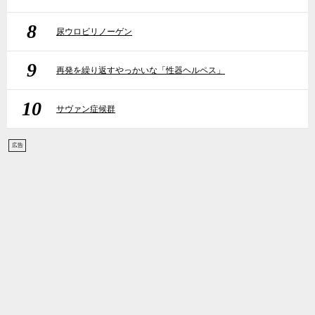
8
尿ウロビリノーゲン
9
再発を繰り返すやっかいな「性器ヘルペス」
10
サヴァン症候群
広告