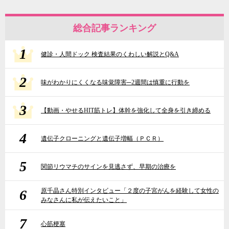
総合記事ランキング
1
健診・人間ドック 検査結果のくわしい解説とQ&A
2
味がわかりにくくなる味覚障害─2週間は慎重に行動を
3
【動画・やせるHIT筋トレ】体幹を強化して全身を引き締める
4
遺伝子クローニングと遺伝子増幅（ＰＣＲ）
5
関節リウマチのサインを見逃さず、早期の治療を
6
原千晶さん特別インタビュー「２度の子宮がんを経験して女性の
みなさんに私が伝えたいこと」
7
心筋梗塞