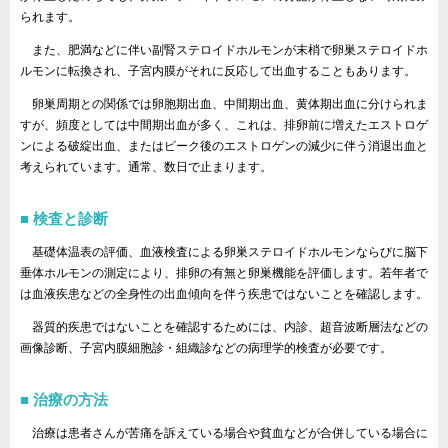
られます。
また、肥満などに伴い副腎ステロイドホルモンが末梢で卵巣ステロイドホ
ルモンに転換され、子宮内膜がそれに反応して出血することもあります。
卵巣周期との関係では卵胞期出血、中間期出血、黄体期出血に分けられま
すが、頻度としては中間期出血が多く、これは、排卵前に増えたエストロゲ
ンによる破綻出血、またはピーク後のエストロゲンの減少に伴う消退出血と
考えられています。通常、数日で止まります。
検査と診断
基礎体温表の評価、血液検査による卵巣ステロイドホルモンならびに脳下
垂体ホルモンの測定により、排卵の有無と卵巣機能を評価します。若年者で
は血液疾患などの全身性の出血傾向を伴う疾患ではないことを確認します。
器質的疾患ではないことを確認するためには、内診、超音波断層法などの
画像診断、子宮内膜細胞診・組織診などの病理学的検査が必要です。
治療の方法
治療は患者さんが苦痛を訴えている場合や貧血などが合併している場合に