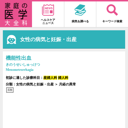
ヘルスケア
病気を調べる
キーワード検索
ニュース
女性の病気と妊娠・出産
機能性出血
きのうせいしゅっけつ
Menometrorrhagia
初診に適した診療科目：
産婦人科
婦人科
分類：女性の病気と妊娠・出産 ＞ 月経の異常
広告