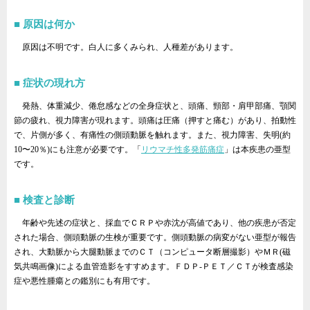
原因は何か
原因は不明です。白人に多くみられ、人種差があります。
症状の現れ方
発熱、体重減少、倦怠感などの全身症状と、頭痛、頸部・肩甲部痛、顎関
節の疲れ、視力障害が現れます。頭痛は圧痛（押すと痛む）があり、拍動性
で、片側が多く、有痛性の側頭動脈を触れます。また、視力障害、失明(約
10〜20％)にも注意が必要です。「
リウマチ性多発筋痛症
」は本疾患の亜型
です。
検査と診断
年齢や先述の症状と、採血でＣＲＰや赤沈が高値であり、他の疾患が否定
された場合、側頭動脈の生検が重要です。側頭動脈の病変がない亜型が報告
され、大動脈から大腿動脈までのＣＴ（コンピュータ断層撮影）やＭＲ(磁
気共鳴画像)による血管造影をすすめます。ＦＤＰ‐ＰＥＴ／ＣＴが検査感染
症や悪性腫瘍との鑑別にも有用です。