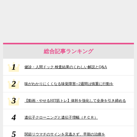
総合記事ランキング
1
健診・人間ドック 検査結果のくわしい解説とQ&A
2
味がわかりにくくなる味覚障害─2週間は慎重に行動を
3
【動画・やせるHIT筋トレ】体幹を強化して全身を引き締める
4
遺伝子クローニングと遺伝子増幅（ＰＣＲ）
5
関節リウマチのサインを見逃さず、早期の治療を