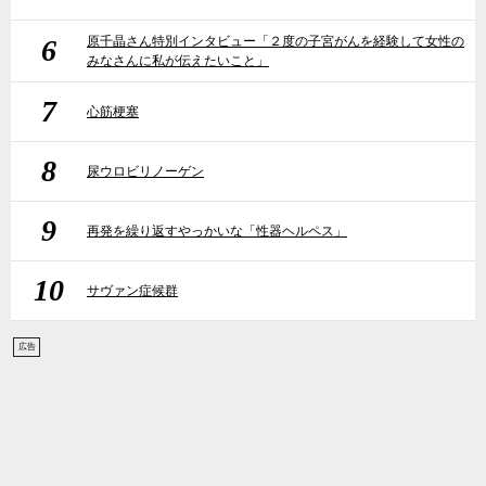
6
原千晶さん特別インタビュー「２度の子宮がんを経験して女性の
みなさんに私が伝えたいこと」
7
心筋梗塞
8
尿ウロビリノーゲン
9
再発を繰り返すやっかいな「性器ヘルペス」
10
サヴァン症候群
広告