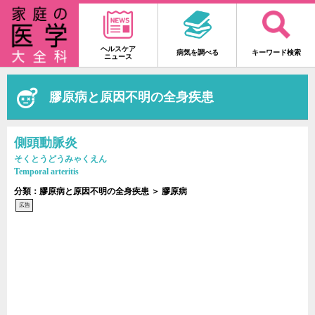
ヘルスケア
病気を調べる
キーワード検索
ニュース
膠原病と原因不明の全身疾患
側頭動脈炎
そくとうどうみゃくえん
Temporal arteritis
分類：膠原病と原因不明の全身疾患 ＞ 膠原病
広告