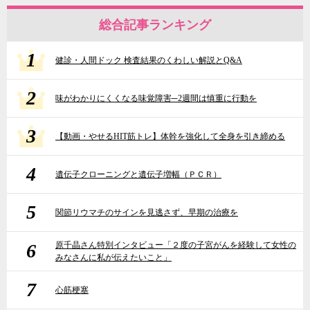
総合記事ランキング
1
健診・人間ドック 検査結果のくわしい解説とQ&A
2
味がわかりにくくなる味覚障害─2週間は慎重に行動を
3
【動画・やせるHIT筋トレ】体幹を強化して全身を引き締める
4
遺伝子クローニングと遺伝子増幅（ＰＣＲ）
5
関節リウマチのサインを見逃さず、早期の治療を
6
原千晶さん特別インタビュー「２度の子宮がんを経験して女性の
みなさんに私が伝えたいこと」
7
心筋梗塞