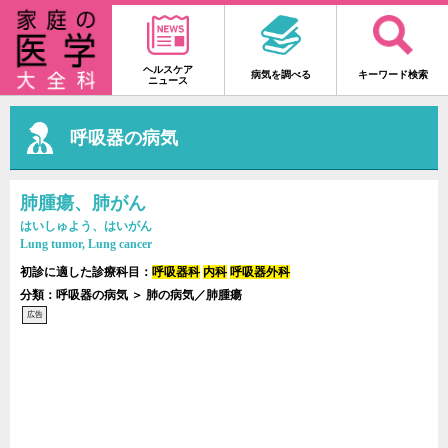
ヘルスケア
病気を調べる
キーワード検索
ニュース
呼吸器の病気
肺腫瘍、肺がん
はいしゅよう、はいがん
Lung tumor, Lung cancer
初診に適した診療科目：
呼吸器科
内科
呼吸器外科
分類：呼吸器の病気 ＞ 肺の病気／肺腫瘍
広告