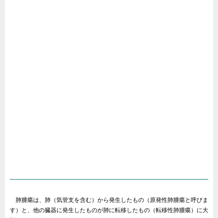
肺腫瘍は、肺（気管支を含む）から発生したもの（原発性肺腫瘍と呼びま
す）と、他の臓器に発生したものが肺に転移したもの（転移性肺腫瘍）に大