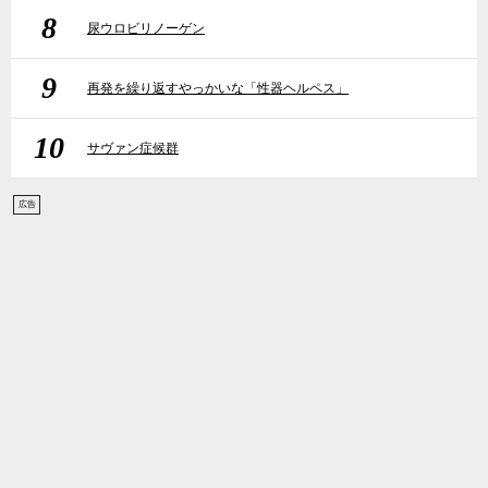
8
尿ウロビリノーゲン
9
再発を繰り返すやっかいな「性器ヘルペス」
10
サヴァン症候群
広告