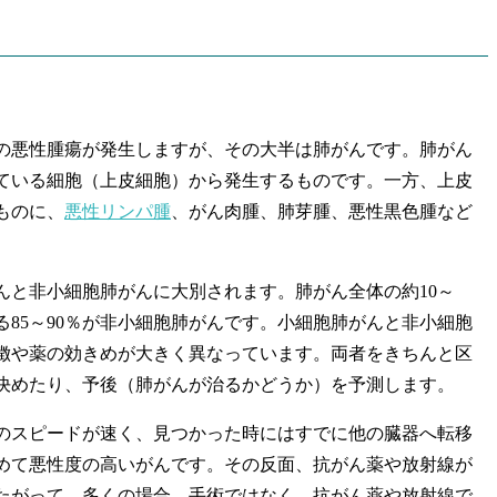
悪性腫瘍が発生しますが、その大半は肺がんです。肺がん
ている細胞（上皮細胞）から発生するものです。一方、上皮
ものに、
悪性リンパ腫
、がん肉腫、肺芽腫、悪性黒色腫など
と非小細胞肺がんに大別されます。肺がん全体の約10～
る85～90％が非小細胞肺がんです。小細胞肺がんと非小細胞
徴や薬の効きめが大きく異なっています。両者をきちんと区
決めたり、予後（肺がんが治るかどうか）を予測します。
スピードが速く、見つかった時にはすでに他の臓器へ転移
めて悪性度の高いがんです。その反面、抗がん薬や放射線が
たがって、多くの場合、手術ではなく、抗がん薬や放射線で