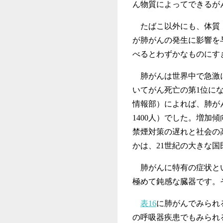
ん物質によってできるが
たばこ以外にも、体質（
が肺がんの発生に影響を
べるとわずかなものにす
肺がんは世界中で急激に
いてがん死亡の第1位にな
情報部）によれば、肺がんの
1400人）でした。増
禁煙対策の遅れと社会の
かは、21世紀の大きな
肺がんに特有の症状とい
極めて鈍感な臓器です。
表16
に肺がんでみられ
の呼吸器疾患でもみられ