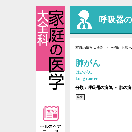
呼吸器
家庭の医学大全科
分類から調べ
肺がん
はいがん
Lung cancer
分類：呼吸器の病気 ＞ 肺の
広告
ヘルスケア
ニュース