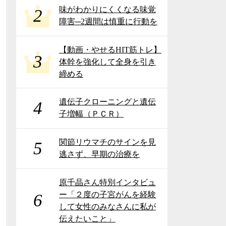
味がわかりにくくなる味覚
2
障害─2週間は慎重に行動を
【動画・やせるHIT筋トレ】
3
体幹を強化して全身を引き
締める
遺伝子クローニングと遺伝
4
子増幅（ＰＣＲ）
関節リウマチのサインを見
5
逃さず、早期の治療を
原千晶さん特別インタビュ
ー「２度の子宮がんを経験
6
して女性のみなさんに私が
伝えたいこと」