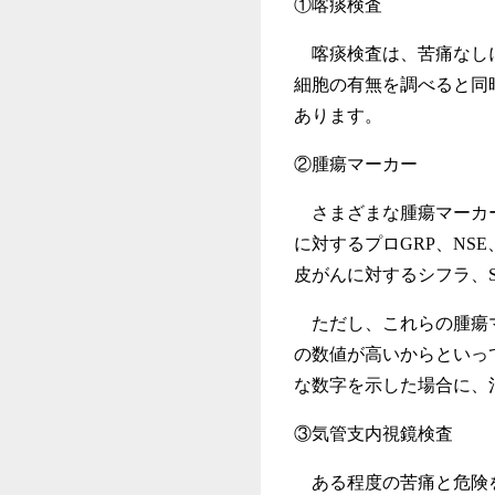
①喀痰検査
喀痰検査は、苦痛なしに
細胞の有無を調べると同
あります。
②腫瘍マーカー
さまざまな腫瘍マーカー
に対するプロGRP、NS
皮がんに対するシフラ、
ただし、これらの腫瘍マ
の数値が高いからといっ
な数字を示した場合に、
③気管支内視鏡検査
ある程度の苦痛と危険を