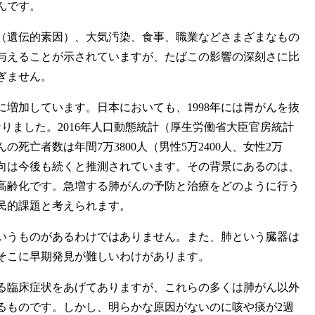
んです。
遺伝的素因）、大気汚染、食事、職業などさまざまなもの
与えることが示されていますが、たばこの影響の深刻さに比
ぎません。
増加しています。日本においても、1998年には胃がんを抜
りました。2016年人口動態統計（厚生労働省大臣官房統計
死亡者数は年間7万3800人（男性5万2400人、女性2万
加傾向は今後も続くと推測されています。その背景にあるのは、
高齢化です。急増する肺がんの予防と治療をどのように行う
国民的課題と考えられます。
うものがあるわけではありません。また、肺という臓器は
そこに早期発見が難しいわけがあります。
る臨床症状をあげてありますが、これらの多くは肺がん以外
るものです。しかし、明らかな原因がないのに咳や痰が2週