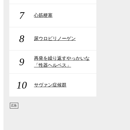
7
心筋梗塞
8
尿ウロビリノーゲン
再発を繰り返すやっかいな
9
「性器ヘルペス」
10
サヴァン症候群
広告