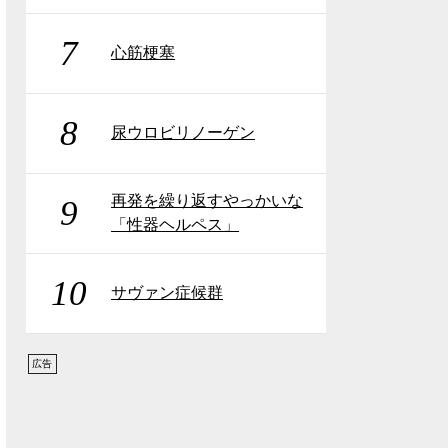
7
心筋梗塞
8
尿ウロビリノーゲン
再発を繰り返すやっかいな
9
「性器ヘルペス」
10
サヴァン症候群
広告