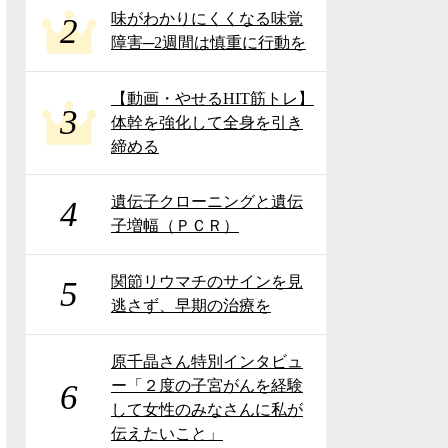
味がわかりにくくなる味覚
2
障害─2週間は慎重に行動を
【動画・やせるHIT筋トレ】
3
体幹を強化して全身を引き
締める
遺伝子クローニングと遺伝
4
子増幅（ＰＣＲ）
関節リウマチのサインを見
5
逃さず、早期の治療を
原千晶さん特別インタビュ
ー「２度の子宮がんを経験
6
して女性のみなさんに私が
伝えたいこと」