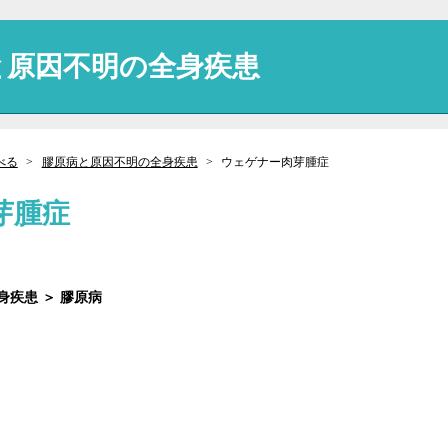
と原因不明の全身疾患
べる
膠原病と原因不明の全身疾患
ウェゲナー肉芽腫症
芽腫症
疾患 ＞ 膠原病