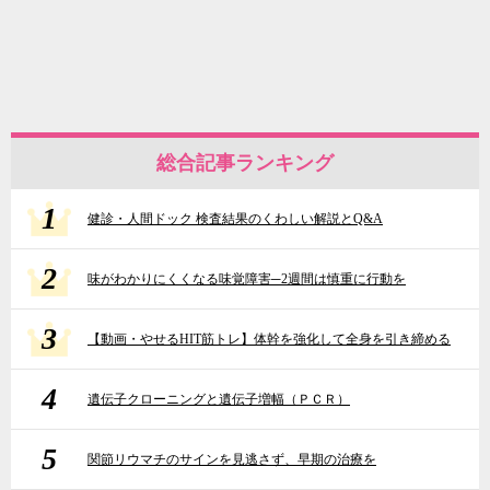
総合記事ランキング
1
健診・人間ドック 検査結果のくわしい解説とQ&A
2
味がわかりにくくなる味覚障害─2週間は慎重に行動を
3
【動画・やせるHIT筋トレ】体幹を強化して全身を引き締める
4
遺伝子クローニングと遺伝子増幅（ＰＣＲ）
5
関節リウマチのサインを見逃さず、早期の治療を