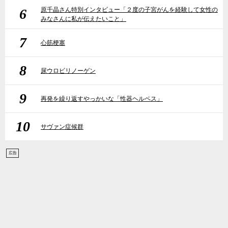
6
原千晶さん特別インタビュー「２度の子宮がんを経験して女性の
みなさんに私が伝えたいこと」
7
心筋梗塞
8
尿ウロビリノーゲン
9
再発を繰り返すやっかいな「性器ヘルペス」
10
サヴァン症候群
広告