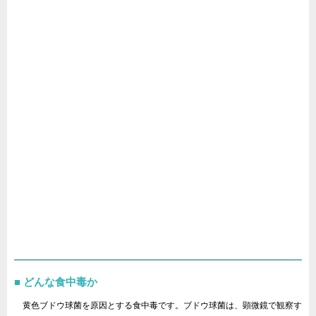
どんな食中毒か
黄色ブドウ球菌を原因とする食中毒です。ブドウ球菌は、顕微鏡で観察す