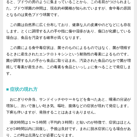
ると、ブドウの房のように集まっていることから、この名前がつけられまし
た。ブドウ球菌の仲間は、現在約40菌種が知られていますが、食中毒の原因
となるのは黄色ブドウ球菌です。
この菌は自然界に広く分布しており、健康な人の皮膚やのどなどにも存在
します。とくに調理する人の手や指に傷や湿疹があり、傷口が化膿している
場合は、食品を汚染する確率が高くなります。
この菌による食中毒症状は、菌そのものによるものではなく、菌が増殖す
るときに産生されたエンテロトキシンという耐熱性の毒素によるものです。
菌が調理する人の手から食品に取り込まれ、汚染された食品のなかで菌が増
殖して毒素が産生され、この毒素を食品といっしょに食べることで発症しま
す。
症状の現れ方
おにぎりや弁当、サンドイッチやケーキなどを食べたあと、唾液の分泌が
増加し、次いで激しい吐き気、嘔吐、腹痛などの症状が現れて発症します。
下痢も伴いますが、発熱することはあまりありません。
潜伏時間は１〜５時間（平均約３時間）と短いのが特徴で、症状はほとん
どが24時間以内に回復し、予後は良好です。まれに脱水症状になる場合があ
り、この時は点滴などが必要になります。