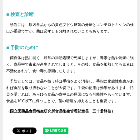
検査と診断
診断には、原因食品からの黄色ブドウ球菌の分離とエンテロトキシンの検
出が重要ですが、菌は必ずしも分離されないこともあります。
予防のために
菌自体は熱に弱く、通常の加熱処理で死滅しますが、毒素は熱や乾燥に強
く、食品中で毒素が産生されてしまうと、その後、食品を加熱しても毒素は
不活化されず、食中毒の原因になります。
予防としては、食品を扱う時は手指をよく消毒し、手指に化膿性疾患があ
れば食品を取り扱わないことが大切です。手袋の使用は効果があります。汚
染を受ければ、あらゆる食品が食中毒の原因になる可能性をもっています。
食品を10℃以下に保つことで、菌の増殖を抑えることも重要です。
（国立医薬品食品衛生研究所食品衛生管理部室長 五十君靜信）