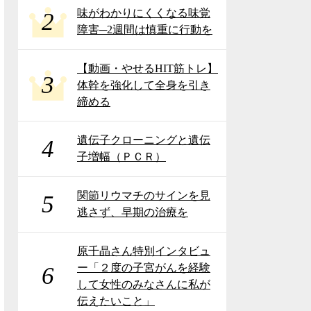
味がわかりにくくなる味覚
2
障害─2週間は慎重に行動を
【動画・やせるHIT筋トレ】
3
体幹を強化して全身を引き
締める
遺伝子クローニングと遺伝
4
子増幅（ＰＣＲ）
関節リウマチのサインを見
5
逃さず、早期の治療を
原千晶さん特別インタビュ
ー「２度の子宮がんを経験
6
して女性のみなさんに私が
伝えたいこと」