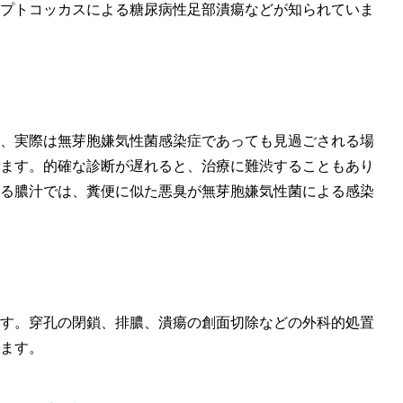
プトコッカスによる糖尿病性足部潰瘍などが知られていま
、実際は無芽胞嫌気性菌感染症であっても見過ごされる場
ます。的確な診断が遅れると、治療に難渋することもあり
る膿汁では、糞便に似た悪臭が無芽胞嫌気性菌による感染
す。穿孔の閉鎖、排膿、潰瘍の創面切除などの外科的処置
ます。