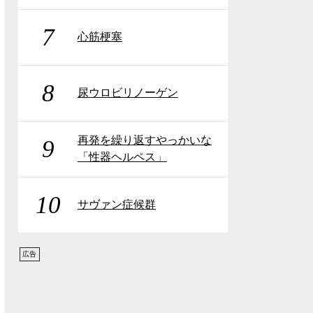
7
心筋梗塞
8
尿ウロビリノーゲン
再発を繰り返すやっかいな
9
「性器ヘルペス」
10
サヴァン症候群
広告