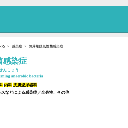
べる
感染症
無芽胞嫌気性菌感染症
菌感染症
せんしょう
orming anaerobic bacteria
科
内科
皮膚泌尿器科
イルスなどによる感染症／全身性、その他