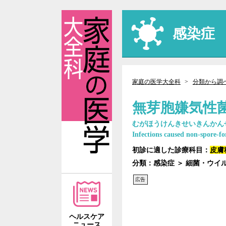
感染症
家庭の医学大全科
分類から調
無芽胞嫌気性
むがほうけんきせいきんかん
Infections caused non-spore-f
初診に適した診療科目：
皮膚
分類：感染症 ＞ 細菌・ウ
広告
ヘルスケア
ニュース