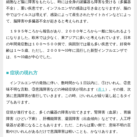
細胞など脳に障害をもたらし、時には全身の諸臓器も障害を受ける（多臓器
不全）、重い疾患です。インフルエンザの感染は引き金となりますが、脳の
中ではウイルスは増えず、感染によって産生されたサイトカインなどによっ
て、脳障害や多臓器不全が起きると考えられます。
１９９５年ころから報告があり、２０００年ころから一般に知られるよう
になりました。欧米では少なく、東アジアに多いと考えられています。日本
の年間発症数は１００〜５００例で、病因別では最も多い疾患です。好発年
齢は１〜５歳、ただし、２００９〜10年に流行した新型インフルエンザで
は、５〜10歳が中心でした。
症状の現れ方
インフルエンザの発熱に伴い、数時間から１日以内に、①けいれん、②意
味不明な言動、③意識障害などの神経症状が現れます（
表１
）。その後、次
第に意識障害が進行していきます。この時、けいれんが繰り返し起こるタイ
プもあります。
症状が進行すると、多くの臓器の障害が出てきます。腎障害（血尿）、胃腸
障害（ひどい下痢）、肝機能障害、凝固障害（出血傾向）などです。人工呼
吸器が必要になることもあります。ただ、これらは重い例で、意味不明の言
動やけいれんがあるだけで意識障害は軽いことも、かなりあります。