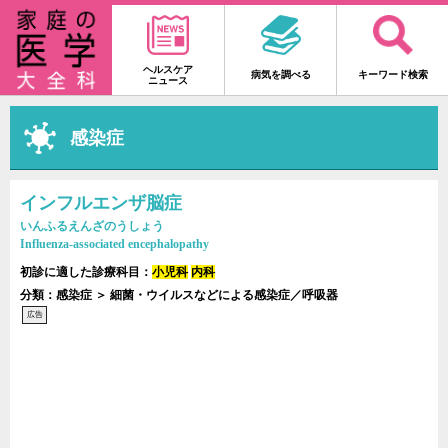
ヘルスケア
病気を調べる
キーワード検索
ニュース
感染症
インフルエンザ脳症
いんふるえんざのうしょう
Influenza-associated encephalopathy
初診に適した診療科目：
小児科
内科
分類：感染症 ＞ 細菌・ウイルスなどによる感染症／呼吸器
広告