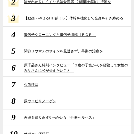
2
味がわかりにくくなる味覚障害─2週間は慎重に行動を
3
【動画・やせるHIT筋トレ】体幹を強化して全身を引き締める
4
遺伝子クローニングと遺伝子増幅（ＰＣＲ）
5
関節リウマチのサインを見逃さず、早期の治療を
6
原千晶さん特別インタビュー「２度の子宮がんを経験して女性の
みなさんに私が伝えたいこと」
7
心筋梗塞
8
尿ウロビリノーゲン
9
再発を繰り返すやっかいな「性器ヘルペス」
10
サヴァン症候群