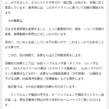
ン」ができました。さらに２００９年その「改訂版」が出され、全国に広く
普及しています。基本的には、このガイドラインに基づいて治療が開始され
ます。
その概要は、
①まず全身状態を改善すること、とくに酸素投与や、脱水、ショック状態の
改善、循環動態の管理などをしっかり行います。
②次に、けいれんを起こしている子が多いので、これをしっかり止めること
が大事です。
この①、②の段階で、必要ならば人工呼吸管理をします。
③脳症の治療としては、(a)抗インフルエンザ薬（タミフル、リレンザな
ど）、(b)ステロイドパルス療法（ステロイド大量療法）、(c)ガンマグロブ
リン大量療法などを行い、必要なら(d)脳低温療法（34℃前後）、(e)脳圧を
下げる治療、(f)血液浄化療法（交換輸血）などを選択します。
改訂版では、そのほか最新の治療が示されています。
「インフルエンザ脳症の手引き」や「インフルエンザ脳症ガイドライン改
訂版」は、厚生労働省や岡山大学小児科のホームページでご覧いただけま
す。