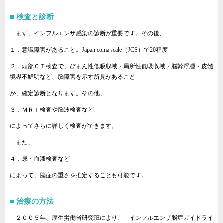
検査と診断
まず、インフルエンザ感染の診断が重要です。その後、
１．意識障害があること。Japan coma scale（JCS）で20程度
２．頭部ＣＴ検査で、びまん性低吸収域・局所性低吸収域・脳幹浮腫・皮髄
境界不鮮明など、脳障害を示す所見があること
が、確定診断となります。その他、
３．ＭＲＩ検査や脳波検査など
によってさらに詳しく検査ができます。
また、
４．尿・血液検査など
によって、脳症の重さを推定することも可能です。
治療の方法
２００５年、厚生労働省研究班により、「インフルエンザ脳症ガイドライ