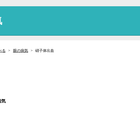
気
べる
眼の病気
硝子体出血
病気