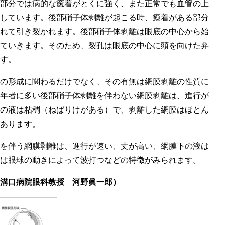
部分では病的な癒着がとくに強く、また正常でも血管の上
しています。後部硝子体剥離が起こる時、癒着がある部分
れて引き裂かれます。後部硝子体剥離は眼底の中心から始
ていきます。そのため、裂孔は眼底の中心に頭を向けた弁
す。
の形成に関わるだけでなく、その有無は網膜剥離の性質に
年者に多い後部硝子体剥離を伴わない網膜剥離は、進行が
の液は粘稠（ねばりけがある）で、剥離した網膜はほとん
あります。
を伴う網膜剥離は、進行が速い、丈が高い、網膜下の液は
は眼球の動きによって波打つなどの特徴がみられます。
溝口病院眼科教授 河野眞一郎）