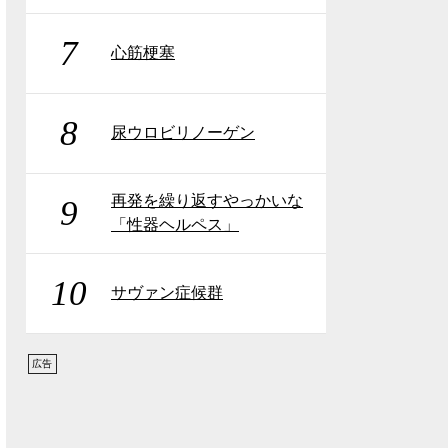
7
心筋梗塞
8
尿ウロビリノーゲン
再発を繰り返すやっかいな
9
「性器ヘルペス」
10
サヴァン症候群
広告