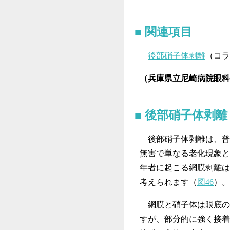
関連項目
後部硝子体剥離
（コラ
（兵庫県立尼崎病院眼科
後部硝子体剥離
後部硝子体剥離は、普
無害で単なる老化現象と
年者に起こる網膜剥離は
考えられます（
図46
）。
網膜と硝子体は眼底の
すが、部分的に強く接着