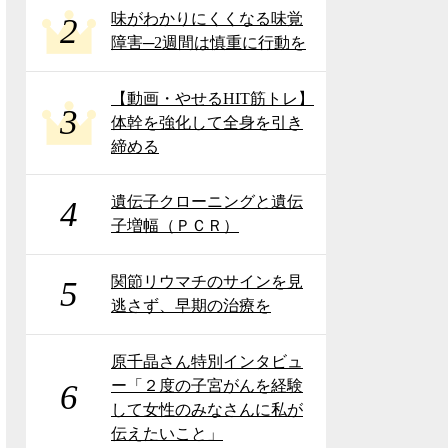
味がわかりにくくなる味覚
2
障害─2週間は慎重に行動を
【動画・やせるHIT筋トレ】
3
体幹を強化して全身を引き
締める
遺伝子クローニングと遺伝
4
子増幅（ＰＣＲ）
関節リウマチのサインを見
5
逃さず、早期の治療を
原千晶さん特別インタビュ
ー「２度の子宮がんを経験
6
して女性のみなさんに私が
伝えたいこと」