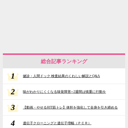
総合記事ランキング
1
健診・人間ドック 検査結果のくわしい解説とQ&A
2
味がわかりにくくなる味覚障害─2週間は慎重に行動を
3
【動画・やせるHIT筋トレ】体幹を強化して全身を引き締める
4
遺伝子クローニングと遺伝子増幅（ＰＣＲ）