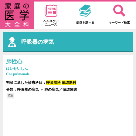
ヘルスケア
病気を調べる
キーワード検索
ニュース
呼吸器の病気
肺性心
はいせいしん
Cor pulmonale
初診に適した診療科目：
呼吸器科
循環器科
分類：呼吸器の病気 ＞ 肺の病気／循環障害
広告