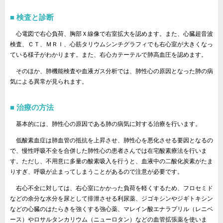
検査と診断
心電図で右心負荷、胸部Ｘ線像で右室拡大を認めます。また、心臓超音波
検査、ＣＴ、ＭＲＩ、心筋タリウムシンチグラフィでも右心室が大きくなっ
ている様子がわかります。また、右心カテーテルで肺高血圧を認めます。
そのほか、肺機能検査や血液ガス分析では、肺性心の原因となった肺の病
気による異常が見られます。
治療の方法
基本的には、肺性心の原因である肺の病気に対する治療を行います。
低酸素血症は肺血管の抵抗を上昇させ、肺性心を悪化させる要因となるの
で、慢性呼吸不全を合併した肺性心の患者さんでは在宅酸素療法を行いま
す。ただし、不用意に多量の酸素吸入を行うと、血液中の二酸化炭素がたま
りすぎ、呼吸が止まってしまうことがあるので注意が必要です。
右心不全に対しては、右心室にかかった負荷を軽くするため、フロセミド
などの余分な水分を尿として排泄させる利尿薬、ジゴキシンやジギトキシン
などの心臓のはたらきを強くする強心薬、マレイン酸エナラプリル（レニベ
ース）やロサルタンカリウム（ニューロタン）などの血管拡張薬を使いま