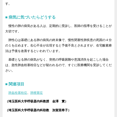
す。
病気に気づいたらどうする
慢性の肺の病気がある人は、定期的に受診し、医師の指導を受けることが
大切です。
肺性心は基礎にある肺の病気の終末像で、慢性閉塞性肺疾患の死因の４分
の１を占めます。右心不全が出現すると予後不良とされますが、在宅酸素療
法は予後を改善するといわれています。
基礎となる肺の病気がなく、突然の呼吸困難や意識消失を起こした場合
は、急性肺血栓塞栓症などが疑われるので、すぐに医療機関を受診してくだ
さい。
関連項目
肺血栓塞栓症
、
肺梗塞症
（埼玉医科大学呼吸器内科教授 金澤 實）
（埼玉医科大学呼吸器内科助教 加賀亜希子）