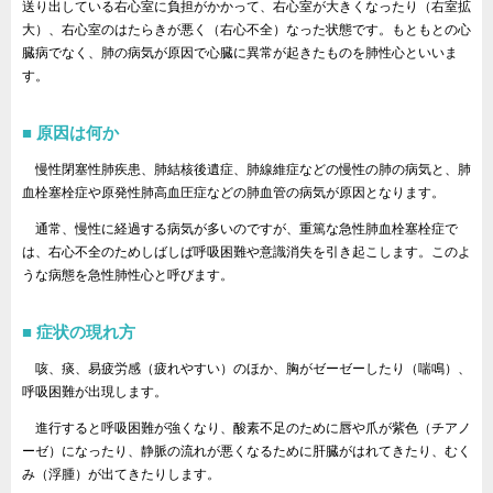
送り出している右心室に負担がかかって、右心室が大きくなったり（右室拡
大）、右心室のはたらきが悪く（右心不全）なった状態です。もともとの心
臓病でなく、肺の病気が原因で心臓に異常が起きたものを肺性心といいま
す。
原因は何か
慢性閉塞性肺疾患、肺結核後遺症、肺線維症などの慢性の肺の病気と、肺
血栓塞栓症や原発性肺高血圧症などの肺血管の病気が原因となります。
通常、慢性に経過する病気が多いのですが、重篤な急性肺血栓塞栓症で
は、右心不全のためしばしば呼吸困難や意識消失を引き起こします。このよ
うな病態を急性肺性心と呼びます。
症状の現れ方
咳、痰、易疲労感（疲れやすい）のほか、胸がゼーゼーしたり（喘鳴）、
呼吸困難が出現します。
進行すると呼吸困難が強くなり、酸素不足のために唇や爪が紫色（チアノ
ーゼ）になったり、静脈の流れが悪くなるために肝臓がはれてきたり、むく
み（浮腫）が出てきたりします。