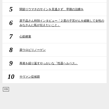
5
関節リウマチのサインを見逃さず、早期の治療を
6
原千晶さん特別インタビュー「２度の子宮がんを経験して女性の
みなさんに私が伝えたいこと」
7
心筋梗塞
8
尿ウロビリノーゲン
9
再発を繰り返すやっかいな「性器ヘルペス」
10
サヴァン症候群
広告