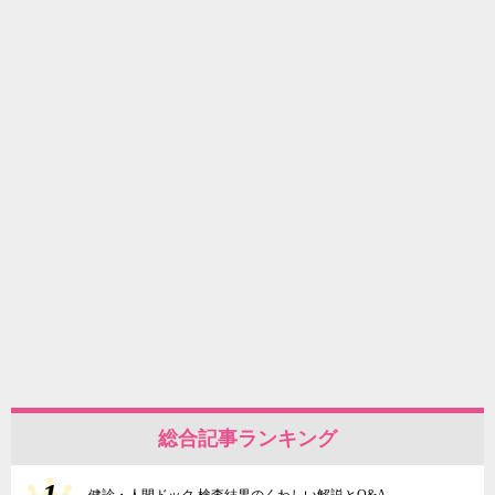
総合記事ランキング
1
健診・人間ドック 検査結果のくわしい解説とQ&A