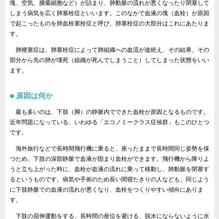
塊、空気、腫瘍細胞など）が詰まり、肺動脈の流れが悪くなったり閉塞して
しまう病気を広く肺塞栓症といいます。このなかで血液の塊（血栓）が原因
で起こったものを肺血栓塞栓症と呼び、肺塞栓症の大部分はこれにあたりま
す。
肺梗塞症は、肺塞栓症によって肺組織への血流が途絶え、その結果、その
部分から先の肺が壊死（組織が死んでしまうこと）してしまった状態をいい
ます。
原因は何か
最も多いのは、下肢（脚）の静脈内でできた血栓が原因となるものです。
近年問題になっている、いわゆる「エコノミークラス症候群」もこのひとつ
です。
海外旅行などで長時間飛行機に乗ると、座ったままで長時間同じ姿勢を保
つため、下肢の深部静脈で血液が固まり血栓ができます。飛行機から降りよ
うと立ち上がった時に、血栓が血液の流れに乗って移動し、肺動脈を閉塞す
るというものです。病気や手術のため長い間寝たきりの人なども、同じよう
に下肢静脈での血液の流れが悪くなり、血栓をつくりやすい傾向にありま
す。
下肢の屈伸運動をする、長時間の座位を避ける、脱水にならないように水