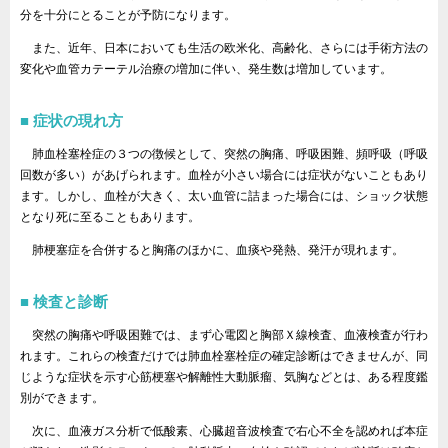
分を十分にとることが予防になります。
また、近年、日本においても生活の欧米化、高齢化、さらには手術方法の
変化や血管カテーテル治療の増加に伴い、発生数は増加しています。
症状の現れ方
肺血栓塞栓症の３つの徴候として、突然の胸痛、呼吸困難、頻呼吸（呼吸
回数が多い）があげられます。血栓が小さい場合には症状がないこともあり
ます。しかし、血栓が大きく、太い血管に詰まった場合には、ショック状態
となり死に至ることもあります。
肺梗塞症を合併すると胸痛のほかに、血痰や発熱、発汗が現れます。
検査と診断
突然の胸痛や呼吸困難では、まず心電図と胸部Ｘ線検査、血液検査が行わ
れます。これらの検査だけでは肺血栓塞栓症の確定診断はできませんが、同
じような症状を示す心筋梗塞や解離性大動脈瘤、気胸などとは、ある程度鑑
別ができます。
次に、血液ガス分析で低酸素、心臓超音波検査で右心不全を認めれば本症