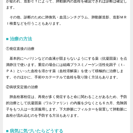
が疑われ、造影ＣＴによって、肺動脈内の血栓を確認できれば診断は確定し
ます。
その他、診断のために肺換気・血流シンチグラム、肺動脈造影、造影ＭＲ
Ｉ検査などを行うこともあります。
治療の方法
①発症直後の治療
基本的にヘパリンなどの血液が固まらないようにする薬（抗凝固薬）を点
滴静注で使います。重症の場合には組織プラスミノーゲン活性化因子（ｔ‐
ＰＡ）といった血栓を溶かす薬（血栓溶解薬）を使って積極的に治療しま
す。そのほかに、手術やカテーテルで血栓を取り除く方法もあります。
②病状安定後の治療
肺血栓塞栓症は、再発が多く発症すると命に関わることがあるため、予防
的治療として抗凝固薬（ワルファリン）の内服を少なくとも６カ月、危険因
子をもつ人は一生涯服用します。下大静脈にフィルターを留置して肺動脈に
血栓が流れ込むのを予防する方法もあります。
病気に気づいたらどうする