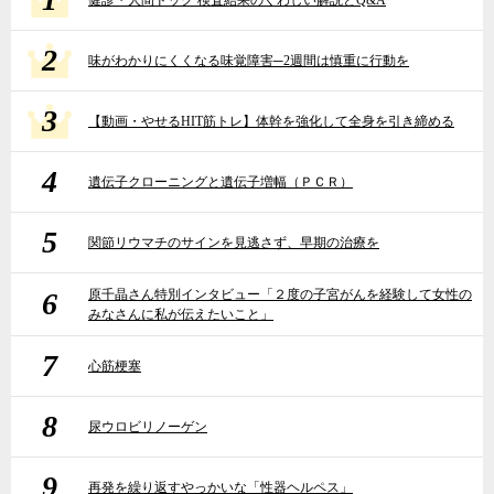
2
味がわかりにくくなる味覚障害─2週間は慎重に行動を
3
【動画・やせるHIT筋トレ】体幹を強化して全身を引き締める
4
遺伝子クローニングと遺伝子増幅（ＰＣＲ）
5
関節リウマチのサインを見逃さず、早期の治療を
6
原千晶さん特別インタビュー「２度の子宮がんを経験して女性の
みなさんに私が伝えたいこと」
7
心筋梗塞
8
尿ウロビリノーゲン
9
再発を繰り返すやっかいな「性器ヘルペス」