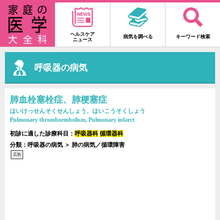
ヘルスケア
病気を調べる
キーワード検索
ニュース
呼吸器の病気
肺血栓塞栓症、肺梗塞症
はいけっせんそくせんしょう、はいこうそくしょう
Pulmonary thromboembolism, Pulmonary infarct
初診に適した診療科目：
呼吸器科
循環器科
分類：呼吸器の病気 ＞ 肺の病気／循環障害
広告