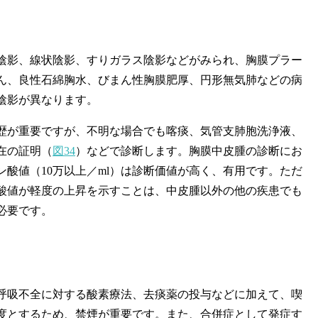
影、線状陰影、すりガラス陰影などがみられ、胸膜プラー
ん、良性石綿胸水、びまん性胸膜肥厚、円形無気肺などの病
陰影が異なります。
が重要ですが、不明な場合でも喀痰、気管支肺胞洗浄液、
在の証明（
図34
）などで診断します。胸膜中皮腫の診断にお
ン酸値（10万以上／ml）は診断価値が高く、有用です。ただ
酸値が軽度の上昇を示すことは、中皮腫以外の他の疾患でも
必要です。
吸不全に対する酸素療法、去痰薬の投与などに加えて、喫
度とするため、禁煙が重要です。また、合併症として発症す