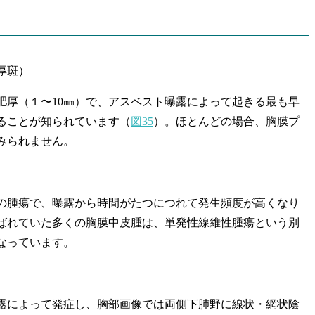
厚斑）
厚（１〜10㎜）で、アスベスト曝露によって起きる最も早
ることが知られています（
図35
）。ほとんどの場合、胸膜プ
みられません。
腫瘍で、曝露から時間がたつにつれて発生頻度が高くなり
ばれていた多くの胸膜中皮腫は、単発性線維性腫瘍という別
なっています。
によって発症し、胸部画像では両側下肺野に線状・網状陰