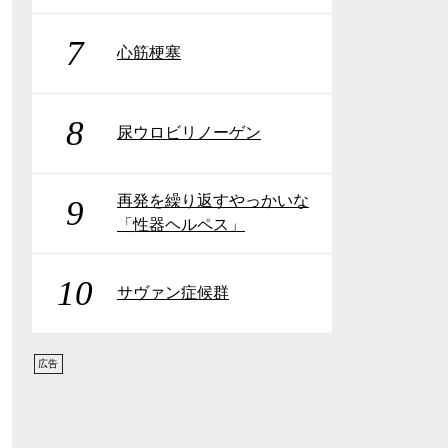
7
心筋梗塞
8
尿ウロビリノーゲン
再発を繰り返すやっかいな
9
「性器ヘルペス」
10
サヴァン症候群
広告