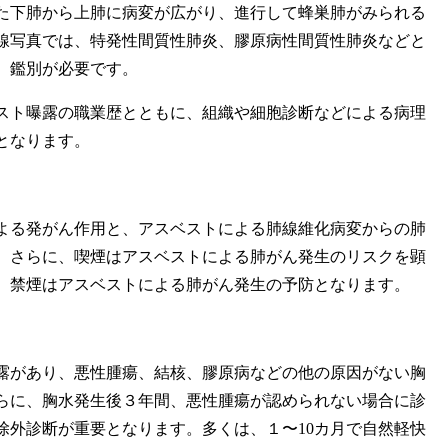
た下肺から上肺に病変が広がり、進行して蜂巣肺がみられる
線写真では、特発性間質性肺炎、膠原病性間質性肺炎などと
、鑑別が必要です。
ト曝露の職業歴とともに、組織や細胞診断などによる病理
となります。
る発がん作用と、アスベストによる肺線維化病変からの肺
。さらに、喫煙はアスベストによる肺がん発生のリスクを顕
、禁煙はアスベストによる肺がん発生の予防となります。
があり、悪性腫瘍、結核、膠原病などの他の原因がない胸
らに、胸水発生後３年間、悪性腫瘍が認められない場合に診
除外診断が重要となります。多くは、１〜10カ月で自然軽快