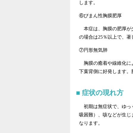
します。
⑥びまん性胸膜肥厚
本症は、胸膜の肥厚が少
の場合は25％以上で、
⑦円形無気肺
胸膜の癒着や線維化によ
下葉背側に好発します。
症状の現れ方
初期は無症状で、ゆっく
吸困難）、咳などが生じ
なります。