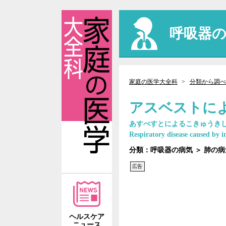
呼吸器
家庭の医学大全科
分類から調べ
アスベストに
あすべすとによるこきゅうき
Respiratory disease caused by in
分類：呼吸器の病気 ＞ 肺の
広告
ヘルスケア
ニュース