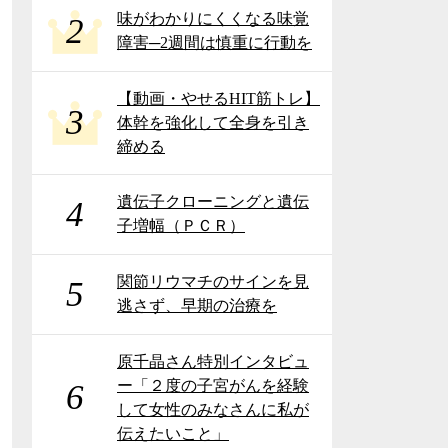
味がわかりにくくなる味覚
2
障害─2週間は慎重に行動を
【動画・やせるHIT筋トレ】
3
体幹を強化して全身を引き
締める
遺伝子クローニングと遺伝
4
子増幅（ＰＣＲ）
関節リウマチのサインを見
5
逃さず、早期の治療を
原千晶さん特別インタビュ
ー「２度の子宮がんを経験
6
して女性のみなさんに私が
伝えたいこと」