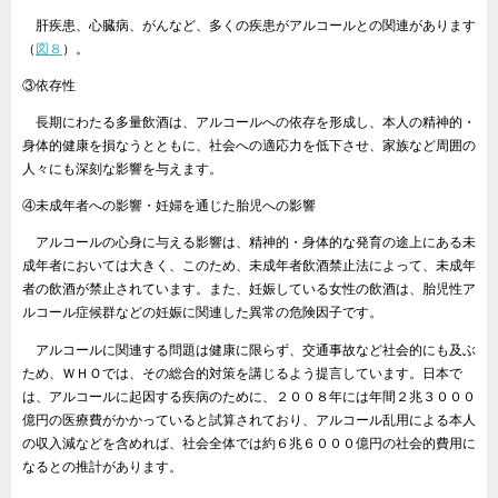
肝疾患、心臓病、がんなど、多くの疾患がアルコールとの関連があります
（
図８
）。
③依存性
長期にわたる多量飲酒は、アルコールへの依存を形成し、本人の精神的・
身体的健康を損なうとともに、社会への適応力を低下させ、家族など周囲の
人々にも深刻な影響を与えます。
④未成年者への影響・妊婦を通じた胎児への影響
アルコールの心身に与える影響は、精神的・身体的な発育の途上にある未
成年者においては大きく、このため、未成年者飲酒禁止法によって、未成年
者の飲酒が禁止されています。また、妊娠している女性の飲酒は、胎児性ア
ルコール症候群などの妊娠に関連した異常の危険因子です。
アルコールに関連する問題は健康に限らず、交通事故など社会的にも及ぶ
ため、ＷＨＯでは、その総合的対策を講じるよう提言しています。日本で
は、アルコールに起因する疾病のために、２００８年には年間２兆３０００
億円の医療費がかかっていると試算されており、アルコール乱用による本人
の収入減などを含めれば、社会全体では約６兆６０００億円の社会的費用に
なるとの推計があります。