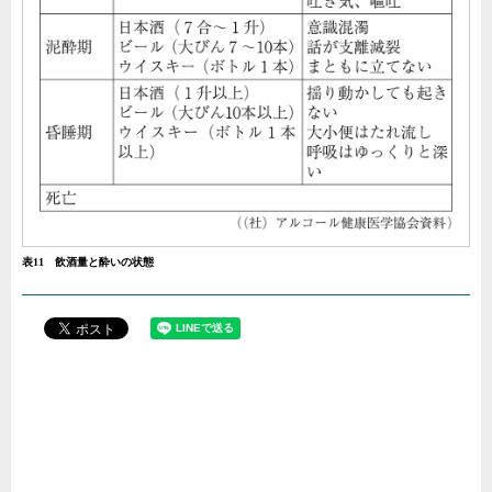
表11 飲酒量と酔いの状態