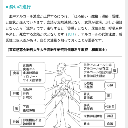
酔いの進行
血中アルコール濃度が上昇するにつれ、「ほろ酔い→酩酊→泥酔→昏睡」
と症状が進んでいきます。言語が支離滅裂となり、意識が混濁、歩行が困難
となったら「泥酔」です。進行すると「昏睡」となり、尿便失禁、呼吸麻痺
を来し、死亡する危険が大となります（
表11
）。アルコールの代謝速度、感
受性は個人差があり、自分の適量を知っておくことが重要です。
（東京慈恵会医科大学大学院医学研究科健康科学教授 和田高士）