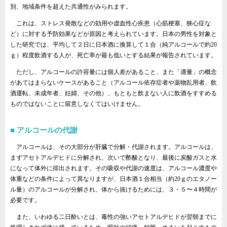
別、地域条件を超えた共通性がみられます。
これは、ストレス発散などの効用や虚血性心疾患（心筋梗塞、狭心症な
ど）に対する予防効果などが原因と考えられています。日本の男性を対象と
した研究では、平均して２日に日本酒に換算して１合（純アルコールで約20
ｇ）程度飲酒する人が、死亡率が最も低いとする結果が報告されています。
ただし、アルコールの許容量には個人差があること、また「適量」の概念
があてはまらないケースがあること（アルコール依存症者や薬物乱用者、飲
酒運転、未成年者、妊婦、その他）、もともと飲まない人に飲酒をすすめる
ものではないことに留意しなくてはいけません。
アルコールの代謝
アルコールは、その大部分が肝臓で分解・代謝されます。アルコールは、
まずアセトアルデヒドに分解され、次いで酢酸となり、最後に炭酸ガスと水
になって体外に排出されます。その吸収や代謝の速度は、アルコール濃度や
体重などの条件によって異なりますが、日本酒１合相当（約20ｇのエタノー
ル量）のアルコールが分解され、体から抜けるためには、３・５〜４時間が
必要です。
また、いわゆる二日酔いとは、毒性の強いアセトアルデヒドが翌朝までに