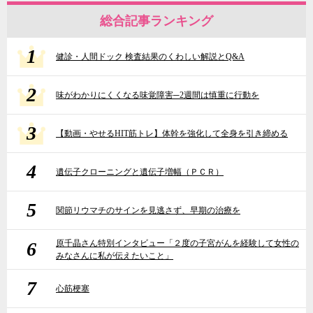
総合記事ランキング
1
健診・人間ドック 検査結果のくわしい解説とQ&A
2
味がわかりにくくなる味覚障害─2週間は慎重に行動を
3
【動画・やせるHIT筋トレ】体幹を強化して全身を引き締める
4
遺伝子クローニングと遺伝子増幅（ＰＣＲ）
5
関節リウマチのサインを見逃さず、早期の治療を
6
原千晶さん特別インタビュー「２度の子宮がんを経験して女性の
みなさんに私が伝えたいこと」
7
心筋梗塞