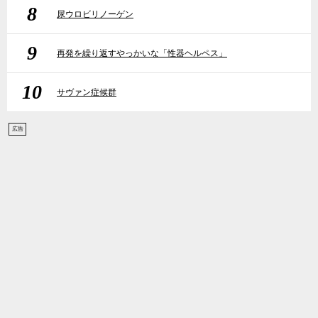
8
尿ウロビリノーゲン
9
再発を繰り返すやっかいな「性器ヘルペス」
10
サヴァン症候群
広告