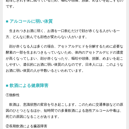
処理しきれず体に残っているため、嘔吐や頭痛、頻脈、めまいを起こすもの
です。
アルコールに弱い体質
生まれつきお酒に弱く、お酒を一口飲むだけで顔が赤くなる人がいる一
方、どんなに飲んでも顔色が変わらない人がいます。
顔が赤くなる人は多くの場合、アセトアルデヒドを分解するために必要な
酵素の一部を生まれつきもっていないため、体内のアセトアルデヒドの濃度
が高くなってしまい、顔が赤くなったり、嘔吐や頭痛、頻脈、めまいを起こ
しやすい、遺伝的にお酒に弱い体質の人なのです。日本人には、このような
お酒に弱い体質の人が半数いるといわれています。
飲酒による健康障害
①致酔性
飲酒は、意識状態の変容を引き起こします。このために交通事故などの原
因のひとつとなるほか、短時間での多量飲酒による急性アルコール中毒は、
死亡の原因になることがあります。
②長期飲酒による臓器障害