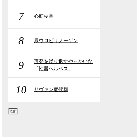
7
心筋梗塞
8
尿ウロビリノーゲン
再発を繰り返すやっかいな
9
「性器ヘルペス」
10
サヴァン症候群
広告