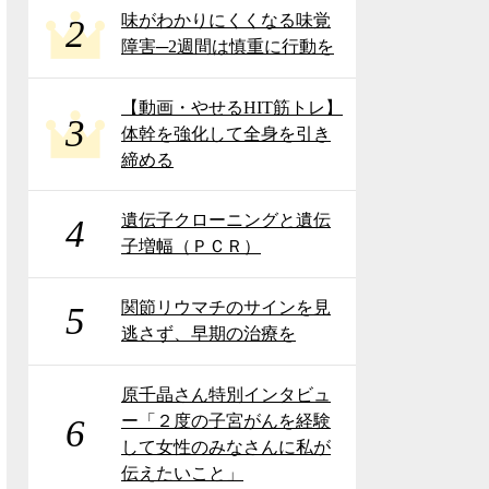
味がわかりにくくなる味覚
2
障害─2週間は慎重に行動を
【動画・やせるHIT筋トレ】
3
体幹を強化して全身を引き
締める
遺伝子クローニングと遺伝
4
子増幅（ＰＣＲ）
関節リウマチのサインを見
5
逃さず、早期の治療を
原千晶さん特別インタビュ
ー「２度の子宮がんを経験
6
して女性のみなさんに私が
伝えたいこと」