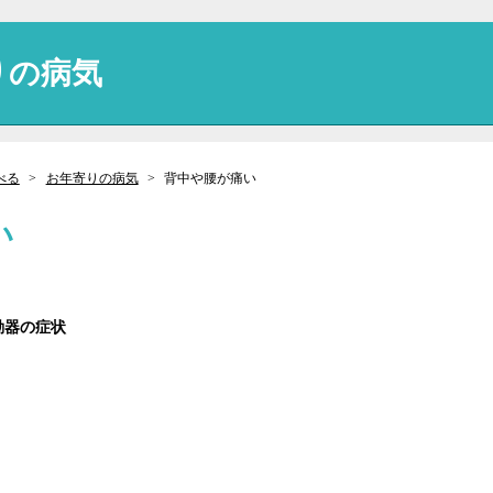
りの病気
べる
お年寄りの病気
背中や腰が痛い
い
動器の症状