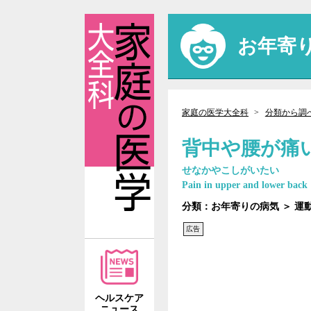
お年寄
家庭の医学大全科
分類から調
背中や腰が痛
せなかやこしがいたい
Pain in upper and lower back
分類：お年寄りの病気 ＞ 運
広告
ヘルスケア
ニュース