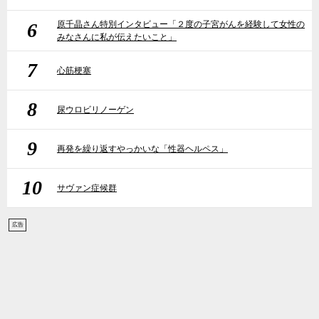
6
原千晶さん特別インタビュー「２度の子宮がんを経験して女性の
みなさんに私が伝えたいこと」
7
心筋梗塞
8
尿ウロビリノーゲン
9
再発を繰り返すやっかいな「性器ヘルペス」
10
サヴァン症候群
広告