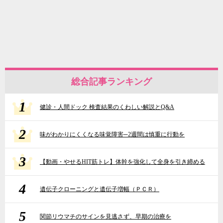
総合記事ランキング
1
健診・人間ドック 検査結果のくわしい解説とQ&A
2
味がわかりにくくなる味覚障害─2週間は慎重に行動を
3
【動画・やせるHIT筋トレ】体幹を強化して全身を引き締める
4
遺伝子クローニングと遺伝子増幅（ＰＣＲ）
5
関節リウマチのサインを見逃さず、早期の治療を