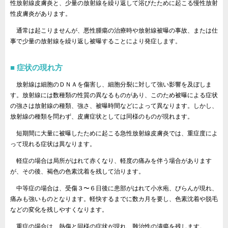
性放射線皮膚炎と、少量の放射線を繰り返して浴びたために起こる慢性放射
性皮膚炎があります。
通常は起こりませんが、悪性腫瘍の治療時や放射線被曝の事故、または仕
事で少量の放射線を繰り返し被曝することにより発症します。
症状の現れ方
放射線は細胞のＤＮＡを傷害し、細胞分裂に対して強い影響を及ぼしま
す。放射線には数種類の性質の異なるものがあり、このため被曝による症状
の強さは放射線の種類、強さ、被曝時間などによって異なります。しかし、
放射線の種類を問わず、皮膚症状としては同様のものが現れます。
短期間に大量に被曝したために起こる急性放射線皮膚炎では、重症度によ
って現れる症状は異なります。
軽症の場合は局所がはれて赤くなり、軽度の痛みを伴う場合があります
が、その後、褐色の色素沈着を残して治ります。
中等症の場合は、受傷３〜６日後に患部がはれて小水疱、びらんが現れ、
痛みも強いものとなります。軽快するまでに数カ月を要し、色素沈着や脱毛
などの変化を残しやすくなります。
重症の場合は、熱傷と同様の症状が現れ、難治性の潰瘍を残します。