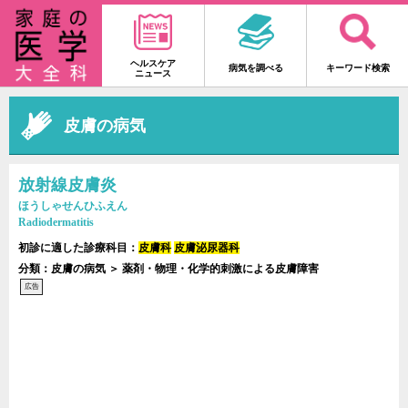
ヘルスケア
病気を調べる
キーワード検索
ニュース
皮膚の病気
放射線皮膚炎
ほうしゃせんひふえん
Radiodermatitis
初診に適した診療科目：
皮膚科
皮膚泌尿器科
分類：皮膚の病気 ＞ 薬剤・物理・化学的刺激による皮膚障害
広告