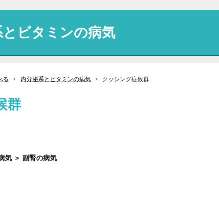
系とビタミンの病気
べる
内分泌系とビタミンの病気
クッシング症候群
候群
気 ＞ 副腎の病気