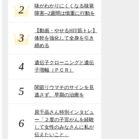
味がわかりにくくなる味覚
2
障害─2週間は慎重に行動を
【動画・やせるHIT筋トレ】
3
体幹を強化して全身を引き
締める
遺伝子クローニングと遺伝
4
子増幅（ＰＣＲ）
関節リウマチのサインを見
5
逃さず、早期の治療を
原千晶さん特別インタビュ
ー「２度の子宮がんを経験
6
して女性のみなさんに私が
伝えたいこと」