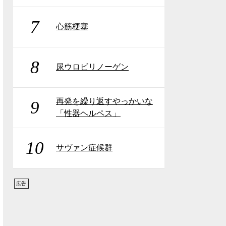
7
心筋梗塞
8
尿ウロビリノーゲン
再発を繰り返すやっかいな
9
「性器ヘルペス」
10
サヴァン症候群
広告