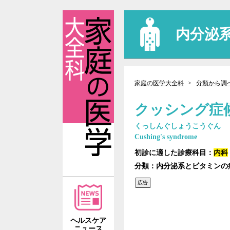
内分泌
家庭の医学大全科
分類から調
クッシング症
くっしんぐしょうこうぐん
Cushing's syndrome
初診に適した診療科目：
内科
分類：内分泌系とビタミンの病
広告
ヘルスケア
ニュース