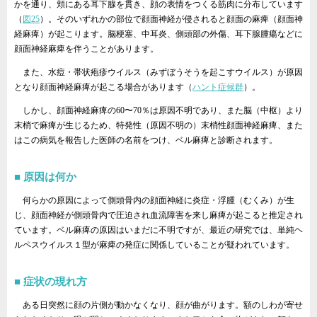
かを通り、頬にある耳下腺を貫き、顔の表情をつくる筋肉に分布しています
（
図25
）。そのいずれかの部位で顔面神経が侵されると顔面の麻痺（顔面神
経麻痺）が起こります。脳梗塞、中耳炎、側頭部の外傷、耳下腺腫瘍などに
顔面神経麻痺を伴うことがあります。
また、水痘・帯状疱疹ウイルス（みずぼうそうを起こすウイルス）が原因
となり顔面神経麻痺が起こる場合があります（
ハント症候群
）。
しかし、顔面神経麻痺の60〜70％は原因不明であり、また脳（中枢）より
末梢で麻痺が生じるため、特発性（原因不明の）末梢性顔面神経麻痺、また
はこの病気を報告した医師の名前をつけ、ベル麻痺と診断されます。
原因は何か
何らかの原因によって側頭骨内の顔面神経に炎症・浮腫（むくみ）が生
じ、顔面神経が側頭骨内で圧迫され血流障害を来し麻痺が起こると推定され
ています。ベル麻痺の原因はいまだに不明ですが、最近の研究では、単純ヘ
ルペスウイルス１型が麻痺の発症に関係していることが疑われています。
症状の現れ方
ある日突然に顔の片側が動かなくなり、顔が曲がります。額のしわが寄せ