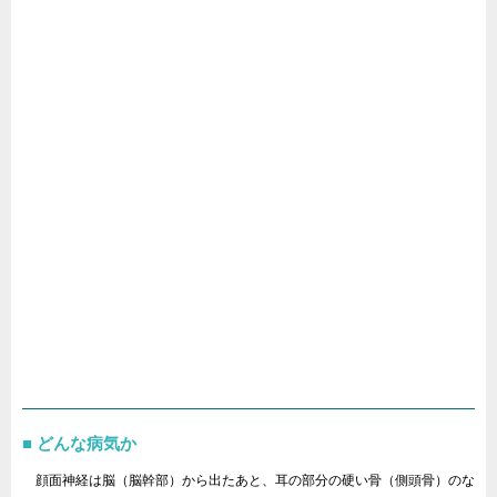
どんな病気か
顔面神経は脳（脳幹部）から出たあと、耳の部分の硬い骨（側頭骨）のな