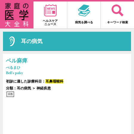
ヘルスケア
病気を調べる
キーワード検索
ニュース
耳の病気
ベル麻痺
べるまひ
Bell's palsy
初診に適した診療科目：
耳鼻咽喉科
分類：耳の病気 ＞ 神経疾患
広告