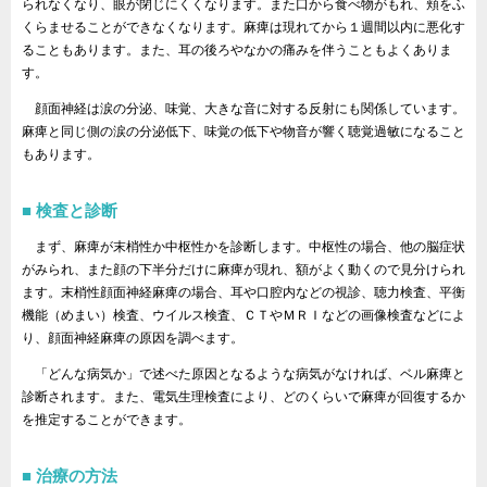
られなくなり、眼が閉じにくくなります。また口から食べ物がもれ、頬をふ
くらませることができなくなります。麻痺は現れてから１週間以内に悪化す
ることもあります。また、耳の後ろやなかの痛みを伴うこともよくありま
す。
顔面神経は涙の分泌、味覚、大きな音に対する反射にも関係しています。
麻痺と同じ側の涙の分泌低下、味覚の低下や物音が響く聴覚過敏になること
もあります。
検査と診断
まず、麻痺が末梢性か中枢性かを診断します。中枢性の場合、他の脳症状
がみられ、また顔の下半分だけに麻痺が現れ、額がよく動くので見分けられ
ます。末梢性顔面神経麻痺の場合、耳や口腔内などの視診、聴力検査、平衡
機能（めまい）検査、ウイルス検査、ＣＴやＭＲＩなどの画像検査などによ
り、顔面神経麻痺の原因を調べます。
「どんな病気か」で述べた原因となるような病気がなければ、ベル麻痺と
診断されます。また、電気生理検査により、どのくらいで麻痺が回復するか
を推定することができます。
治療の方法