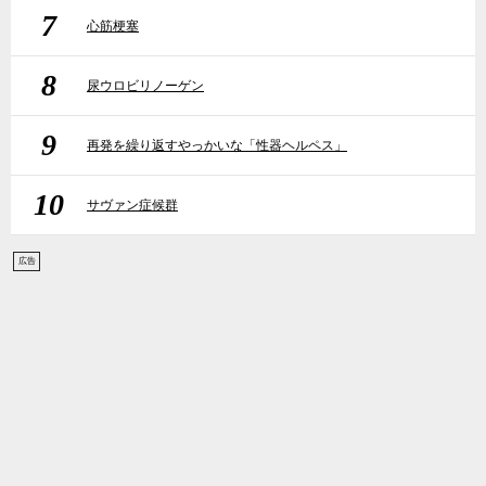
7
心筋梗塞
8
尿ウロビリノーゲン
9
再発を繰り返すやっかいな「性器ヘルペス」
10
サヴァン症候群
広告