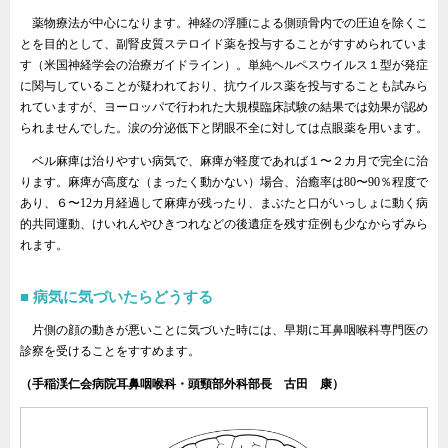
薬物療法が中心になります。神経の浮腫による側頭骨内での圧迫を除くこ
とを目的として、副腎皮質ステロイド薬を投与することがすすめられていま
す（米国神経学会の治療ガイドライン）。単純ヘルペスウイルス１型が発症
に関与していることが疑われており、抗ウイルス薬を投与することも試みら
れていますが、ヨーロッパで行われた大規模臨床試験の結果では効果が認め
られませんでした。涙の分泌低下と閉眼不全に対しては点眼薬を用います。
ベル麻痺は治りやすい病気で、麻痺が軽度であれば１〜２カ月で完全に治
ります。麻痺が高度な（まったく動かない）場合、治癒率は80〜90％程度で
あり、６〜12カ月経過して麻痺が残ったり、まぶたと口がいっしょに動く病
的共同運動、けいれんやひきつれなどの後遺症を残す症例も少なからずみら
れます。
病気に気づいたらどうする
片側の顔の動きが悪いことに気づいた時には、早期に耳鼻咽喉科専門医の
診察を受けることをすすめます。
（手稲渓仁会病院耳鼻咽喉科・頭頸部外科部長 古田 康）