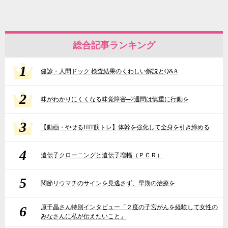
総合記事ランキング
1
健診・人間ドック 検査結果のくわしい解説とQ&A
2
味がわかりにくくなる味覚障害─2週間は慎重に行動を
3
【動画・やせるHIT筋トレ】体幹を強化して全身を引き締める
4
遺伝子クローニングと遺伝子増幅（ＰＣＲ）
5
関節リウマチのサインを見逃さず、早期の治療を
6
原千晶さん特別インタビュー「２度の子宮がんを経験して女性の
みなさんに私が伝えたいこと」