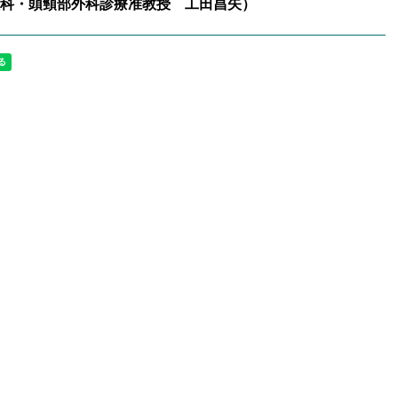
科・頭頸部外科診療准教授 工田昌矢）