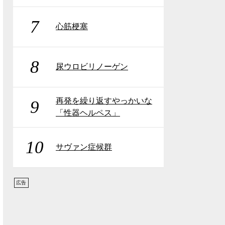
7
心筋梗塞
8
尿ウロビリノーゲン
再発を繰り返すやっかいな
9
「性器ヘルペス」
10
サヴァン症候群
広告