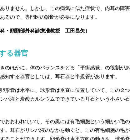
ありません。しかし、この病気に似た症状で、内耳の障害
あるので、専門医の診断が必要になります。
科・頭頸部外科診療准教授 工田昌矢）
する器官
きのほかに、体のバランスをとる「平衡感覚」の役割があ
感知する器官としては、耳石器と半規管があります。
卵形嚢は水平に、球形嚢は垂直に位置していて、この２つ
ンパ液と炭酸カルシウムでできている耳石という小さい石
でおおわれていて、その奥には有毛細胞という細かい毛の
す。耳石がリンパ液のなかを動くと、この有毛細胞の毛が
することができます。卵形嚢は水平方向の動きを、球形嚢