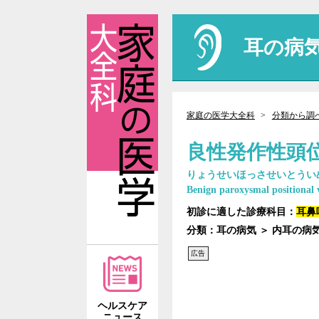
耳の病
家庭の医学大全科
分類から調
良性発作性頭
りょうせいほっさせいとうい
Benign paroxysmal positional 
初診に適した診療科目：
耳鼻
分類：耳の病気 ＞ 内耳の病
広告
ヘルスケア
ニュース