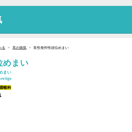
気
べる
耳の病気
良性発作性頭位めまい
位めまい
めまい
vertigo
咽喉科
気