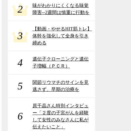
味がわかりにくくなる味覚
2
障害─2週間は慎重に行動を
【動画・やせるHIT筋トレ】
3
体幹を強化して全身を引き
締める
遺伝子クローニングと遺伝
4
子増幅（ＰＣＲ）
関節リウマチのサインを見
5
逃さず、早期の治療を
原千晶さん特別インタビュ
ー「２度の子宮がんを経験
6
して女性のみなさんに私が
伝えたいこと」