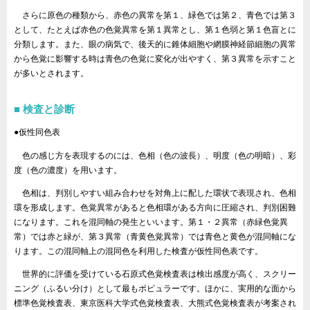
さらに原色の種類から、赤色の異常を第１、緑色では第２、青色では第３
として、たとえば赤色の色覚異常を第１異常とし、第１色弱と第１色盲とに
分類します。また、眼の病気で、後天的に錐体細胞や網膜神経節細胞の異常
から色覚に影響する時は青色の色覚に変化が出やすく、第３異常を示すこと
が多いとされます。
検査と診断
●仮性同色表
色の感じ方を表現するのには、色相（色の波長）、明度（色の明暗）、彩
度（色の濃度）を用います。
色相は、判別しやすい組み合わせを対角上に配した環状で表現され、色相
環を形成します。色覚異常があると色相環がある方向に圧縮され、判別困難
になります。これを混同軸の発生といいます。第１・２異常（赤緑色覚異
常）では赤と緑が、第３異常（青黄色覚異常）では青色と黄色が混同軸にな
ります。この混同軸上の混同色を利用した検査が仮性同色表です。
世界的に評価を受けている石原式色覚検査表は検出感度が高く、スクリー
ニング（ふるい分け）として最もポピュラーです。ほかに、実用的な面から
標準色覚検査表、東京医科大学式色覚検査表、大熊式色覚検査表が考案され