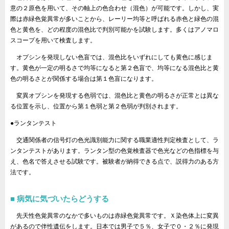
意の２原色を用いて、その軸上の色合わせ（混色）が可能です。しかし、実
際は赤緑色覚異常が多いことから、レーリー均等と呼ばれる赤色と緑色の混
色と黄色を、どの程度の混色比で判別可能かを試験します。多くはアノマロ
スコープを用いて検査します。
オプシンを発現しない色盲では、混色比をいずれにしても黄色に感じま
す。黄色が一定の明るさで均等になると第２色盲で、均等になる混色比と黄
色の明るさとが関係する場合は第１色盲になります。
変異オプシンを発現する色弱では、混色比と黄色の明るさが正常とは異な
る位置を示し、位置から第１色弱と第２色弱が判別されます。
●ランタンテスト
交通関係者の信号灯の色光識別能力に関する職業適性判定検査として、ラ
ンタンテストがあります。ランタン型の色覚検査器で色光などの色指標を与
え、色名で答えさせる試験です。被験者が納得できる点で、説得力のある方
法です。
病気に気づいたらどうする
先天性色覚異常のなかで多いものは赤緑色覚異常です。Ｘ染色体上に変異
があるので伴性遺伝をします。日本では男子で５％、女子で０・２％に発現