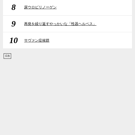
8
尿ウロビリノーゲン
9
再発を繰り返すやっかいな「性器ヘルペス」
10
サヴァン症候群
広告