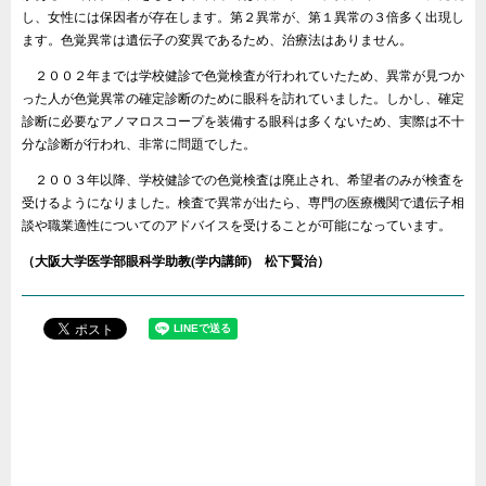
し、女性には保因者が存在します。第２異常が、第１異常の３倍多く出現し
ます。色覚異常は遺伝子の変異であるため、治療法はありません。
２００２年までは学校健診で色覚検査が行われていたため、異常が見つか
った人が色覚異常の確定診断のために眼科を訪れていました。しかし、確定
診断に必要なアノマロスコープを装備する眼科は多くないため、実際は不十
分な診断が行われ、非常に問題でした。
２００３年以降、学校健診での色覚検査は廃止され、希望者のみが検査を
受けるようになりました。検査で異常が出たら、専門の医療機関で遺伝子相
談や職業適性についてのアドバイスを受けることが可能になっています。
（大阪大学医学部眼科学助教(学内講師) 松下賢治）