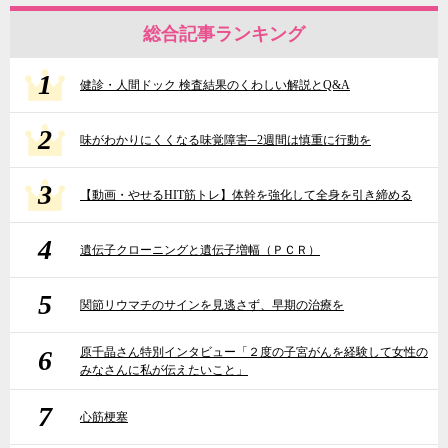
総合記事ランキング
1
健診・人間ドック 検査結果のくわしい解説とQ&A
2
味がわかりにくくなる味覚障害─2週間は慎重に行動を
3
【動画・やせるHIT筋トレ】体幹を強化して全身を引き締める
4
遺伝子クローニングと遺伝子増幅（ＰＣＲ）
5
関節リウマチのサインを見逃さず、早期の治療を
6
原千晶さん特別インタビュー「２度の子宮がんを経験して女性の
みなさんに私が伝えたいこと」
7
心筋梗塞