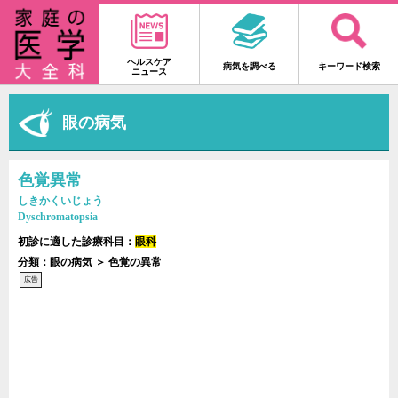
ヘルスケア
病気を調べる
キーワード検索
ニュース
眼の病気
色覚異常
しきかくいじょう
Dyschromatopsia
初診に適した診療科目：
眼科
分類：眼の病気 ＞ 色覚の異常
広告