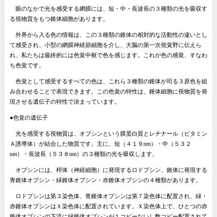
眼のなかで光を感受する網膜には、短・中・長波長の３種類の光を吸収す
る視物質をもつ錐体細胞があります。
外界から入る色の情報は、この３種類の錐体の相対的な活動性の違いとし
て感受され、小型の網膜神経節細胞を介し、大脳の第一次視覚野に伝えら
れ、私たちは最終的には色覚中枢で色を感じます。これが色の感覚、すなわ
ち色覚です。
色覚として感受するすべての色は、これら３種類の錐体が司る３原色を組
み合わせることで表現できます。この色覚の特性は、錐体細胞に視物質を発
現させる遺伝子の特性で決まっています。
●色覚の遺伝子
光を感受する視物質は、オプシンという膜蛋白質とレチナール（ビタミン
Ａ誘導体）が結合した物質です。主に、短（４１９nm）・中（５３２
nm）・長波長（５３８nm）の３種類の光を吸収します。
オプシンには、桿体（神経細胞）に発現するロドプシン、錐体に発現する
青錐体オプシン・緑錐体オプシン・赤錐体オプシンの４種類があります。
ロドプシンは第３染色体、青錐体オプシンは第７染色体に配置され、緑・
赤錐体オプシンはＸ染色体に配置されています。Ｘ染色体上で、ひとつの赤
錐体オプシンの下流に緑錐体オプシンが１コピーないし数コピー配置されて