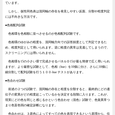
ています。
しかし、仮性同色表は混同軸の存在を発見しやすい反面、分類や程度判定
には不向きな方法です。
●色相配列試験
色相環を色相順に並べさせるのが色相配列試験です。
色相環のゆがみの程度を、混同軸方向での誤答頻度として判定できるた
め、程度判定として用いられます。逆に軽度の異常は見逃してしまうので、
スクリーニングには用いられません。
色相環を15の小さい環で完成させるパネルＤ15が最も簡便で広く用いられ
ますが、より厳密な試験として、色相（hue）を10個に分け、さらに10個に
細分割して配列試験を行う１００‐hue テストがあります。
●色合わせ試験
前述の２つの試験で、混同軸の存在と程度を分類すると、最終的にどの遺
伝子の変異がどの程度起こっているかを決定する段階に入ります。これが、
現実にどの色を同じと感じるかという色合わせ（混色）試験で、色覚異常つ
まり色盲色弱の確定診断になります。
色合わせは、３原色によってすべての色を表現できるという原理から、任