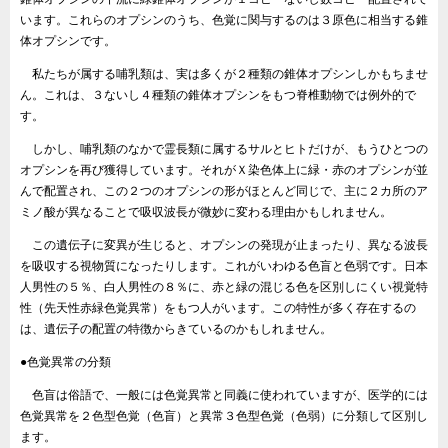
います。これらのオプシンのうち、色覚に関与するのは３原色に相当する錐
体オプシンです。
私たちが属する哺乳類は、実は多くが２種類の錐体オプシンしかもちませ
ん。これは、３ないし４種類の錐体オプシンをもつ脊椎動物では例外的で
す。
しかし、哺乳類のなかで霊長類に属するサルとヒトだけが、もうひとつの
オプシンを再び獲得しています。それがＸ染色体上に緑・赤のオプシンが並
んで配置され、この２つのオプシンの形がほとんど同じで、主に２カ所のア
ミノ酸が異なることで吸収波長が微妙に変わる理由かもしれません。
この遺伝子に変異が生じると、オプシンの発現が止まったり、異なる波長
を吸収する視物質になったりします。これがいわゆる色盲と色弱です。日本
人男性の５％、白人男性の８％に、赤と緑の混じる色を区別しにくい視覚特
性（先天性赤緑色覚異常）をもつ人がいます。この特性が多く存在するの
は、遺伝子の配置の特徴からきているのかもしれません。
●色覚異常の分類
色盲は俗語で、一般には色覚異常と同義に使われていますが、医学的には
色覚異常を２色型色覚（色盲）と異常３色型色覚（色弱）に分類して区別し
ます。