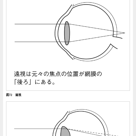
図72 遠視