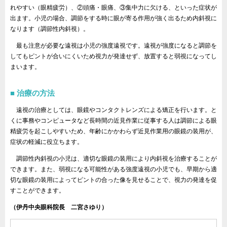
れやすい（眼精疲労）、②頭痛・眼痛、③集中力に欠ける、といった症状が
出ます。小児の場合、調節をする時に眼が寄る作用が強く出るため内斜視に
なります（調節性内斜視）。
最も注意が必要な遠視は小児の強度遠視です。遠視が強度になると調節を
してもピントが合いにくいため視力が発達せず、放置すると弱視になってし
まいます。
治療の方法
遠視の治療としては、眼鏡やコンタクトレンズによる矯正を行います。と
くに事務やコンピュータなど長時間の近見作業に従事する人は調節による眼
精疲労を起こしやすいため、年齢にかかわらず近見作業用の眼鏡の装用が、
症状の軽減に役立ちます。
調節性内斜視の小児は、適切な眼鏡の装用により内斜視を治療することが
できます。また、弱視になる可能性がある強度遠視の小児でも、早期から適
切な眼鏡の装用によってピントの合った像を見せることで、視力の発達を促
すことができます。
（伊丹中央眼科院長 二宮さゆり）