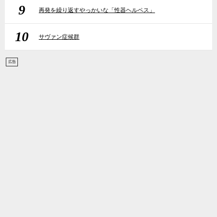
9
再発を繰り返すやっかいな「性器ヘルペス」
10
サヴァン症候群
広告