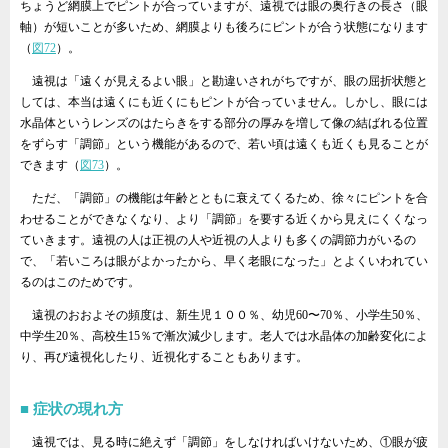
ちょうど網膜上でピントが合っていますが、遠視では眼の奥行きの長さ（眼
軸）が短いことが多いため、網膜よりも後ろにピントが合う状態になります
（
図72
）。
遠視は「遠くが見えるよい眼」と勘違いされがちですが、眼の屈折状態と
しては、本当は遠くにも近くにもピントが合っていません。しかし、眼には
水晶体というレンズのはたらきをする部分の厚みを増して像の結ばれる位置
をずらす「調節」という機能があるので、若い頃は遠くも近くも見ることが
できます（
図73
）。
ただ、「調節」の機能は年齢とともに衰えてくるため、徐々にピントを合
わせることができなくなり、より「調節」を要する近くから見えにくくなっ
ていきます。遠視の人は正視の人や近視の人よりも多くの調節力がいるの
で、「若いころは眼がよかったから、早く老眼になった」とよくいわれてい
るのはこのためです。
遠視のおおよその頻度は、新生児１００％、幼児60〜70％、小学生50％、
中学生20％、高校生15％で漸次減少します。老人では水晶体の加齢変化によ
り、再び遠視化したり、近視化することもあります。
症状の現れ方
遠視では、見る時に絶えず「調節」をしなければいけないため、①眼が疲