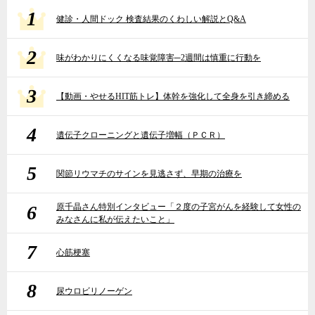
1
健診・人間ドック 検査結果のくわしい解説とQ&A
2
味がわかりにくくなる味覚障害─2週間は慎重に行動を
3
【動画・やせるHIT筋トレ】体幹を強化して全身を引き締める
4
遺伝子クローニングと遺伝子増幅（ＰＣＲ）
5
関節リウマチのサインを見逃さず、早期の治療を
6
原千晶さん特別インタビュー「２度の子宮がんを経験して女性の
みなさんに私が伝えたいこと」
7
心筋梗塞
8
尿ウロビリノーゲン