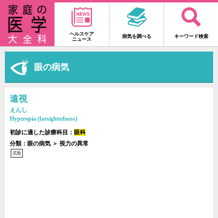
ヘルスケア
病気を調べる
キーワード検索
ニュース
眼の病気
遠視
えんし
Hyperopia (farsightedness)
初診に適した診療科目：
眼科
分類：眼の病気 ＞ 視力の異常
広告