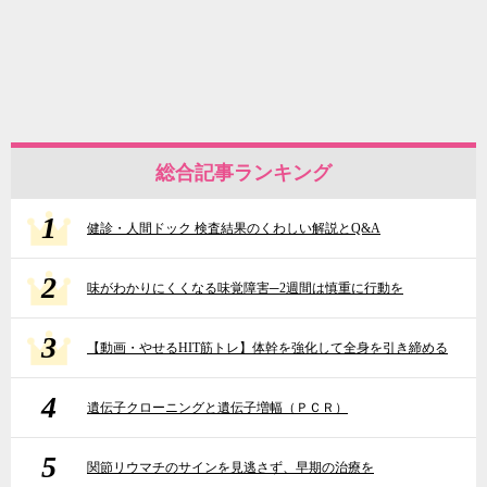
総合記事ランキング
1
健診・人間ドック 検査結果のくわしい解説とQ&A
2
味がわかりにくくなる味覚障害─2週間は慎重に行動を
3
【動画・やせるHIT筋トレ】体幹を強化して全身を引き締める
4
遺伝子クローニングと遺伝子増幅（ＰＣＲ）
5
関節リウマチのサインを見逃さず、早期の治療を