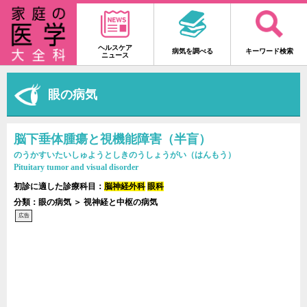
ヘルスケア
病気を調べる
キーワード検索
ニュース
眼の病気
脳下垂体腫瘍と視機能障害（半盲）
のうかすいたいしゅようとしきのうしょうがい（はんもう）
Pituitary tumor and visual disorder
初診に適した診療科目：
脳神経外科
眼科
分類：眼の病気 ＞ 視神経と中枢の病気
広告