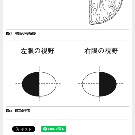
図67 視路の神経解剖
図68 両耳側半盲