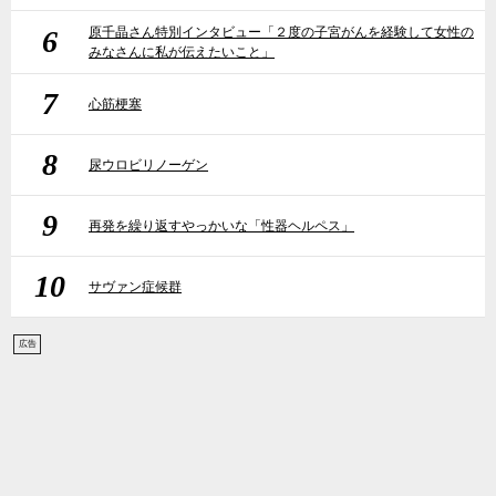
6
原千晶さん特別インタビュー「２度の子宮がんを経験して女性の
みなさんに私が伝えたいこと」
7
心筋梗塞
8
尿ウロビリノーゲン
9
再発を繰り返すやっかいな「性器ヘルペス」
10
サヴァン症候群
広告