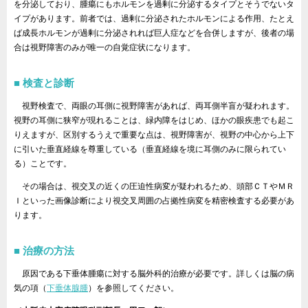
を分泌しており、腫瘍にもホルモンを過剰に分泌するタイプとそうでないタ
イプがあります。前者では、過剰に分泌されたホルモンによる作用、たとえ
ば成長ホルモンが過剰に分泌されれば巨人症などを合併しますが、後者の場
合は視野障害のみが唯一の自覚症状になります。
検査と診断
視野検査で、両眼の耳側に視野障害があれば、両耳側半盲が疑われます。
視野の耳側に狭窄が現れることは、緑内障をはじめ、ほかの眼疾患でも起こ
りえますが、区別するうえで重要な点は、視野障害が、視野の中心から上下
に引いた垂直経線を尊重している（垂直経線を境に耳側のみに限られてい
る）ことです。
その場合は、視交叉の近くの圧迫性病変が疑われるため、頭部ＣＴやＭＲ
Ｉといった画像診断により視交叉周囲の占拠性病変を精密検査する必要があ
ります。
治療の方法
原因である下垂体腫瘍に対する脳外科的治療が必要です。詳しくは脳の病
気の項（
下垂体腺腫
）を参照してください。