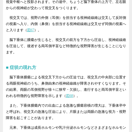
視覚中枢へと投影されます。その途中、ちょうど脳下垂体の上方で、左右眼
からの視神経が交わって視交叉をつくります。
視交叉では、視野の外側（耳側）を担当する視神経線維は交叉して反対側
の視索へ入り、内側（鼻側）を担当する視神経線維は交叉せず同側の視索へ
と入ります（
図67
）。
脳下垂体に腫瘍が生じると、視交叉の前方を下方から圧迫し、視神経線維
を圧迫して、後述する両耳側半盲など特徴的な視野障害が生じることになり
ます。
症状の現れ方
脳下垂体腫瘍による視交叉下方からの圧迫では、視交叉の中央部に位置す
る両眼視神経のうち、鼻側由来の視神経線維が障害されやすくなります。そ
の結果、両眼の耳側視野が徐々に狭窄・欠損し、進行すると両耳側半盲とい
われる特徴的な視野障害を示します（
図68
）。
また、下垂体腫瘍内での出血による急激な腫瘍容積の増大は、下垂体卒中
と呼ばれ、視交叉の急激な圧迫により、片眼または両眼の急激な視力・視野
障害を起こすことがあります。
元来、下垂体は成長ホルモンや乳汁分泌ホルモンなどさまざまなホルモン