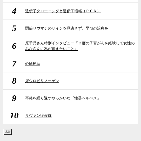
4
遺伝子クローニングと遺伝子増幅（ＰＣＲ）
5
関節リウマチのサインを見逃さず、早期の治療を
6
原千晶さん特別インタビュー「２度の子宮がんを経験して女性の
みなさんに私が伝えたいこと」
7
心筋梗塞
8
尿ウロビリノーゲン
9
再発を繰り返すやっかいな「性器ヘルペス」
10
サヴァン症候群
広告