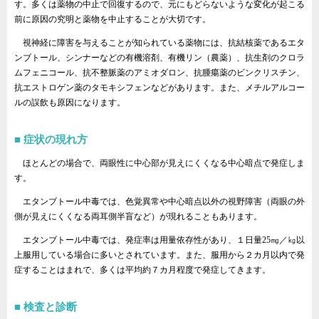
す。多くは薬物の中止で回復するので、元にもどらないような変化が起こる
前に原因の究明と薬物を中止することが大切です。
視神経に障害を与えることが知られている薬物には、抗結核薬であるエタ
ンブトール、シンナーなどの有機溶剤、有機リン（農薬）、抗生剤のクロラ
ムフェニコール、抗不整脈薬のアミオダロン、抗腫瘍薬のビンクリスチン、
抗エストロゲン薬のタモキシフェンなどがあります。また、メチルアルコー
ルの誤飲も原因になります。
症状の現れ方
ほとんどの場合で、両眼性に中心部が見えにくくなる中心暗点で発症しま
す。
エタンブトール中毒では、色覚異常や中心暗点以外の視野障害（両眼の外
側が見えにくくなる両耳側半盲など）が現れることもあります。
エタンブトール中毒では、発症率は用量依存性があり、１日量25㎎／㎏以
上服用している場合に多いとされています。また、服用から２カ月以内で発
症することはまれで、多くは平均約７カ月程度で発症してきます。
検査と診断