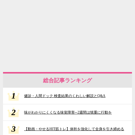
総合記事ランキング
1
健診・人間ドック 検査結果のくわしい解説とQ&A
2
味がわかりにくくなる味覚障害─2週間は慎重に行動を
3
【動画・やせるHIT筋トレ】体幹を強化して全身を引き締める