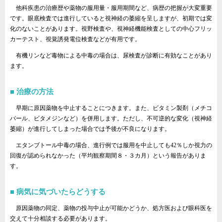
他科疾患の治療歴や薬物の服用量・服用期間など、病歴の把握が大変重要
です。眼底検査では進行していると視神経の萎縮を呈しますが、初期では変
化のないことがあります。視野検査や、視神経機能検査としての中心フリッ
カーテスト、視覚誘発電位検査などが有用です。
有機リンなど毒物による中毒の場合は、尿検査が診断に有効なことがあり
ます。
治療の方法
早期に原因薬物を中止することにつきます。また、ビタミン製剤（メチコ
バール、ビタメジンなど）を併用します。ただし、不可逆的な変化（視神経
萎縮）が進行してしまった場合では予後が不良になります。
エタンブトール中毒の場合、進行例では服用を中止しても42％しか視力の
回復が認められなかった（平均観察期間８・３カ月）という報告がありま
す。
病気に気づいたらどうする
原因薬物の同定、薬物の投与中止が可能かどうか、処方医および眼科医を
交えて十分相談する必要があります。