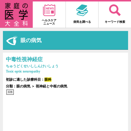
ヘルスケア
病気を調べる
キーワード検索
ニュース
眼の病気
中毒性視神経症
ちゅうどくせいししんけいしょう
Toxic optic neuropathy
初診に適した診療科目：
眼科
分類：眼の病気 ＞ 視神経と中枢の病気
広告