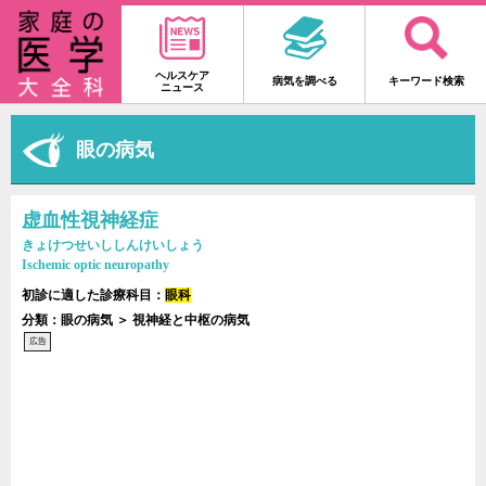
ヘルスケア
病気を調べる
キーワード検索
ニュース
眼の病気
虚血性視神経症
きょけつせいししんけいしょう
Ischemic optic neuropathy
初診に適した診療科目：
眼科
分類：眼の病気 ＞ 視神経と中枢の病気
広告