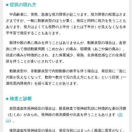
症状の現れ方
中高齢者に、突然、急激な視力障害が起こります。視力障害の程度はさま
ざまですが、一般に動脈炎型のほうが重く、発症と同時に視力を失うことも
あります。視力はよくても視野の上半分（または下半分）が見えなくなる水
平半盲で発症することもあります。
眼球や眼の奥に痛みを伴うことはありませんが、動脈炎型の場合は、血管
炎に伴って側頭動脈周囲（こめかみ）の痛み、咀嚼痛（あごや歯の痛み）、
頭皮の痛みが特徴的とされ、また体重減少、発熱、全身倦怠感などの全身症
状を伴うことが多いとされています。
動脈炎型や、非動脈炎型で内頸動脈の狭窄を伴う場合は、発症前に「急に
片眼が見えなくなって、数秒〜数分で元の見え方にもどる」という症状（一
過性黒内障発作）を繰り返すことがあります。
検査と診断
前部虚血性視神経症の場合は、眼底検査で視神経乳頭に特徴的な蒼白浮腫
（むくみ）がみられ、視神経の発赤腫脹や出血を伴うこともあります（
図
64
）。
後部虚血性視神経症の場合は、発症当初にはまったく眼底に異常がなく、