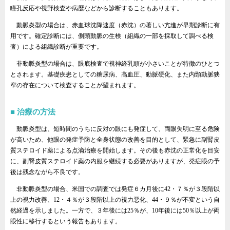
瞳孔反応や視野検査や病歴などから診断することもあります。
動脈炎型の場合は、赤血球沈降速度（赤沈）の著しい亢進が早期診断に有
用です。確定診断には、側頭動脈の生検（組織の一部を採取して調べる検
査）による組織診断が重要です。
非動脈炎型の場合は、眼底検査で視神経乳頭が小さいことが特徴のひとつ
とされます。基礎疾患としての糖尿病、高血圧、動脈硬化、また内頸動脈狭
窄の存在について検査することが望まれます。
治療の方法
動脈炎型は、短時間のうちに反対の眼にも発症して、両眼失明に至る危険
が高いため、他眼の発症予防と全身状態の改善を目的として、緊急に副腎皮
質ステロイド薬による点滴治療を開始します。その後も赤沈の正常化を目安
に、副腎皮質ステロイド薬の内服を継続する必要がありますが、発症眼の予
後は残念ながら不良です。
非動脈炎型の場合、米国での調査では発症６カ月後に42・７％が３段階以
上の視力改善、12・４％が３段階以上の視力悪化、44・９％が不変という自
然経過を示しました。一方で、３年後には25％が、10年後には50％以上が両
眼性に移行するという報告もあります。