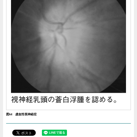
図64 虚血性視神経症