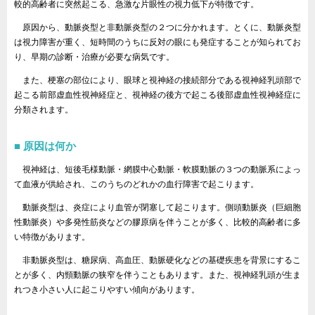
較的高齢者に突然起こる、急激な片眼性の視力低下が特徴です。
原因から、動脈炎型と非動脈炎型の２つに分かれます。とくに、動脈炎型
は視力障害が重く、短時間のうちに反対の眼にも発症することが知られてお
り、早期の診断・治療が必要な病気です。
また、梗塞の部位により、眼球と視神経の接続部分である視神経乳頭部で
起こる前部虚血性視神経症と、視神経の後方で起こる後部虚血性視神経症に
分類されます。
原因は何か
視神経は、短後毛様動脈・網膜中心動脈・軟膜動脈の３つの動脈系によっ
て血液が供給され、このうちのどれかの血行障害で起こります。
動脈炎型は、炎症により血管が閉塞して起こります。側頭動脈炎（巨細胞
性動脈炎）や多発性筋炎などの膠原病を伴うことが多く、比較的高齢者に多
い特徴があります。
非動脈炎型は、糖尿病、高血圧、動脈硬化などの基礎疾患を背景にするこ
とが多く、内頸動脈の狭窄を伴うこともあります。また、視神経乳頭が生ま
れつき小さい人に起こりやすい傾向があります。