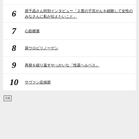
6
原千晶さん特別インタビュー「２度の子宮がんを経験して女性の
みなさんに私が伝えたいこと」
7
心筋梗塞
8
尿ウロビリノーゲン
9
再発を繰り返すやっかいな「性器ヘルペス」
10
サヴァン症候群
広告