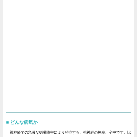
どんな病気か
視神経での急激な循環障害により発症する、視神経の梗塞、卒中です。比