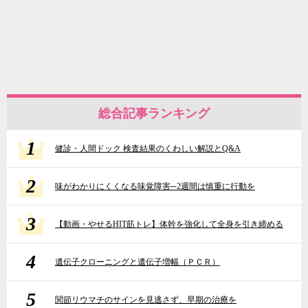
総合記事ランキング
1
健診・人間ドック 検査結果のくわしい解説とQ&A
2
味がわかりにくくなる味覚障害─2週間は慎重に行動を
3
【動画・やせるHIT筋トレ】体幹を強化して全身を引き締める
4
遺伝子クローニングと遺伝子増幅（ＰＣＲ）
5
関節リウマチのサインを見逃さず、早期の治療を