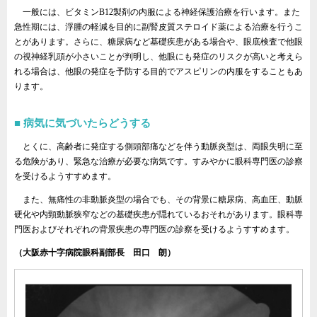
一般には、ビタミンB12製剤の内服による神経保護治療を行います。また
急性期には、浮腫の軽減を目的に副腎皮質ステロイド薬による治療を行うこ
とがあります。さらに、糖尿病など基礎疾患がある場合や、眼底検査で他眼
の視神経乳頭が小さいことが判明し、他眼にも発症のリスクが高いと考えら
れる場合は、他眼の発症を予防する目的でアスピリンの内服をすることもあ
ります。
病気に気づいたらどうする
とくに、高齢者に発症する側頭部痛などを伴う動脈炎型は、両眼失明に至
る危険があり、緊急な治療が必要な病気です。すみやかに眼科専門医の診察
を受けるようすすめます。
また、無痛性の非動脈炎型の場合でも、その背景に糖尿病、高血圧、動脈
硬化や内頸動脈狭窄などの基礎疾患が隠れているおそれがあります。眼科専
門医およびそれぞれの背景疾患の専門医の診察を受けるようすすめます。
（大阪赤十字病院眼科副部長 田口 朗）