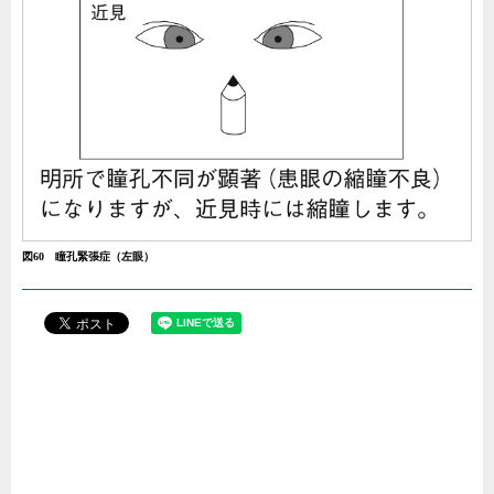
図60 瞳孔緊張症（左眼）