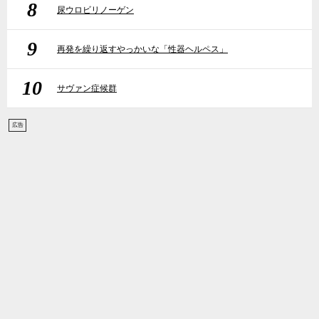
8
尿ウロビリノーゲン
9
再発を繰り返すやっかいな「性器ヘルペス」
10
サヴァン症候群
広告