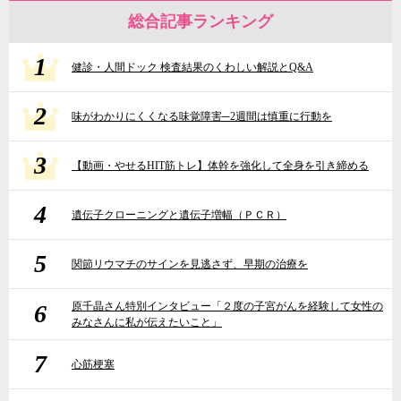
総合記事ランキング
1
健診・人間ドック 検査結果のくわしい解説とQ&A
2
味がわかりにくくなる味覚障害─2週間は慎重に行動を
3
【動画・やせるHIT筋トレ】体幹を強化して全身を引き締める
4
遺伝子クローニングと遺伝子増幅（ＰＣＲ）
5
関節リウマチのサインを見逃さず、早期の治療を
6
原千晶さん特別インタビュー「２度の子宮がんを経験して女性の
みなさんに私が伝えたいこと」
7
心筋梗塞