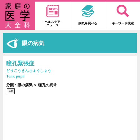
ヘルスケア
病気を調べる
キーワード検索
ニュース
眼の病気
瞳孔緊張症
どうこうきんちょうしょう
Tonic pupil
分類：眼の病気 ＞ 瞳孔の異常
広告