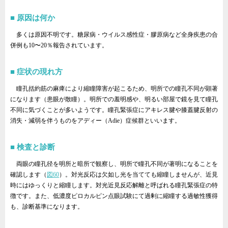
原因は何か
多くは原因不明です。糖尿病・ウイルス感性症・膠原病など全身疾患の合
併例も10〜20％報告されています。
症状の現れ方
瞳孔括約筋の麻痺により縮瞳障害が起こるため、明所での瞳孔不同が顕著
になります（患眼が散瞳）。明所での羞明感や、明るい部屋で鏡を見て瞳孔
不同に気づくことが多いようです。瞳孔緊張症にアキレス腱や膝蓋腱反射の
消失・減弱を伴うものをアディー（Adie）症候群といいます。
検査と診断
両眼の瞳孔径を明所と暗所で観察し、明所で瞳孔不同が著明になることを
確認します（
図60
）。対光反応は欠如し光を当てても縮瞳しませんが、近見
時にはゆっくりと縮瞳します。対光近見反応解離と呼ばれる瞳孔緊張症の特
徴です。また、低濃度ピロカルピン点眼試験にて過剰に縮瞳する過敏性獲得
も、診断基準になります。