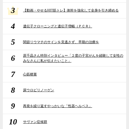
3
【動画・やせるHIT筋トレ】体幹を強化して全身を引き締める
4
遺伝子クローニングと遺伝子増幅（ＰＣＲ）
5
関節リウマチのサインを見逃さず、早期の治療を
6
原千晶さん特別インタビュー「２度の子宮がんを経験して女性の
みなさんに私が伝えたいこと」
7
心筋梗塞
8
尿ウロビリノーゲン
9
再発を繰り返すやっかいな「性器ヘルペス」
10
サヴァン症候群