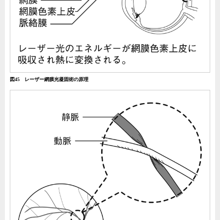
図45 レーザー網膜光凝固術の原理