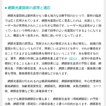
網膜光凝固術の原理と適応
網膜光凝固術は眼科医がもつ最も強力な治療手段のひとつで、眼科の臨床
では広く応用されています。網膜光凝固が広く普及したのは、光源としてレ
ーザー光が実用化されたことが大きな理由です。レーザー光は波長がよく揃
っているという特性があり、正確で効率のよい光凝固ができるようになりま
した。機器も年々改良され、格段に扱いやすくなっています。
網膜光凝固の原理は、照射された光が吸収されると熱が発生し、組織の熱
凝固が生じるというものです。簡単にいえばやけどを作り、それが瘢痕化す
ることでさまざまな治療効果を期待するということです。光を吸収するの
は、通常、網膜の外側にある網膜色素上皮ですが（
図45
）、血管や赤血球を
標的にすることもあります。治療効果には、網膜新生血管の予防と退縮、網
膜出血・浮腫の吸収促進、水もれを塞ぐ、網膜と網膜色素上皮・脈絡膜の癒
着を増強、脈絡膜新生血管の退縮などがあります。
網膜光凝固が行われるのは糖尿病網膜症、網膜静脈閉塞症、中心性漿液性
脈絡網膜症、加齢黄斑変性症、網膜裂孔、網膜剥離、未熟児網膜症、コーツ
病、網膜血管腫など実に多種多様です。
なかでも糖尿病網膜症が最も多く、網膜新生血管（増殖網膜症）の予防・
治療、網膜浮腫（黄斑症）の吸収促進と２通りの目的があります。網膜新生