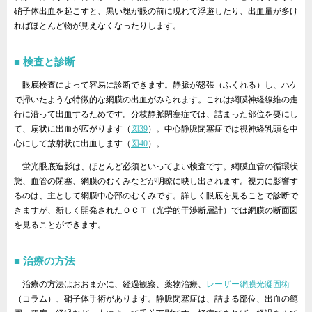
硝子体出血を起こすと、黒い塊が眼の前に現れて浮遊したり、出血量が多け
ればほとんど物が見えなくなったりします。
検査と診断
眼底検査によって容易に診断できます。静脈が怒張（ふくれる）し、ハケ
で掃いたような特徴的な網膜の出血がみられます。これは網膜神経線維の走
行に沿って出血するためです。分枝静脈閉塞症では、詰まった部位を要にし
て、扇状に出血が広がります（
図39
）。中心静脈閉塞症では視神経乳頭を中
心にして放射状に出血します（
図40
）。
蛍光眼底造影は、ほとんど必須といってよい検査です。網膜血管の循環状
態、血管の閉塞、網膜のむくみなどが明瞭に映し出されます。視力に影響す
るのは、主として網膜中心部のむくみです。詳しく眼底を見ることで診断で
きますが、新しく開発されたＯＣＴ（光学的干渉断層計）では網膜の断面図
を見ることができます。
治療の方法
治療の方法はおおまかに、経過観察、薬物治療、
レーザー網膜光凝固術
（コラム）、硝子体手術があります。静脈閉塞症は、詰まる部位、出血の範