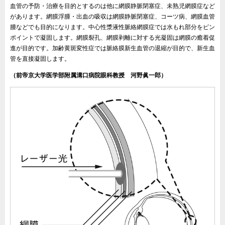
血管の予防・治療を目的とするのは他に網膜静脈閉塞症、未熟児網膜症など
があります。網膜浮腫・出血の吸収は網膜静脈閉塞症、コーツ病、網膜血管
腫などでも目的になります。中心性漿液性脈絡網膜症では水もれ部分をピン
ポイントで凝固します。網膜裂孔、網膜剥離に対する光凝固は網膜の癒着促
進が目的です。加齢黄斑変性症では脈絡膜新生血管の退縮が目的で、新生血
管を直接凝固します。
（前帝京大学医学部附属溝口病院眼科教授 河野眞一郎）