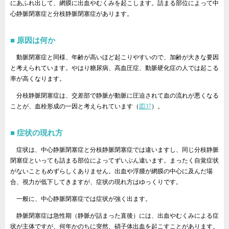
にあふれ出して、網膜に出血やむくみを起こします。詰まる部位によって中
心静脈閉塞症と分枝静脈閉塞症があります。
原因は何か
動脈閉塞症と同様、年齢が高いほど起こりやすいので、加齢が大きな要因
と考えられています。やはり糖尿病、高血圧症、動脈硬化症の人では起こる
率が高くなります。
分枝静脈閉塞症は、交差部で静脈が動脈に圧迫されて血の流れが悪くなる
ことが、血栓形成の一因と考えられています（
図37
）。
症状の現れ方
症状は、中心静脈閉塞症と分枝静脈閉塞症では違いますし、同じ分枝静脈
閉塞症といっても詰まる部位によってずいぶん違います。まったく自覚症状
がないこともめずらしくありません。出血や浮腫が網膜の中心に及んだ場
合、視力が低下してきますが、症状の現れ方はゆっくりです。
一般に、中心静脈閉塞症では症状が強く出ます。
静脈閉塞症は急性期（静脈が詰まった直後）には、出血やむくみによる症
状が主体ですが、何年かのちに突然、硝子体出血を起こすことがあります。