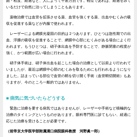
囲・程度、経過など、人によって千差万別です。軽症であれば、経過をみて
いるだけで自然に治ってしまうこともあります。
薬物治療では血管を拡張させる薬、血管を強くする薬、出血やむくみの吸
収を促進する薬などが内服で使われます。
レーザーによる網膜光凝固の目的は２つあります。ひとつは急性期での出
血、浮腫の吸収を促進することで、網膜中心部にむくみがある場合によく行
われます。もうひとつは、硝子体出血を予防することで、静脈閉塞の程度が
強く、かつ範囲が広い場合に行われます。
硝子体手術は、硝子体出血を起こした場合の治療として以前より行われて
いましたが、最近は網膜中心部のむくみを取るためにも行われるようになり
ました。詰まっている部位で血管の鞘を切り開く手術（血管鞘切開術）もあ
りますが、今のところ一般的ではありません。
病気に気づいたらどうする
緊急に治療を要する病気ではありませんが、レーザーや手術など積極的な
治療のタイミングというものがあります。眼科専門医に診てもらい、経過に
応じた治療を受けることが必要です。
（前帝京大学医学部附属溝口病院眼科教授 河野眞一郎）