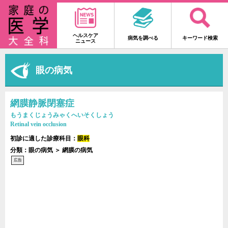
ヘルスケア
病気を調べる
キーワード検索
ニュース
眼の病気
網膜静脈閉塞症
もうまくじょうみゃくへいそくしょう
Retinal vein occlusion
初診に適した診療科目：
眼科
分類：眼の病気 ＞ 網膜の病気
広告