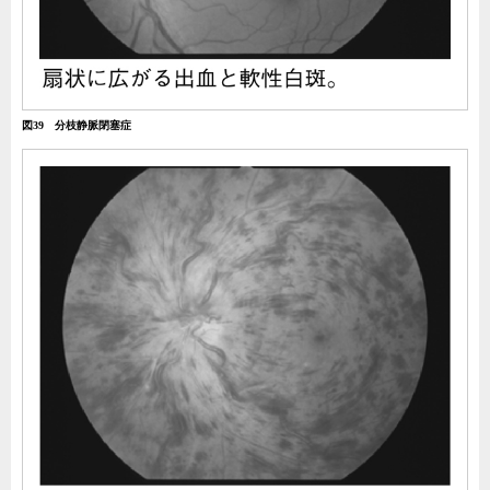
図39 分枝静脈閉塞症