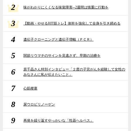
2
味がわかりにくくなる味覚障害─2週間は慎重に行動を
3
【動画・やせるHIT筋トレ】体幹を強化して全身を引き締める
4
遺伝子クローニングと遺伝子増幅（ＰＣＲ）
5
関節リウマチのサインを見逃さず、早期の治療を
6
原千晶さん特別インタビュー「２度の子宮がんを経験して女性の
みなさんに私が伝えたいこと」
7
心筋梗塞
8
尿ウロビリノーゲン
9
再発を繰り返すやっかいな「性器ヘルペス」