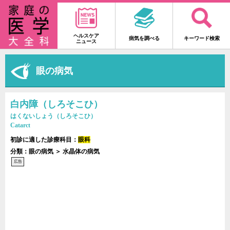
ヘルスケア
病気を調べる
キーワード検索
ニュース
眼の病気
白内障（しろそこひ）
はくないしょう（しろそこひ）
Catarct
初診に適した診療科目：
眼科
分類：眼の病気 ＞ 水晶体の病気
広告