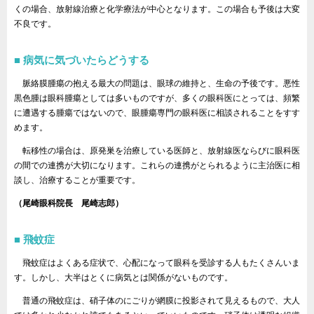
くの場合、放射線治療と化学療法が中心となります。この場合も予後は大変
不良です。
病気に気づいたらどうする
脈絡膜腫瘍の抱える最大の問題は、眼球の維持と、生命の予後です。悪性
黒色腫は眼科腫瘍としては多いものですが、多くの眼科医にとっては、頻繁
に遭遇する腫瘍ではないので、眼腫瘍専門の眼科医に相談されることをすす
めます。
転移性の場合は、原発巣を治療している医師と、放射線医ならびに眼科医
の間での連携が大切になります。これらの連携がとられるように主治医に相
談し、治療することが重要です。
（尾崎眼科院長 尾崎志郎）
飛蚊症
飛蚊症はよくある症状で、心配になって眼科を受診する人もたくさんいま
す。しかし、大半はとくに病気とは関係がないものです。
普通の飛蚊症は、硝子体のにごりが網膜に投影されて見えるもので、大人