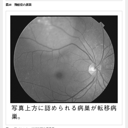
図48 飛蚊症の原因