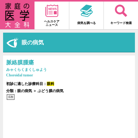
ヘルスケア
病気を調べる
キーワード検索
ニュース
眼の病気
脈絡膜腫瘍
みゃくらくまくしゅよう
Choroidal tumor
初診に適した診療科目：
眼科
分類：眼の病気 ＞ ぶどう膜の病気
広告