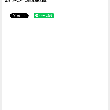
図30 肺がんからの転移性脈絡膜腫瘍