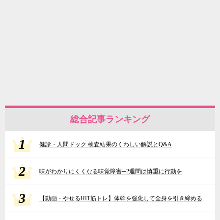
総合記事ランキング
1
健診・人間ドック 検査結果のくわしい解説とQ&A
2
味がわかりにくくなる味覚障害─2週間は慎重に行動を
3
【動画・やせるHIT筋トレ】体幹を強化して全身を引き締める