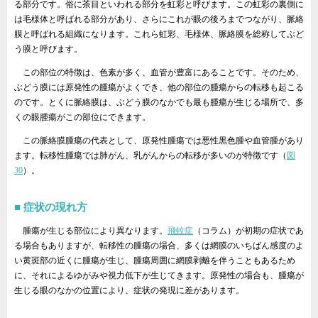
る部分です。俗に茶目といわれる部分を虹彩と呼びます。この虹彩の裏側に
は毛様体と呼ばれる部分があり、さらにこれが眼の後ろまでつながり、脈絡
膜と呼ばれる組織になります。これら虹彩、毛様体、脈絡膜を総称してぶど
う膜と呼びます。
この部位の特徴は、色素が多く、血管が豊富にあることです。そのため、
ぶどう膜には原発性の腫瘍がよくでき、他の部位の腫瘍からの転移も起こる
のです。とくに脈絡膜は、ぶどう膜のなかでも最も腫瘍が生じる場所で、多
くの眼腫瘍がこの部位にできます。
この脈絡膜腫瘍の代表として、原発性腫瘍では悪性黒色腫や血管腫があり
ます。転移性腫瘍では肺がん、乳がんからの転移が多いのが特徴です（
図
30
）。
症状の現れ方
腫瘍が生じる部位により異なります。
飛蚊症
（コラム）が初期の症状であ
る場合もありますが、転移性の腫瘍の場合、多くは網膜のいちばん感度のよ
い黄斑部の近くに腫瘍が生じ、腫瘍周囲に網膜剥離を伴うこともあるため
に、それによるゆがみや視力低下が生じてきます。原発性の場合も、腫瘍が
生じる眼のなかの位置により、症状の発現に差があります。