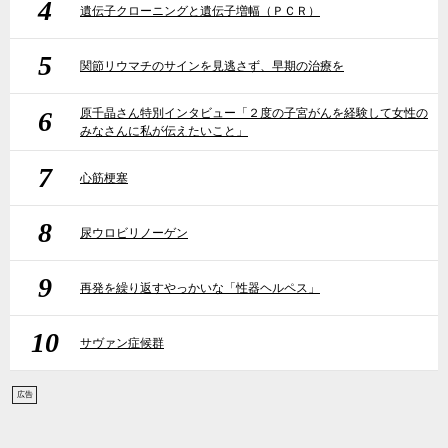
4
遺伝子クローニングと遺伝子増幅（ＰＣＲ）
5
関節リウマチのサインを見逃さず、早期の治療を
6
原千晶さん特別インタビュー「２度の子宮がんを経験して女性の
みなさんに私が伝えたいこと」
7
心筋梗塞
8
尿ウロビリノーゲン
9
再発を繰り返すやっかいな「性器ヘルペス」
10
サヴァン症候群
広告