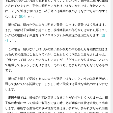
では多かれ少なかれ誰でもあるといっていいものです。硝子体は透明な組織
とされていますが、完全に透明というわけではないからです。年齢ととも
に、そして近視が強いほど、硝子体には繊維の塊のようなにごりが出やすく
なります（
図48
‐ａ）。
飛蚊症は、晴れた空のように明るい背景、白っぽい背景でよく見えます。
また、後部硝子体剥離が起こると、視神経乳頭の部分からはがれた厚くてリ
ング状の後部硝子体皮質（ワイスリング）が飛蚊症の原因になります（
図
48
‐ｂ）。
この場合、輪状ないし楕円状の濃い影が視野の中心あたりを縦横に動きま
わるので相当気になるようですが、これもとくに病気とはみなされません。
「何とかしてほしい」という人もいますが、「どうにもなりません」といっ
て納得してもらうしかありません。そのうち、あまり気にならなくなるもの
です。
飛蚊症を訴えて受診する人の大半が病的ではない、というのは眼科医が共
通して抱いている認識です。しかし、時に飛蚊症は重大な病気のサインにな
ります。
網膜剥離では、飛蚊症が前駆症状になることがめずらしくありません。硝
子体の牽引に伴って網膜に裂孔ができる時、必ず網膜の血管は破綻して出血
します。破綻する血管の太さや性質で量は違いますが、多かれ少なかれ出血