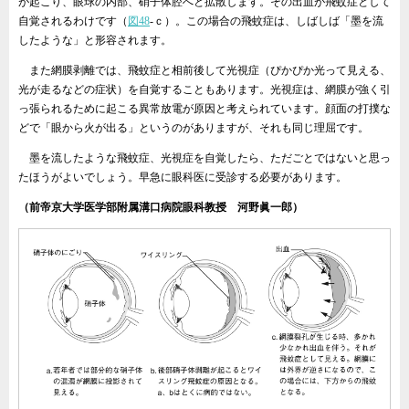
が起こり、眼球の内部、硝子体腔へと拡散します。その出血が飛蚊症として
自覚されるわけです（
図48
‐ｃ）。この場合の飛蚊症は、しばしば「墨を流
したような」と形容されます。
また網膜剥離では、飛蚊症と相前後して光視症（ぴかぴか光って見える、
光が走るなどの症状）を自覚することもあります。光視症は、網膜が強く引
っ張られるために起こる異常放電が原因と考えられています。顔面の打撲な
どで「眼から火が出る」というのがありますが、それも同じ理屈です。
墨を流したような飛蚊症、光視症を自覚したら、ただごとではないと思っ
たほうがよいでしょう。早急に眼科医に受診する必要があります。
（前帝京大学医学部附属溝口病院眼科教授 河野眞一郎）