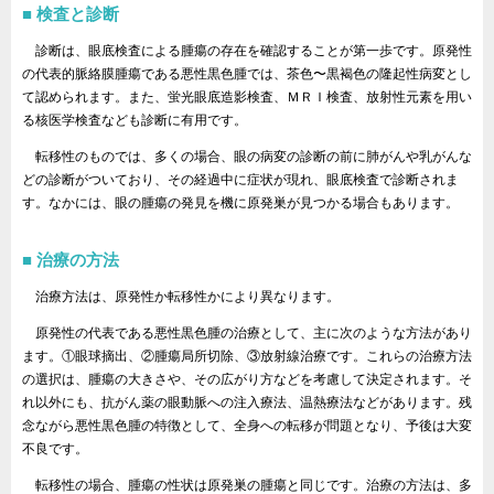
検査と診断
診断は、眼底検査による腫瘍の存在を確認することが第一歩です。原発性
の代表的脈絡膜腫瘍である悪性黒色腫では、茶色〜黒褐色の隆起性病変とし
て認められます。また、蛍光眼底造影検査、ＭＲＩ検査、放射性元素を用い
る核医学検査なども診断に有用です。
転移性のものでは、多くの場合、眼の病変の診断の前に肺がんや乳がんな
どの診断がついており、その経過中に症状が現れ、眼底検査で診断されま
す。なかには、眼の腫瘍の発見を機に原発巣が見つかる場合もあります。
治療の方法
治療方法は、原発性か転移性かにより異なります。
原発性の代表である悪性黒色腫の治療として、主に次のような方法があり
ます。①眼球摘出、②腫瘍局所切除、③放射線治療です。これらの治療方法
の選択は、腫瘍の大きさや、その広がり方などを考慮して決定されます。そ
れ以外にも、抗がん薬の眼動脈への注入療法、温熱療法などがあります。残
念ながら悪性黒色腫の特徴として、全身への転移が問題となり、予後は大変
不良です。
転移性の場合、腫瘍の性状は原発巣の腫瘍と同じです。治療の方法は、多