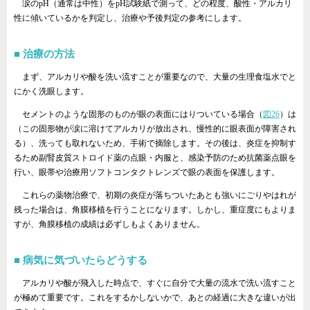
涙のpH（通常は中性）をpH試験紙で測って、どの程度、酸性・アルカリ
性に傾いているかを判定し、治療や予後判定の参考にします。
治療の方法
まず、アルカリや酸を洗い流すことが重要なので、大量の生理食塩水でと
にかく洗眼します。
セメントのような固形のものが眼の表面にはりついている場合（
図26
）は
（この固形物が涙に溶けてアルカリが放出され、慢性的に眼表面が障害され
る）、洗っても取れないため、手術で摘除します。その後は、炎症を抑制す
るため副腎皮質ストロイド薬の点眼・内服と、感染予防のため抗菌薬点眼を
行い、眼帯や治療用ソフトコンタクトレンズで眼の表面を保護します。
これらの薬物治療で、初期の炎症が落ちついたあとも強いにごりやはれが
残った場合は、角膜移植を行うことになります。しかし、重症度にもよりま
すが、角膜移植の成績は必ずしもよくありません。
病気に気づいたらどうする
アルカリや酸が飛入した時点で、すぐに自分で大量の流水で洗い流すこと
が極めて重要です。これをするかしないかで、あとの経過に大きな違いが出