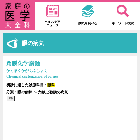
ヘルスケア
病気を調べる
キーワード検索
ニュース
眼の病気
角膜化学腐蝕
かくまくかがくふしょく
Chemical cauterization of cornea
初診に適した診療科目：
眼科
分類：眼の病気 ＞ 角膜と強膜の病気
広告