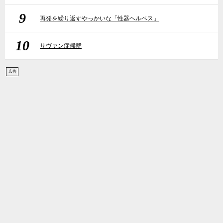
9
再発を繰り返すやっかいな「性器ヘルペス」
10
サヴァン症候群
広告