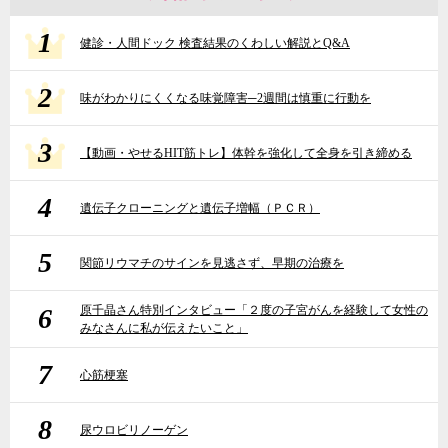
1
健診・人間ドック 検査結果のくわしい解説とQ&A
2
味がわかりにくくなる味覚障害─2週間は慎重に行動を
3
【動画・やせるHIT筋トレ】体幹を強化して全身を引き締める
4
遺伝子クローニングと遺伝子増幅（ＰＣＲ）
5
関節リウマチのサインを見逃さず、早期の治療を
6
原千晶さん特別インタビュー「２度の子宮がんを経験して女性の
みなさんに私が伝えたいこと」
7
心筋梗塞
8
尿ウロビリノーゲン