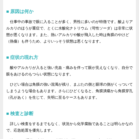
原因は何か
仕事中の事故で眼に入ることが多く、男性に多いのが特徴です。酸よりア
ルカリのほうが重症で、とくに水酸化ナトリウム（苛性ソーダ）は非常に状
態が悪くなります。また、熱いアルカリや酸が飛入した時は角膜のやけど
（熱傷）も伴うため、よりいっそう状態は悪くなります。
症状の現れ方
酸やアルカリが入ると強い充血・痛みを伴って眼が見えなくなり、自分で
眼をあけるのもつらい状態になります。
ひどい場合は角膜の強い混濁が残り、まぶたの側と眼球の側がくっついて
しまうような場合もあります。さらにひどくなると、角膜潰瘍から角膜穿孔
（孔があく）を生じて、失明に至るケースもあります。
検査と診断
詳しい検査をするまでもなく、状況から化学腐蝕であることは明らかなの
で、応急処置を優先します。