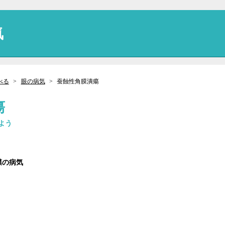
気
べる
眼の病気
蚕蝕性角膜潰瘍
瘍
よう
膜の病気