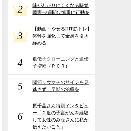
味がわかりにくくなる味覚
2
障害─2週間は慎重に行動を
【動画・やせるHIT筋トレ】
3
体幹を強化して全身を引き
締める
遺伝子クローニングと遺伝
4
子増幅（ＰＣＲ）
関節リウマチのサインを見
5
逃さず、早期の治療を
原千晶さん特別インタビュ
ー「２度の子宮がんを経験
6
して女性のみなさんに私が
伝えたいこと」