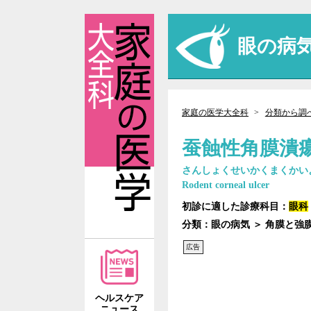
眼の病
家庭の医学大全科
分類から調
蚕蝕性角膜潰
さんしょくせいかくまくかい
Rodent corneal ulcer
初診に適した診療科目：
眼科
分類：眼の病気 ＞ 角膜と強
広告
ヘルスケア
ニュース