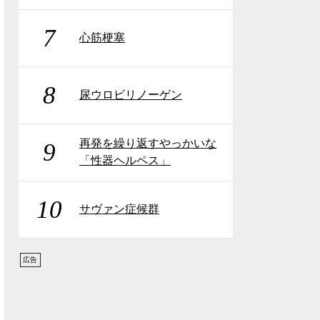
7
心筋梗塞
8
尿ウロビリノーゲン
再発を繰り返すやっかいな
9
「性器ヘルペス」
10
サヴァン症候群
広告