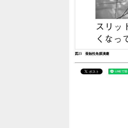
図23 蚕蝕性角膜潰瘍