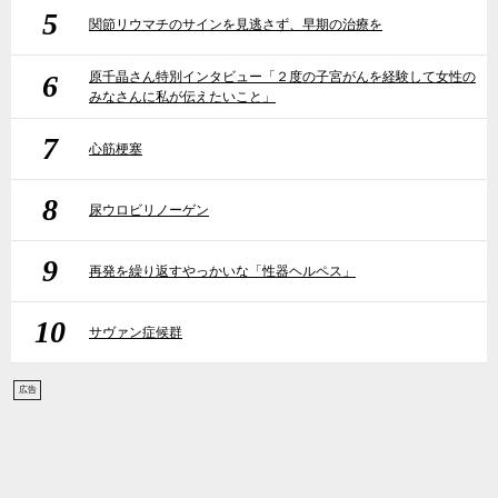
5
関節リウマチのサインを見逃さず、早期の治療を
6
原千晶さん特別インタビュー「２度の子宮がんを経験して女性の
みなさんに私が伝えたいこと」
7
心筋梗塞
8
尿ウロビリノーゲン
9
再発を繰り返すやっかいな「性器ヘルペス」
10
サヴァン症候群
広告