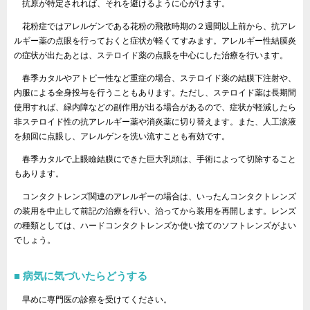
抗原が特定されれば、それを避けるように心がけます。
花粉症ではアレルゲンである花粉の飛散時期の２週間以上前から、抗アレ
ルギー薬の点眼を行っておくと症状が軽くてすみます。アレルギー性結膜炎
の症状が出たあとは、ステロイド薬の点眼を中心にした治療を行います。
春季カタルやアトピー性など重症の場合、ステロイド薬の結膜下注射や、
内服による全身投与を行うこともあります。ただし、ステロイド薬は長期間
使用すれば、緑内障などの副作用が出る場合があるので、症状が軽減したら
非ステロイド性の抗アレルギー薬や消炎薬に切り替えます。また、人工涙液
を頻回に点眼し、アレルゲンを洗い流すことも有効です。
春季カタルで上眼瞼結膜にできた巨大乳頭は、手術によって切除すること
もあります。
コンタクトレンズ関連のアレルギーの場合は、いったんコンタクトレンズ
の装用を中止して前記の治療を行い、治ってから装用を再開します。レンズ
の種類としては、ハードコンタクトレンズか使い捨てのソフトレンズがよい
でしょう。
病気に気づいたらどうする
早めに専門医の診察を受けてください。