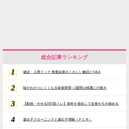
総合記事ランキング
1
健診・人間ドック 検査結果のくわしい解説とQ&A
2
味がわかりにくくなる味覚障害─2週間は慎重に行動を
3
【動画・やせるHIT筋トレ】体幹を強化して全身を引き締める
4
遺伝子クローニングと遺伝子増幅（ＰＣＲ）