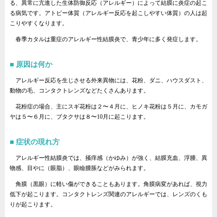
る、異常に亢進した生体防御反応（アレルギー）によって結膜に炎症の起こ
る病気です。アトピー体質（アレルギー反応を起こしやすい体質）の人は起
こりやすくなります。
春季カタルは重症のアレルギー性結膜炎で、青少年に多く発症します。
原因は何か
アレルギー反応を生じさせる外来異物には、花粉、ダニ、ハウスダスト、
動物の毛、コンタクトレンズなどたくさんあります。
花粉症の場合、主にスギ花粉は２〜４月に、ヒノキ花粉は５月に、カモガ
ヤは５〜６月に、ブタクサは８〜10月に起こります。
症状の現れ方
アレルギー性結膜炎では、掻痒感（かゆみ）が強く、結膜充血、浮腫、異
物感、目やに（眼脂）、眼瞼腫脹などがみられます。
角膜（黒眼）に軽い傷ができることもあります。角膜病変があれば、視力
低下が起こります。コンタクトレンズ関連のアレルギーでは、レンズのくも
りが起こります。