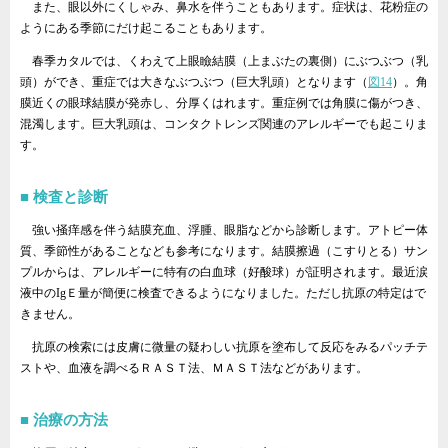
また、眼以外にくしゃみ、鼻水を伴うこともあります。症状は、花粉症の
ようにある季節にだけ起こることもあります。
春季カタルでは、くわえて上眼瞼結膜（上まぶたの裏側）にぶつぶつ（乳
頭）ができ、重症では大きなぶつぶつ（巨大乳頭）となります（
図14
）。角
膜近くの眼球結膜が発赤し、分厚くはれます。重症例では角膜に傷がつき、
混濁します。巨大乳頭は、コンタクトレンズ関連のアレルギーでも起こりま
す。
検査と診断
強い掻痒感を伴う結膜充血、浮腫、眼脂などから診断します。アトピー体
質、季節性があることなども参考になります。結膜擦過（こすりとる）サン
プルからは、アレルギーに特有の白血球（好酸球）が証明されます。最近涙
液中のIgＥ量が簡便に検査できるようになりました。ただし抗原の特定はで
きません。
抗原の検索には皮膚に微量の疑わしい抗原を塗布して反応をみるパッチテ
ストや、血液を調べるＲＡＳＴ法、ＭＡＳＴ法などがあります。
治療の方法