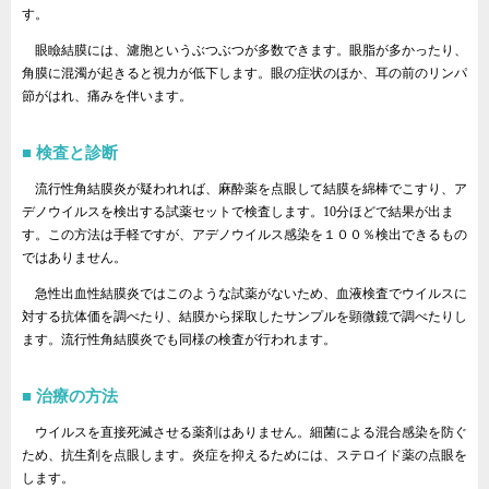
す。
眼瞼結膜には、濾胞というぶつぶつが多数できます。眼脂が多かったり、
角膜に混濁が起きると視力が低下します。眼の症状のほか、耳の前のリンパ
節がはれ、痛みを伴います。
検査と診断
流行性角結膜炎が疑われれば、麻酔薬を点眼して結膜を綿棒でこすり、ア
デノウイルスを検出する試薬セットで検査します。10分ほどで結果が出ま
す。この方法は手軽ですが、アデノウイルス感染を１００％検出できるもの
ではありません。
急性出血性結膜炎ではこのような試薬がないため、血液検査でウイルスに
対する抗体価を調べたり、結膜から採取したサンプルを顕微鏡で調べたりし
ます。流行性角結膜炎でも同様の検査が行われます。
治療の方法
ウイルスを直接死滅させる薬剤はありません。細菌による混合感染を防ぐ
ため、抗生剤を点眼します。炎症を抑えるためには、ステロイド薬の点眼を
します。