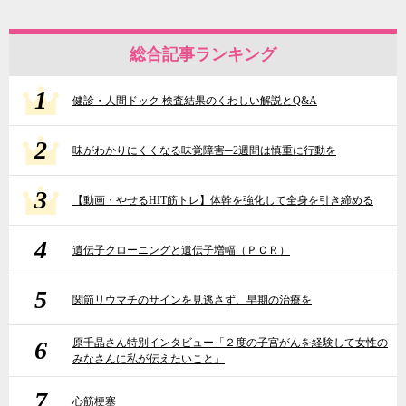
総合記事ランキング
1
健診・人間ドック 検査結果のくわしい解説とQ&A
2
味がわかりにくくなる味覚障害─2週間は慎重に行動を
3
【動画・やせるHIT筋トレ】体幹を強化して全身を引き締める
4
遺伝子クローニングと遺伝子増幅（ＰＣＲ）
5
関節リウマチのサインを見逃さず、早期の治療を
6
原千晶さん特別インタビュー「２度の子宮がんを経験して女性の
みなさんに私が伝えたいこと」
7
心筋梗塞