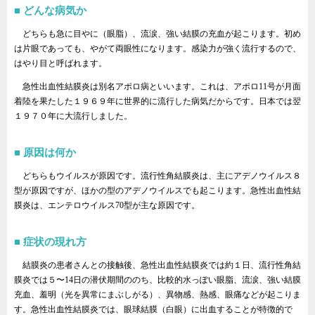
どんな病気か
どちらも急に目やに（眼脂）、流涙、強い結膜の充血が起こります。初め
は片眼であっても、やがて両眼性になります。感染力が強く流行するので、
はやり目と呼ばれます。
急性出血性結膜炎は別名アポロ病といいます。これは、アポロ11号が月面
着陸を果たした１９６９年に世界的に流行した病気だからです。日本では翌
１９７０年に大流行しました。
原因は何か
どちらもウイルスが原因です。流行性角結膜炎は、主にアデノウイルス８
型が原因ですが、ほかの型のアデノウイルスでも起こります。急性出血性結
膜炎は、エンテロウイルス70型が主な原因です。
症状の現れ方
結膜炎の患者さんとの接触後、急性出血性結膜炎では約１日、流行性角結
膜炎では５〜14日の潜伏期間ののち、比較的水っぽい眼脂、流涙、強い結膜
充血、羞明（光を異常にまぶしがる）、異物感、熱感、眼痛などが起こりま
す。急性出血性結膜炎では、眼球結膜（白眼）に出血することが特徴的で