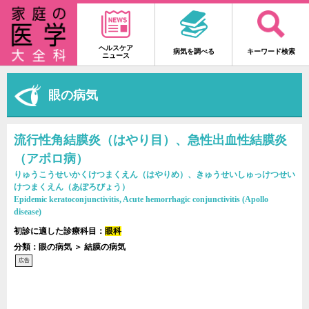
ヘルスケア
病気を調べる
キーワード検索
ニュース
眼の病気
流行性角結膜炎（はやり目）、急性出血性結膜炎
（アポロ病）
りゅうこうせいかくけつまくえん（はやりめ）、きゅうせいしゅっけつせい
けつまくえん（あぽろびょう）
Epidemic keratoconjunctivitis, Acute hemorrhagic conjunctivitis (Apollo
disease)
初診に適した診療科目：
眼科
分類：眼の病気 ＞ 結膜の病気
広告