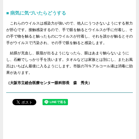
病気に気づいたらどうする
これらのウイルスは感染力が強いので、他人にうつさないようにする努力
が肝心です。接触感染するので、手で眼を触るとウイルスが手に付着し、そ
の手で物を触ると触ったものにウイルスが付着し、それを誰かが触るとその
手がウイルスで汚染され、その手で眼を触ると感染します。
結膜が充血し、眼脂が出るようになったら、眼はあまり触らないように
し、石鹸でしっかり手を洗います。タオルなどは家族とは別にし、またお風
呂はいちばん最後に入るようにします。市販の70％アルコール液は消毒に効
果があります。
（大阪市立総合医療センター眼科部長 森 秀夫）