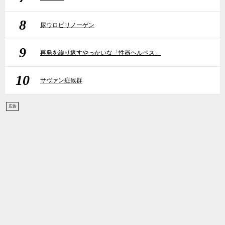
8
尿ウロビリノーゲン
9
再発を繰り返すやっかいな「性器ヘルペス」
10
サヴァン症候群
広告