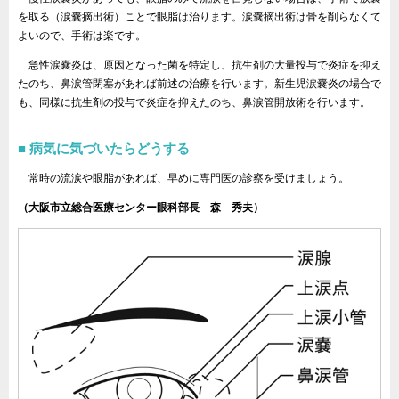
を取る（涙嚢摘出術）ことで眼脂は治ります。涙嚢摘出術は骨を削らなくて
よいので、手術は楽です。
急性涙嚢炎は、原因となった菌を特定し、抗生剤の大量投与で炎症を抑え
たのち、鼻涙管閉塞があれば前述の治療を行います。新生児涙嚢炎の場合で
も、同様に抗生剤の投与で炎症を抑えたのち、鼻涙管開放術を行います。
病気に気づいたらどうする
常時の流涙や眼脂があれば、早めに専門医の診察を受けましょう。
（大阪市立総合医療センター眼科部長 森 秀夫）