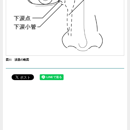
図11 涙器の略図