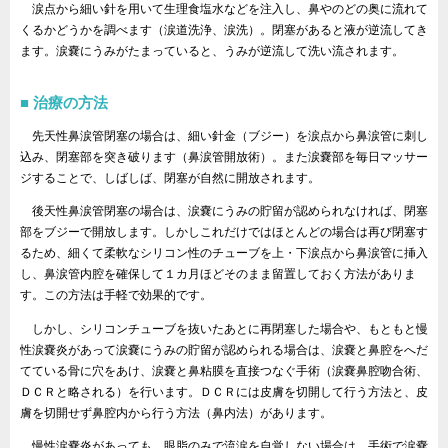
涙点から細い針を用いて生理食塩水などを注入し、鼻やのどの奥に流れて
くるかどうかを調べます（涙道洗浄、涙洗）。閉塞があると液が逆流してき
ます。涙嚢にうみがたまっていると、うみが逆流して洗い流されます。
治療の方法
先天性鼻涙管閉塞の場合は、細い針金（ブジー）を涙点から鼻涙管に刺し
込み、閉塞部を突き破ります（鼻涙管開放術）。また涙嚢部を毎日マッサー
ジすることで、しばしば、閉塞が自然に開放されます。
後天性鼻涙管閉塞の場合は、涙嚢にうみの貯留が認められなければ、閉塞
部をブジーで開放します。しかしこれだけではほとんどの場合は再び閉塞す
るため、細くて柔軟なシリコン性のチューブを上・下涙点から鼻涙管に挿入
し、鼻涙管内腔を確保して１カ月ほどそのまま留置しておく方法がありま
す。この方法は手軽で効果的です。
しかし、シリコンチューブを抜いたあとに再閉塞した場合や、もともと慢
性涙嚢炎があって涙嚢にうみの貯留が認められる場合は、涙嚢と鼻腔をへだ
てている骨に穴をあけ、涙嚢と鼻粘膜を直接つなぐ手術（涙嚢鼻腔吻合術、
ＤＣＲと略される）を行います。ＤＣＲには皮膚を切開して行う方法と、皮
膚を切開せず鼻腔内から行う方法（鼻内法）があります。
慢性涙嚢炎があっても、眼脂のみで流涙を自覚しない場合は、手術で涙嚢