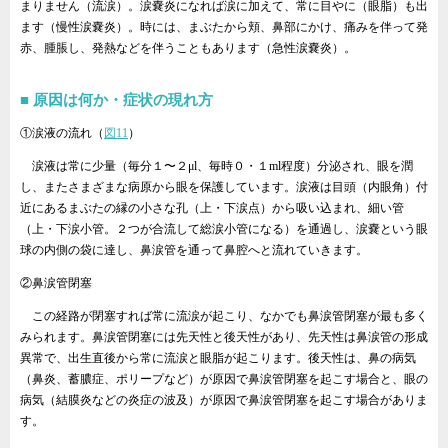
まりません（流涙）。涙嚢炎になれば涙に加えて、常に目やに（眼脂）も出
ます（慢性涙嚢炎）。時には、まぶたから頬、鼻部にかけ、痛みを伴って発
赤、腫脹し、発熱などを伴うこともあります（急性涙嚢炎）。
原因は何か・症状の現れ方
①涙液の流れ（
図11
）
涙液は常に少量（毎分１〜２μl、毎時０・１ml程度）分泌され、眼を潤
し、またさまざまな病原から眼を保護しています。涙液は目頭（内眼角）付
近にあるまぶたの縁の小さな孔（上・下涙点）から吸い込まれ、細い管
（上・下涙小管。２つが合流して総涙小管になる）を通過し、涙嚢という眼
球の内側の袋に達し、鼻涙管を通って鼻腔へと流れていきます。
②鼻涙管閉塞
この経路が閉塞すれば常に流涙が起こり、なかでも鼻涙管閉塞が最も多く
みられます。鼻涙管閉塞には先天性と後天性があり、先天性は鼻涙管の形成
異常で、出生直後から常に流涙と眼脂が起こります。後天性は、鼻の病気
（鼻炎、蓄膿症、ポリープなど）が原因で鼻涙管閉塞を起こす場合と、眼の
病気（結膜炎などの炎症の波及）が原因で鼻涙管閉塞を起こす場合がありま
す。