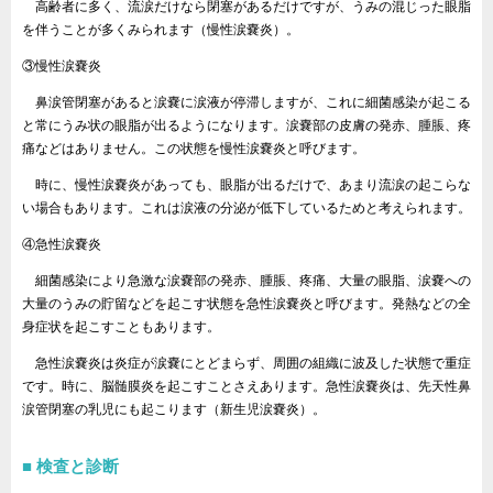
高齢者に多く、流涙だけなら閉塞があるだけですが、うみの混じった眼脂
を伴うことが多くみられます（慢性涙嚢炎）。
③慢性涙嚢炎
鼻涙管閉塞があると涙嚢に涙液が停滞しますが、これに細菌感染が起こる
と常にうみ状の眼脂が出るようになります。涙嚢部の皮膚の発赤、腫脹、疼
痛などはありません。この状態を慢性涙嚢炎と呼びます。
時に、慢性涙嚢炎があっても、眼脂が出るだけで、あまり流涙の起こらな
い場合もあります。これは涙液の分泌が低下しているためと考えられます。
④急性涙嚢炎
細菌感染により急激な涙嚢部の発赤、腫脹、疼痛、大量の眼脂、涙嚢への
大量のうみの貯留などを起こす状態を急性涙嚢炎と呼びます。発熱などの全
身症状を起こすこともあります。
急性涙嚢炎は炎症が涙嚢にとどまらず、周囲の組織に波及した状態で重症
です。時に、脳髄膜炎を起こすことさえあります。急性涙嚢炎は、先天性鼻
涙管閉塞の乳児にも起こります（新生児涙嚢炎）。
検査と診断