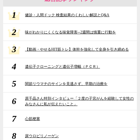
1
健診・人間ドック 検査結果のくわしい解説とQ&A
2
味がわかりにくくなる味覚障害─2週間は慎重に行動を
3
【動画・やせるHIT筋トレ】体幹を強化して全身を引き締める
4
遺伝子クローニングと遺伝子増幅（ＰＣＲ）
5
関節リウマチのサインを見逃さず、早期の治療を
6
原千晶さん特別インタビュー「２度の子宮がんを経験して女性の
みなさんに私が伝えたいこと」
7
心筋梗塞
8
尿ウロビリノーゲン