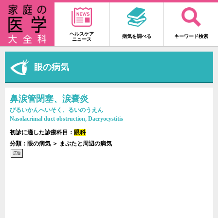
ヘルスケア
病気を調べる
キーワード検索
ニュース
眼の病気
鼻涙管閉塞、涙嚢炎
びるいかんへいそく、るいのうえん
Nasolacrimal duct obstruction, Dacryocystitis
初診に適した診療科目：
眼科
分類：眼の病気 ＞ まぶたと周辺の病気
広告