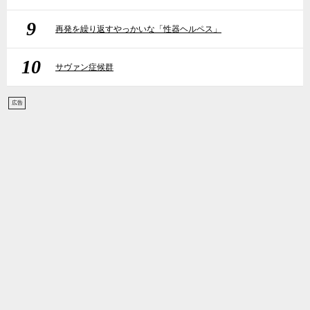
9
再発を繰り返すやっかいな「性器ヘルペス」
10
サヴァン症候群
広告