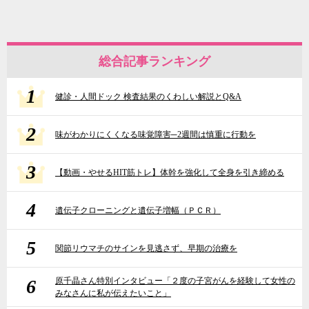
総合記事ランキング
1
健診・人間ドック 検査結果のくわしい解説とQ&A
2
味がわかりにくくなる味覚障害─2週間は慎重に行動を
3
【動画・やせるHIT筋トレ】体幹を強化して全身を引き締める
4
遺伝子クローニングと遺伝子増幅（ＰＣＲ）
5
関節リウマチのサインを見逃さず、早期の治療を
6
原千晶さん特別インタビュー「２度の子宮がんを経験して女性の
みなさんに私が伝えたいこと」