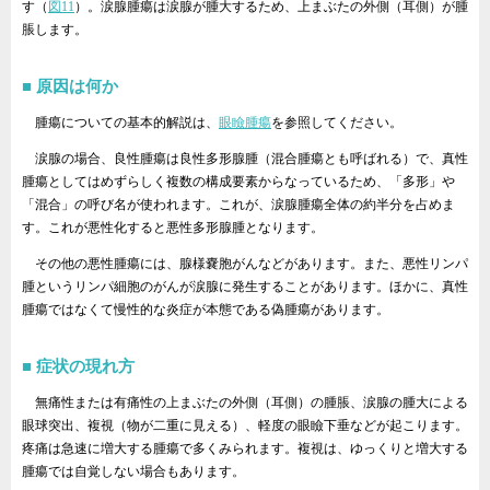
す（
図11
）。涙腺腫瘍は涙腺が腫大するため、上まぶたの外側（耳側）が腫
脹します。
原因は何か
腫瘍についての基本的解説は、
眼瞼腫瘍
を参照してください。
涙腺の場合、良性腫瘍は良性多形腺腫（混合腫瘍とも呼ばれる）で、真性
腫瘍としてはめずらしく複数の構成要素からなっているため、「多形」や
「混合」の呼び名が使われます。これが、涙腺腫瘍全体の約半分を占めま
す。これが悪性化すると悪性多形腺腫となります。
その他の悪性腫瘍には、腺様嚢胞がんなどがあります。また、悪性リンパ
腫というリンパ細胞のがんが涙腺に発生することがあります。ほかに、真性
腫瘍ではなくて慢性的な炎症が本態である偽腫瘍があります。
症状の現れ方
無痛性または有痛性の上まぶたの外側（耳側）の腫脹、涙腺の腫大による
眼球突出、複視（物が二重に見える）、軽度の眼瞼下垂などが起こります。
疼痛は急速に増大する腫瘍で多くみられます。複視は、ゆっくりと増大する
腫瘍では自覚しない場合もあります。