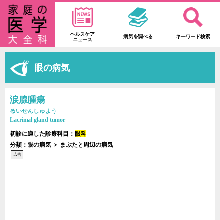
ヘルスケア
病気を調べる
キーワード検索
ニュース
眼の病気
涙腺腫瘍
るいせんしゅよう
Lacrimal gland tumor
初診に適した診療科目：
眼科
分類：眼の病気 ＞ まぶたと周辺の病気
広告