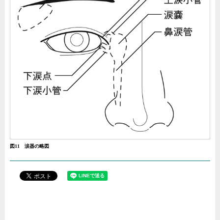
図11 涙器の略図