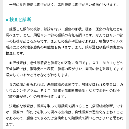
一般に良性腫瘍は進行が遅く、悪性腫瘍は進行が早い傾向があります。
検査と診断
腫脹した眼部の視診、触診を行い、腫瘤の形状、硬さ、圧痛の有無などを
調べます。また、周辺リンパ節の腫脹の有無も調べます。がんではリンパ節
への転移が起こるからです。まぶたの発赤や圧痛があれば、細菌やウイルス
感染による急性涙腺炎の可能性もあります。また、眼球運動や眼球突出度も
検査します。
血液検査は、急性涙腺炎と腫瘍との区別に有用です。ＣＴ、ＭＲＩなどの
画像診断では、眼球突出の程度、腫瘍の広がりや、周囲の骨を破壊してまで
増大しているかどうかなどがわかります。
骨の破壊がみられれば、悪性腫瘍の兆候です。悪性が疑われる場合は、ガ
リウムシンチグラム、ＰＥＴ（陽電子放射断層撮影）などで全身への転移
（肺や肝が多い）の有無を検査します。
決定的な検査は、腫瘍を取って顕微鏡で調べること（病理組織診断）です
が、腫瘍の一部だけを取って調べる生検は、良性腫瘍の悪性化をまねくこと
があるので、腫瘍はできるだけ全摘出して顕微鏡で調べるのがよいと思われ
ます。