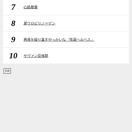
7
心筋梗塞
8
尿ウロビリノーゲン
9
再発を繰り返すやっかいな「性器ヘルペス」
10
サヴァン症候群
広告