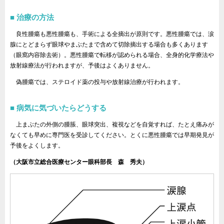
治療の方法
良性腫瘍も悪性腫瘍も、手術による全摘出が原則です。悪性腫瘍では、涙
腺にとどまらず眼球やまぶたまで含めて切除摘出する場合も多くあります
（眼窩内容除去術）。悪性腫瘍で転移が認められる場合、全身的化学療法や
放射線療法が行われますが、予後はよくありません。
偽腫瘍では、ステロイド薬の投与や放射線治療が行われます。
病気に気づいたらどうする
上まぶたの外側の腫脹、眼球突出、複視などを自覚すれば、たとえ痛みが
なくても早めに専門医を受診してください。とくに悪性腫瘍では早期発見が
予後をよくします。
（大阪市立総合医療センター眼科部長 森 秀夫）