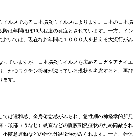
イルスである日本脳炎ウイルスによります。日本の日本脳
以降は年間ほぼ10人程度の発症とされています。一方、イン
においては、現在なお年間に１０００人を超える大流行がみ
っていますが、日本脳炎ウイルスを広めるコガタアカイエ
り、かつワクチン接種が減っている現状を考慮すると、再び
ります。
ては違和感、全身倦怠感がみられ、急性期の神経学的所見
痛・項部（うなじ）硬直などの髄膜刺激症状のため隠蔽され
、不随意運動などの錐体外路徴候がみられます。一方、錐体