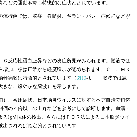
痺などの運動麻痺も特徴的な症状とされています。
流行例では、脳症、脊髄炎、ギラン・バレー症候群などが
Ｃ反応性蛋白上昇などの炎症所見がみられます。髄液では
白増加、糖は正常から軽度増加が認められます。ＣＴ、ＭＲ
脳幹病変は特徴的とされています（
図19
‐ｂ）。脳波では急
大きな、緩やかな脳波）を示します。
）、臨床症状、日本脳炎ウイルスに対するペア血清で補体
制価の４倍以上の上昇などを参考にして診断します。血清・
よるIgＭ抗体の検出、さらにはＰＣＲ法による日本脳炎ウイ
検出されれば確定的とされています。