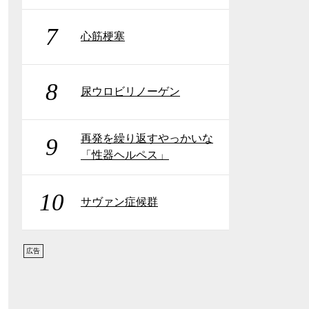
7
心筋梗塞
8
尿ウロビリノーゲン
再発を繰り返すやっかいな
9
「性器ヘルペス」
10
サヴァン症候群
広告