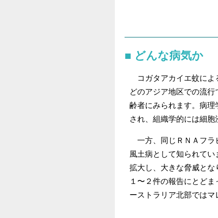
どんな病気か
コガタアカイエ蚊による
どのアジア地区での流行
齢者にみられます。病理
され、組織学的には細胞
一方、同じＲＮＡフラビ
風土病として知られてい
拡大し、大きな脅威とな
１〜２件の報告にとどま
ーストラリア北部ではマ