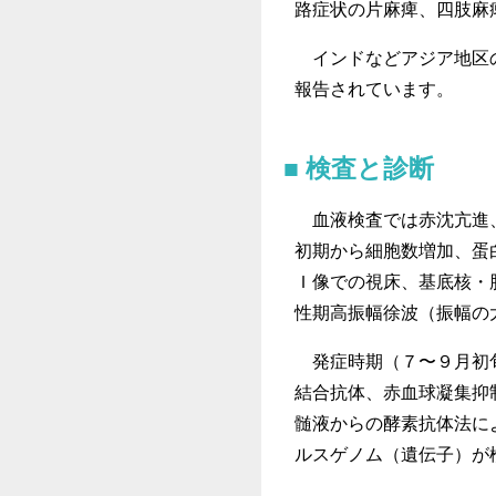
路症状の片麻痺、四肢麻
インドなどアジア地区の
報告されています。
検査と診断
血液検査では赤沈亢進、
初期から細胞数増加、蛋
Ｉ像での視床、基底核・
性期高振幅徐波（振幅の
発症時期（７〜９月初旬
結合抗体、赤血球凝集抑
髄液からの酵素抗体法に
ルスゲノム（遺伝子）が