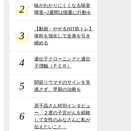
味がわかりにくくなる味覚
2
障害─2週間は慎重に行動を
【動画・やせるHIT筋トレ】
3
体幹を強化して全身を引き
締める
遺伝子クローニングと遺伝
4
子増幅（ＰＣＲ）
関節リウマチのサインを見
5
逃さず、早期の治療を
原千晶さん特別インタビュ
ー「２度の子宮がんを経験
6
して女性のみなさんに私が
伝えたいこと」