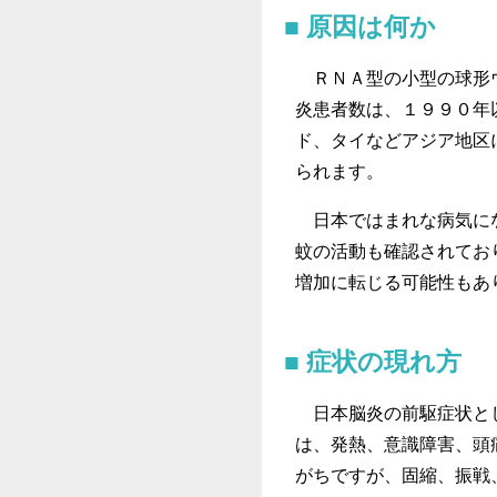
原因は何か
ＲＮＡ型の小型の球形ウ
炎患者数は、１９９０年
ド、タイなどアジア地区
られます。
日本ではまれな病気にな
蚊の活動も確認されてお
増加に転じる可能性もあ
症状の現れ方
日本脳炎の前駆症状とし
は、発熱、意識障害、頭
がちですが、固縮、振戦