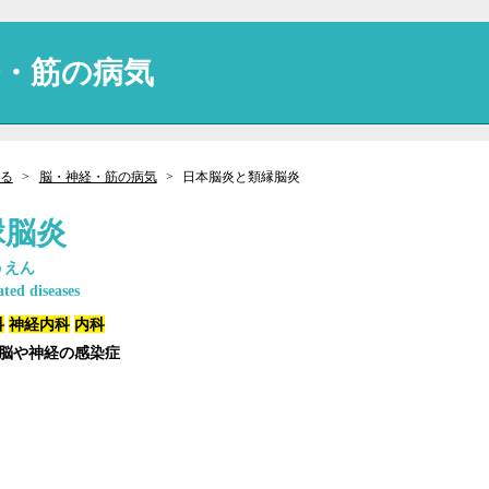
経・筋の病気
る
脳・神経・筋の病気
日本脳炎と類縁脳炎
縁脳炎
うえん
ated diseases
科
神経内科
内科
 脳や神経の感染症