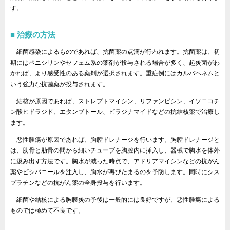
す。
治療の方法
細菌感染によるものであれば、抗菌薬の点滴が行われます。抗菌薬は、初
期にはペニシリンやセフェム系の薬剤が投与される場合が多く、起炎菌がわ
かれば、より感受性のある薬剤が選択されます。重症例にはカルバペネムと
いう強力な抗菌薬が投与されます。
結核が原因であれば、ストレプトマイシン、リファンピシン、イソニコチ
ン酸ヒドラジド、エタンブトール、ピラジナマイドなどの抗結核薬で治療し
ます。
悪性腫瘍が原因であれば、胸腔ドレナージを行います。胸腔ドレナージと
は、肋骨と肋骨の間から細いチューブを胸腔内に挿入し、器械で胸水を体外
に汲み出す方法です。胸水が減った時点で、アドリアマイシンなどの抗がん
薬やピシバニールを注入し、胸水が再びたまるのを予防します。同時にシス
プラチンなどの抗がん薬の全身投与を行います。
細菌や結核による胸膜炎の予後は一般的には良好ですが、悪性腫瘍による
ものでは極めて不良です。