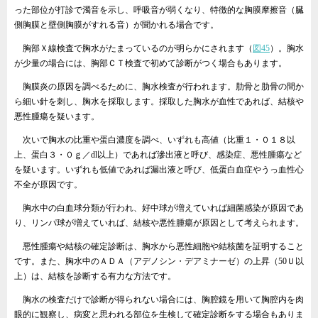
った部位が打診で濁音を示し、呼吸音が弱くなり、特徴的な胸膜摩擦音（臓
側胸膜と壁側胸膜がすれる音）が聞かれる場合です。
胸部Ｘ線検査で胸水がたまっているのが明らかにされます（
図45
）。胸水
が少量の場合には、胸部ＣＴ検査で初めて診断がつく場合もあります。
胸膜炎の原因を調べるために、胸水検査が行われます。肋骨と肋骨の間か
ら細い針を刺し、胸水を採取します。採取した胸水が血性であれば、結核や
悪性腫瘍を疑います。
次いで胸水の比重や蛋白濃度を調べ、いずれも高値（比重１・０１８以
上、蛋白３・０ｇ／dl以上）であれば滲出液と呼び、感染症、悪性腫瘍など
を疑います。いずれも低値であれば漏出液と呼び、低蛋白血症やうっ血性心
不全が原因です。
胸水中の白血球分類が行われ、好中球が増えていれば細菌感染が原因であ
り、リンパ球が増えていれば、結核や悪性腫瘍が原因として考えられます。
悪性腫瘍や結核の確定診断は、胸水から悪性細胞や結核菌を証明すること
です。また、胸水中のＡＤＡ（アデノシン・デアミナーゼ）の上昇（50Ｕ以
上）は、結核を診断する有力な方法です。
胸水の検査だけで診断が得られない場合には、胸腔鏡を用いて胸腔内を肉
眼的に観察し、病変と思われる部位を生検して確定診断をする場合もありま