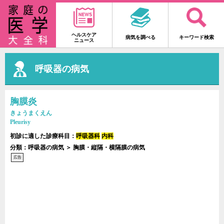
ヘルスケア
病気を調べる
キーワード検索
ニュース
呼吸器の病気
胸膜炎
きょうまくえん
Pleurisy
初診に適した診療科目：
呼吸器科
内科
分類：呼吸器の病気 ＞ 胸膜・縦隔・横隔膜の病気
広告