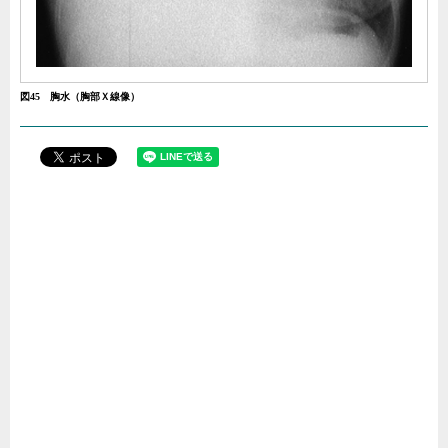
図45 胸水（胸部Ｘ線像）