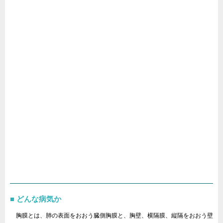
どんな病気か
胸膜とは、肺の表面をおおう臓側胸膜と、胸壁、横隔膜、縦隔をおおう壁