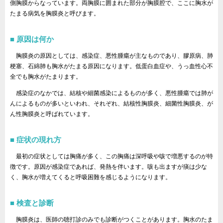
側胸膜からなっています。両胸膜に囲まれた部分が胸膜腔で、ここに胸水が
たまる病気を胸膜炎と呼びます。
原因は何か
胸膜炎の原因としては、感染症、悪性腫瘍が主なものであり、膠原病、肺
梗塞、石綿肺も胸水がたまる原因になります。低蛋白血症や、うっ血性心不
全でも胸水がたまります。
感染症のなかでは、結核や細菌感染によるものが多く、悪性腫瘍では肺が
んによるものが多いといわれ、それぞれ、結核性胸膜炎、細菌性胸膜炎、が
ん性胸膜炎と呼ばれています。
症状の現れ方
最初の症状としては胸痛が多く、この胸痛は深呼吸や咳で増悪するのが特
徴です。原因が感染症であれば、発熱を伴います。咳も出ますが痰は少な
く、胸水が増えてくると呼吸困難を感じるようになります。
検査と診断
胸膜炎は、医師の聴打診のみでも診断がつくことがあります。胸水のたま