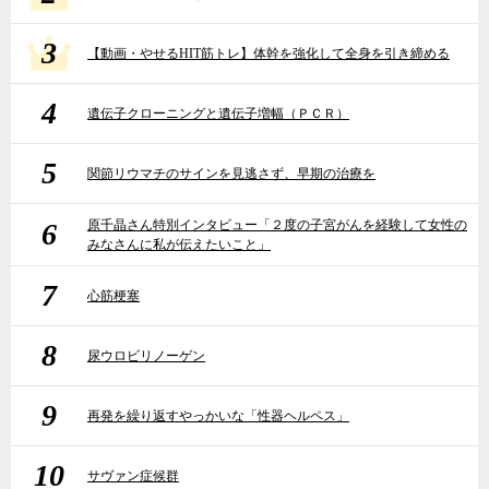
3
【動画・やせるHIT筋トレ】体幹を強化して全身を引き締める
4
遺伝子クローニングと遺伝子増幅（ＰＣＲ）
5
関節リウマチのサインを見逃さず、早期の治療を
6
原千晶さん特別インタビュー「２度の子宮がんを経験して女性の
みなさんに私が伝えたいこと」
7
心筋梗塞
8
尿ウロビリノーゲン
9
再発を繰り返すやっかいな「性器ヘルペス」
10
サヴァン症候群