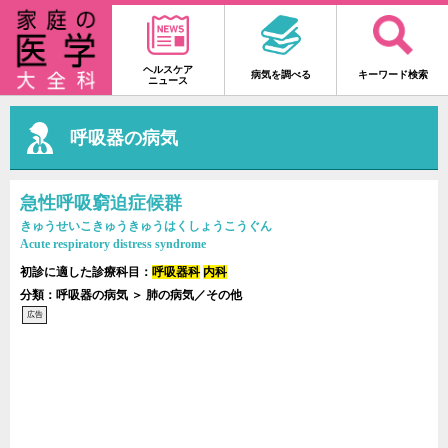
ヘルスケア
病気を調べる
キーワード検索
ニュース
呼吸器の病気
急性呼吸窮迫症候群
きゅうせいこきゅうきゅうはくしょうこうぐん
Acute respiratory distress syndrome
初診に適した診療科目：
呼吸器科
内科
分類：呼吸器の病気 ＞ 肺の病気／その他
広告