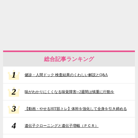
総合記事ランキング
1
健診・人間ドック 検査結果のくわしい解説とQ&A
2
味がわかりにくくなる味覚障害─2週間は慎重に行動を
3
【動画・やせるHIT筋トレ】体幹を強化して全身を引き締める
4
遺伝子クローニングと遺伝子増幅（ＰＣＲ）