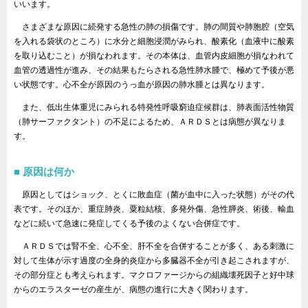
いいます。
さまざまな原因に続発する急性の肺の損傷です。肺の間質や肺胞腔（空気
を入れる袋状のところ）に水分と細胞浸潤がみられ、酸素化（血液中に酸素
を取り込むこと）が損なわれます。その本体は、血管内皮細胞が損なわれて
血管の透過性が進み、その結果もたらされる急性肺水腫で、極めて予後が悪
い状態です。心不全が原因のうっ血が原因の肺水腫とは異なります。
また、低出生体重児にみられる特発性呼吸窮迫症候群は、肺表面活性物質
（肺サーファクタント）の不足によるため、ＡＲＤＳとは病態が異なりま
す。
原因は何か
原因としてはショック、とくに敗血症（菌が血中に入った状態）がその代
表です。そのほか、重症肺炎、粟粒結核、多発外傷、急性膵炎、術後、輸血
などに続いて急速に発症してくる予後のよくない合併症です。
ＡＲＤＳでは腎不全、心不全、肝不全を合併することが多く、ある刺激に
対して生体が示す過度の全身的炎症から多臓器不全が引き起こされますが、
その部分症とも考えられます。マクロファージからの組織壊死因子と好中球
からのエラスターゼの産生が、病態の進行に大きく関わります。