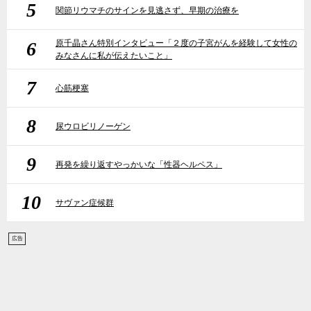
5
関節リウマチのサインを見逃さず、早期の治療を
6
原千晶さん特別インタビュー「２度の子宮がんを経験して女性の
みなさんに私が伝えたいこと」
7
心筋梗塞
8
尿ウロビリノーゲン
9
再発を繰り返すやっかいな「性器ヘルペス」
10
サヴァン症候群
広告