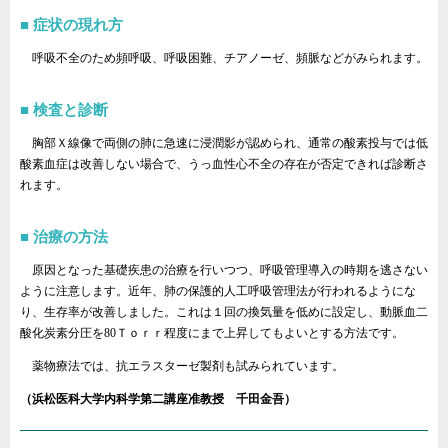
症状の現れ方
呼吸不全のため頻呼吸、呼吸困難、チアノーゼ、頻脈などがみられます。
検査と診断
胸部Ｘ線像で両側の肺に急速に浸潤影が認められ、通常の酸素投与では低
酸素血症は改善しない場合で、うっ血性心不全の存在が否定できれば診断さ
れます。
治療の方法
原因となった基礎疾患の治療を行いつつ、呼吸管理導入の時期を逃さない
ように注意します。近年、肺の保護的人工呼吸管理法が行われるようにな
り、生存率が改善しました。これは１回の換気量を低めに設定し、動脈血二
酸化炭素分圧を80Ｔｏｒｒ程度にまで上昇してもよいとする方法です。
薬物療法では、抗エラスターゼ製剤も試みられています。
（浜松医科大学内科学第二講座准教授 千田金吾）