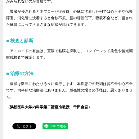
がみられないのが普通です。
腎臓が侵されるとネフローゼ症候群、心臓に沈着した例では心不全や伝導
障害、消化管に沈着すると食欲不振、腸の蠕動低下、吸収不全など、侵され
た臓器によってさまざまな症状が現れてきます。
検査と診断
アミロイドの有無は、直腸で粘膜を採取し、コンゴーレッド染色や偏光顕
微鏡検査で確認します。
治療の方法
病状は数年にわたり徐々に進行します。本疾患での死因は腎不全や心不全
です。内科的な治療法はありません。単発性の場合の予後は、悪くありませ
ん。
（浜松医科大学内科学第二講座准教授 千田金吾）