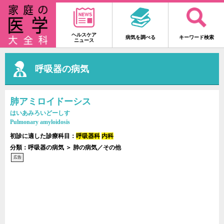
ヘルスケア
病気を調べる
キーワード検索
ニュース
呼吸器の病気
肺アミロイドーシス
はいあみろいどーしす
Pulmonary amyloidosis
初診に適した診療科目：
呼吸器科
内科
分類：呼吸器の病気 ＞ 肺の病気／その他
広告