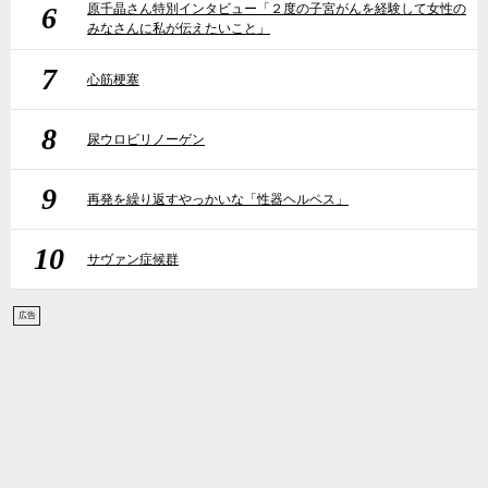
6
原千晶さん特別インタビュー「２度の子宮がんを経験して女性の
みなさんに私が伝えたいこと」
7
心筋梗塞
8
尿ウロビリノーゲン
9
再発を繰り返すやっかいな「性器ヘルペス」
10
サヴァン症候群
広告