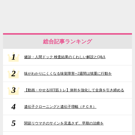
総合記事ランキング
1
健診・人間ドック 検査結果のくわしい解説とQ&A
2
味がわかりにくくなる味覚障害─2週間は慎重に行動を
3
【動画・やせるHIT筋トレ】体幹を強化して全身を引き締める
4
遺伝子クローニングと遺伝子増幅（ＰＣＲ）
5
関節リウマチのサインを見逃さず、早期の治療を