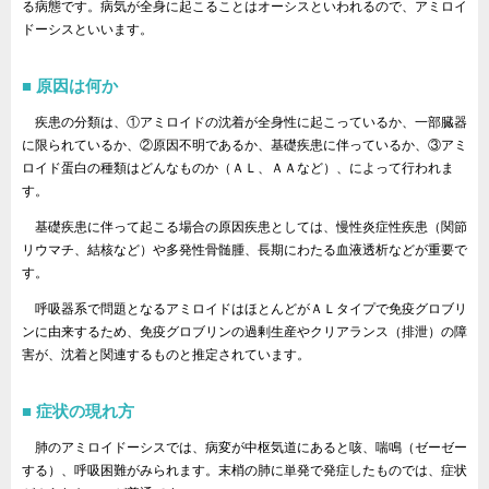
る病態です。病気が全身に起こることはオーシスといわれるので、アミロイ
ドーシスといいます。
原因は何か
疾患の分類は、①アミロイドの沈着が全身性に起こっているか、一部臓器
に限られているか、②原因不明であるか、基礎疾患に伴っているか、③アミ
ロイド蛋白の種類はどんなものか（ＡＬ、ＡＡなど）、によって行われま
す。
基礎疾患に伴って起こる場合の原因疾患としては、慢性炎症性疾患（関節
リウマチ、結核など）や多発性骨髄腫、長期にわたる血液透析などが重要で
す。
呼吸器系で問題となるアミロイドはほとんどがＡＬタイプで免疫グロブリ
ンに由来するため、免疫グロブリンの過剰生産やクリアランス（排泄）の障
害が、沈着と関連するものと推定されています。
症状の現れ方
肺のアミロイドーシスでは、病変が中枢気道にあると咳、喘鳴（ゼーゼー
する）、呼吸困難がみられます。末梢の肺に単発で発症したものでは、症状