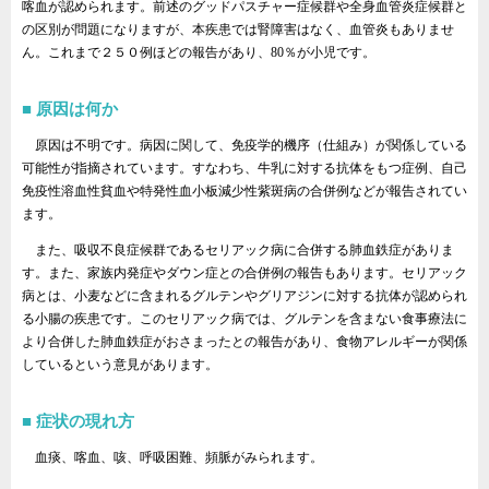
喀血が認められます。前述のグッドパスチャー症候群や全身血管炎症候群と
の区別が問題になりますが、本疾患では腎障害はなく、血管炎もありませ
ん。これまで２５０例ほどの報告があり、80％が小児です。
原因は何か
原因は不明です。病因に関して、免疫学的機序（仕組み）が関係している
可能性が指摘されています。すなわち、牛乳に対する抗体をもつ症例、自己
免疫性溶血性貧血や特発性血小板減少性紫斑病の合併例などが報告されてい
ます。
また、吸収不良症候群であるセリアック病に合併する肺血鉄症がありま
す。また、家族内発症やダウン症との合併例の報告もあります。セリアック
病とは、小麦などに含まれるグルテンやグリアジンに対する抗体が認められ
る小腸の疾患です。このセリアック病では、グルテンを含まない食事療法に
より合併した肺血鉄症がおさまったとの報告があり、食物アレルギーが関係
しているという意見があります。
症状の現れ方
血痰、喀血、咳、呼吸困難、頻脈がみられます。