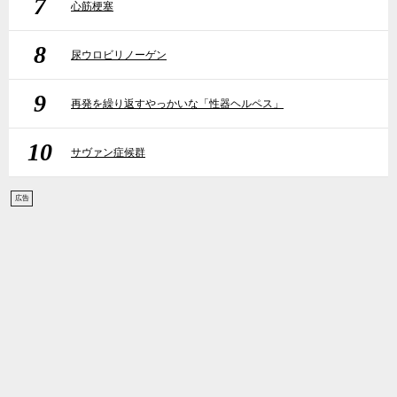
7
心筋梗塞
8
尿ウロビリノーゲン
9
再発を繰り返すやっかいな「性器ヘルペス」
10
サヴァン症候群
広告