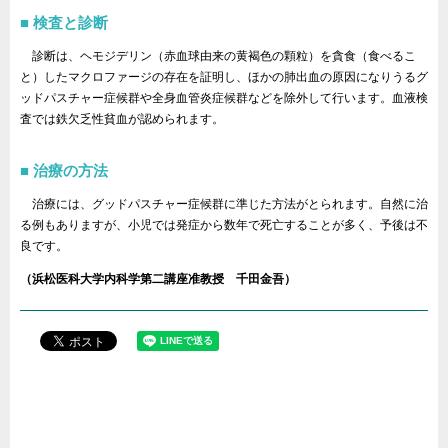
検査と診断
診断は、ヘモジデリン（赤血球由来の黄褐色の顆粒）を貪食（食べるこ
と）したマクロファージの存在を証明し、ほかの肺出血の原因になりうるグ
ッドパスチャー症候群や全身血管炎症候群などを除外して行います。血液検
査では鉄欠乏性貧血が認められます。
治療の方法
治療には、グッドパスチャー症候群に準じた方法がとられます。自然に治
る例もありますが、小児では発症から数年で死亡することが多く、予後は不
良です。
（浜松医科大学内科学第二講座准教授 千田金吾）