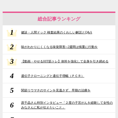
総合記事ランキング
1
健診・人間ドック 検査結果のくわしい解説とQ&A
2
味がわかりにくくなる味覚障害─2週間は慎重に行動を
3
【動画・やせるHIT筋トレ】体幹を強化して全身を引き締める
4
遺伝子クローニングと遺伝子増幅（ＰＣＲ）
5
関節リウマチのサインを見逃さず、早期の治療を
6
原千晶さん特別インタビュー「２度の子宮がんを経験して女性の
みなさんに私が伝えたいこと」