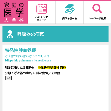
ヘルスケア
病気を調べる
キーワード検索
ニュース
呼吸器の病気
特発性肺血鉄症
とくはつせいはいけってつしょう
Idiopathic pulmonary hemosiderosis
初診に適した診療科目：
小児科
呼吸器科
内科
分類：呼吸器の病気 ＞ 肺の病気／その他
広告