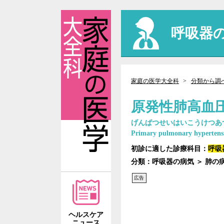
呼吸器
家庭の医学大全科
分類から調
原発性肺高血
げんぱつせいはいこうけつあ
Primary pulmonary hypertens
初診に適した診療科目：
呼吸
分類：呼吸器の病気 ＞ 肺の
広告
ヘルスケア
ニュース