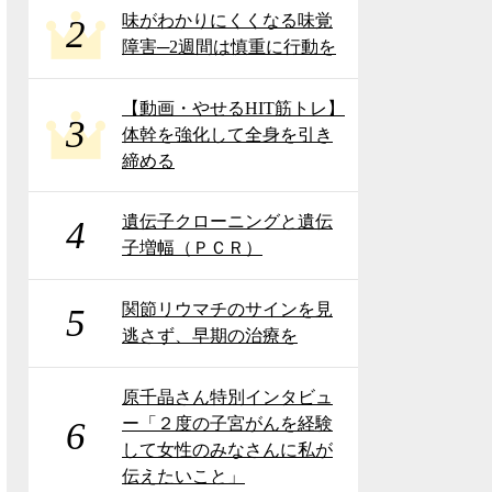
味がわかりにくくなる味覚
2
障害─2週間は慎重に行動を
【動画・やせるHIT筋トレ】
3
体幹を強化して全身を引き
締める
遺伝子クローニングと遺伝
4
子増幅（ＰＣＲ）
関節リウマチのサインを見
5
逃さず、早期の治療を
原千晶さん特別インタビュ
ー「２度の子宮がんを経験
6
して女性のみなさんに私が
伝えたいこと」