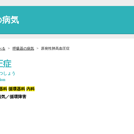
の病気
べる
呼吸器の病気
原発性肺高血圧症
圧症
つしょう
ion
器科
循環器科
内科
病気／循環障害