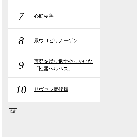
7
心筋梗塞
8
尿ウロビリノーゲン
再発を繰り返すやっかいな
9
「性器ヘルペス」
10
サヴァン症候群
広告