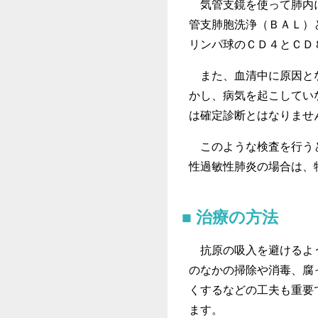
気管支鏡を使って肺内に
管支肺胞洗浄（ＢＡＬ）
リンパ球のＣＤ４とＣＤ
また、血清中に原因とな
かし、病気を起こしてい
は確定診断とはなりませ
このような検査を行うと
性過敏性肺炎の場合は、
治療の方法
抗原の吸入を避けるよう
のなかの掃除や消毒、腐
くするなどの工夫も重要
ます。