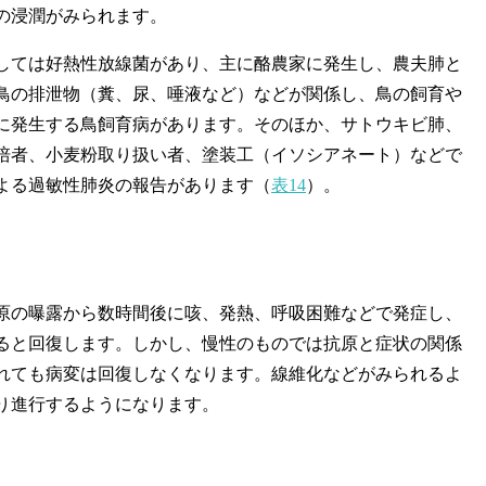
の浸潤がみられます。
ては好熱性放線菌があり、主に酪農家に発生し、農夫肺と
鳥の排泄物（糞、尿、唾液など）などが関係し、鳥の飼育や
に発生する鳥飼育病があります。そのほか、サトウキビ肺、
培者、小麦粉取り扱い者、塗装工（イソシアネート）などで
よる過敏性肺炎の報告があります（
表14
）。
の曝露から数時間後に咳、発熱、呼吸困難などで発症し、
ると回復します。しかし、慢性のものでは抗原と症状の関係
れても病変は回復しなくなります。線維化などがみられるよ
り進行するようになります。