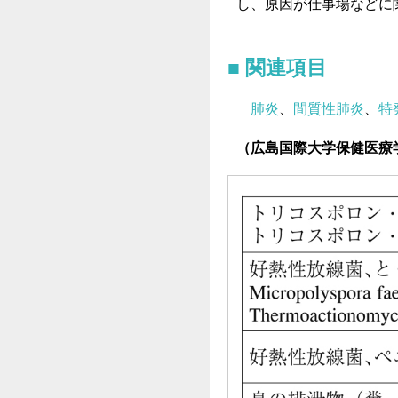
し、原因が仕事場などに
関連項目
肺炎
、
間質性肺炎
、
特
（広島国際大学保健医療