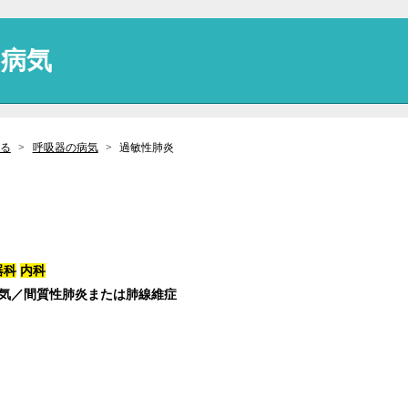
の病気
る
呼吸器の病気
過敏性肺炎
器科
内科
病気／間質性肺炎または肺線維症