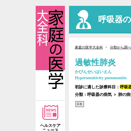
呼吸器
家庭の医学大全科
分類から調べ
過敏性肺炎
かびんせいはいえん
Hypersensitivity pneumonitis
初診に適した診療科目：
呼吸
分類：呼吸器の病気 ＞ 肺の
広告
ヘルスケア
ニュース