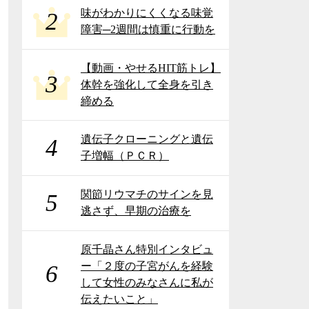
味がわかりにくくなる味覚
2
障害─2週間は慎重に行動を
【動画・やせるHIT筋トレ】
3
体幹を強化して全身を引き
締める
遺伝子クローニングと遺伝
4
子増幅（ＰＣＲ）
関節リウマチのサインを見
5
逃さず、早期の治療を
原千晶さん特別インタビュ
ー「２度の子宮がんを経験
6
して女性のみなさんに私が
伝えたいこと」