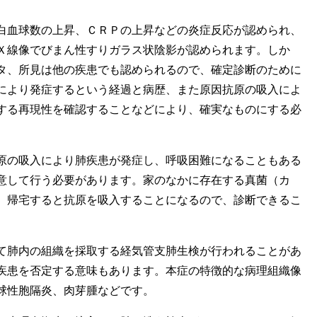
血球数の上昇、ＣＲＰの上昇などの炎症反応が認められ、
Ｘ線像でびまん性すりガラス状陰影が認められます。しか
タ、所見は他の疾患でも認められるので、確定診断のために
により発症するという経過と病歴、また原因抗原の吸入によ
する再現性を確認することなどにより、確実なものにする必
の吸入により肺疾患が発症し、呼吸困難になることもある
意して行う必要があります。家のなかに存在する真菌（カ
、帰宅すると抗原を吸入することになるので、診断できるこ
肺内の組織を採取する経気管支肺生検が行われることがあ
疾患を否定する意味もあります。本症の特徴的な病理組織像
球性胞隔炎、肉芽腫などです。