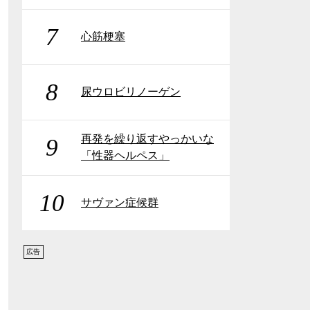
7
心筋梗塞
8
尿ウロビリノーゲン
再発を繰り返すやっかいな
9
「性器ヘルペス」
10
サヴァン症候群
広告