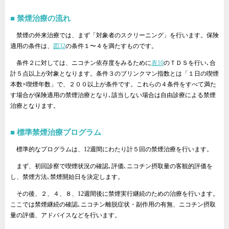
禁煙治療の流れ
禁煙の外来治療では、まず「対象者のスクリーニング」を行います。保険
適用の条件は、
図32
の条件１〜４を満たすものです。
条件２に対しては、ニコチン依存度をみるために
表10
のＴＤＳを行い､合
計５点以上が対象となります。条件３のブリンクマン指数とは「１日の喫煙
本数×喫煙年数」で、２００以上が条件です。これらの４条件をすべて満た
す場合が保険適用の禁煙治療となり､該当しない場合は自由診療による禁煙
治療となります。
標準禁煙治療プログラム
標準的なプログラムは、12週間にわたり計５回の禁煙治療を行います。
まず、初回診察で喫煙状況の確認､評価､ニコチン摂取量の客観的評価を
し、禁煙方法､禁煙開始日を決定します。
その後、２、４、８、12週間後に禁煙実行継続のための治療を行います。
ここでは禁煙継続の確認､ニコチン離脱症状・副作用の有無、ニコチン摂取
量の評価、アドバイスなどを行います。