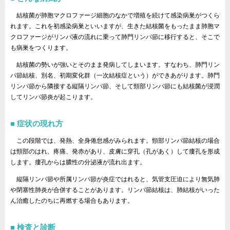
結核菌が肺胞マクロファージ細胞のなかで増殖を続けて感染病巣がつくら
れます。これを初感染病巣といいますが、生きた結核菌をもったまま肺胞マ
クロファージがリンパ液の流れに乗って肺門リンパ節に移行すると、そこで
も病巣をつくります。
結核菌の勢いが強いとそのまま発病してしまいます。すなわち、肺門リン
パ節結核、別名、初期変化群（一次結核症という）ができあがります。肺門
リンパ節から隣接する縦隔リンパ節、そして頸部リンパ節にも結核菌が浸潤
してリンパ節炎が起こります。
症状の現れ方
この段階では、発熱、全身倦怠感がみられます。頸部リンパ節結核の場合
は頸部のはれ、疼痛、発赤があり、皮膚に穿孔（孔があく）して瘻孔を形成
します。瘻孔からは膿性の分泌液が流れ出ます。
縦隔リンパ節や所属リンパ節が炎症ではれると、気管支圧迫により無気肺
や閉塞性肺炎が合併することがあります。リンパ節結核は、肺結核がいった
ん治癒したのちに再燃する場合もあります。
検査と診断