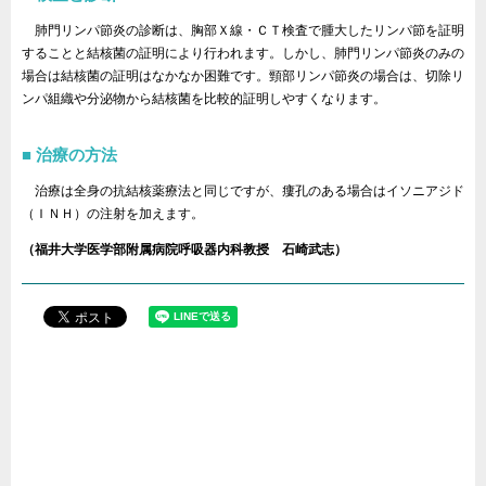
肺門リンパ節炎の診断は、胸部Ｘ線・ＣＴ検査で腫大したリンパ節を証明
することと結核菌の証明により行われます。しかし、肺門リンパ節炎のみの
場合は結核菌の証明はなかなか困難です。頸部リンパ節炎の場合は、切除リ
ンパ組織や分泌物から結核菌を比較的証明しやすくなります。
治療の方法
治療は全身の抗結核薬療法と同じですが、瘻孔のある場合はイソニアジド
（ＩＮＨ）の注射を加えます。
（福井大学医学部附属病院呼吸器内科教授 石崎武志）