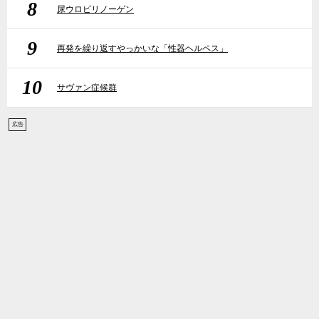
8
尿ウロビリノーゲン
9
再発を繰り返すやっかいな「性器ヘルペス」
10
サヴァン症候群
広告