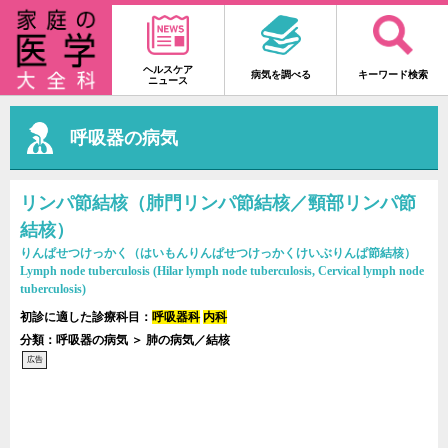
ヘルスケア
病気を調べる
キーワード検索
ニュース
呼吸器の病気
リンパ節結核（肺門リンパ節結核／頸部リンパ節
結核）
りんぱせつけっかく（はいもんりんぱせつけっかくけいぶりんぱ節結核）
Lymph node tuberculosis (Hilar lymph node tuberculosis, Cervical lymph node
tuberculosis)
初診に適した診療科目：
呼吸器科
内科
分類：呼吸器の病気 ＞ 肺の病気／結核
広告