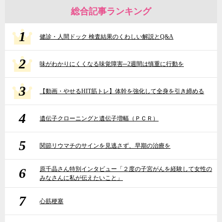
総合記事ランキング
1
健診・人間ドック 検査結果のくわしい解説とQ&A
2
味がわかりにくくなる味覚障害─2週間は慎重に行動を
3
【動画・やせるHIT筋トレ】体幹を強化して全身を引き締める
4
遺伝子クローニングと遺伝子増幅（ＰＣＲ）
5
関節リウマチのサインを見逃さず、早期の治療を
6
原千晶さん特別インタビュー「２度の子宮がんを経験して女性の
みなさんに私が伝えたいこと」
7
心筋梗塞