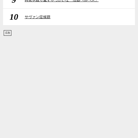
再発を繰り返すやっかいな「性器ヘルペス」
10
サヴァン症候群
広告