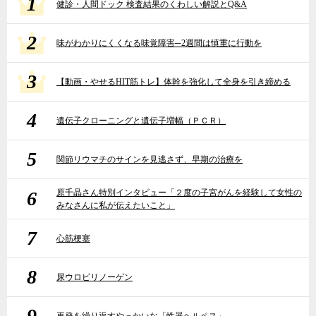
1
健診・人間ドック 検査結果のくわしい解説とQ&A
2
味がわかりにくくなる味覚障害─2週間は慎重に行動を
3
【動画・やせるHIT筋トレ】体幹を強化して全身を引き締める
4
遺伝子クローニングと遺伝子増幅（ＰＣＲ）
5
関節リウマチのサインを見逃さず、早期の治療を
6
原千晶さん特別インタビュー「２度の子宮がんを経験して女性の
みなさんに私が伝えたいこと」
7
心筋梗塞
8
尿ウロビリノーゲン
9