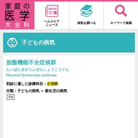
ヘルスケア
病気を調べる
キーワード検索
ニュース
子どもの病気
胎盤機能不全症候群
たいばんきのうふぜんしょうこうぐん
Placental dysfunction syndrome
初診に適した診療科目：
小児科
分類：子どもの病気 ＞ 新生児の病気
広告