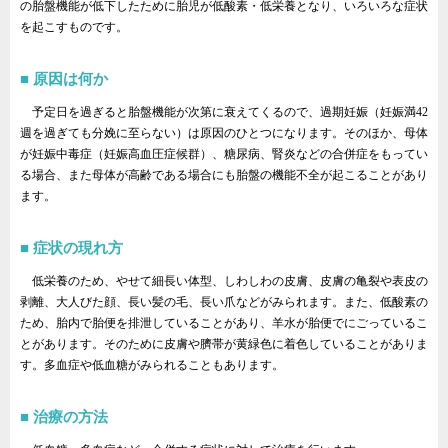
の胎盤機能が低下したために胎児が低酸素・低栄養となり、いろいろな症状
を起こすものです。
原因は何か
予定日を過ぎると胎盤機能が次第に衰えてくるので、過期妊娠（妊娠満42
週を過ぎても分娩に至らない）は原因のひとつになります。そのほか、母体
が妊娠中毒症（妊娠高血圧症候群）、糖尿病、腎炎などの合併症をもってい
る場合、また母体が高齢である場合にも胎盤の機能不全が起こることがあり
ます。
症状の現れ方
低栄養のため、やせて細長い体型、しわしわの皮膚、皮膚の亀裂や表皮の
剥離、大人びた顔、長い髪の毛、長い爪などがみられます。また、低酸素の
ため、胎内で胎便を排泄していることがあり、羊水が胎便でにごっているこ
とがあります。そのために皮膚や臍帯が黄緑色に着色していることがありま
す。多血症や低血糖がみられることもあります。
治療の方法