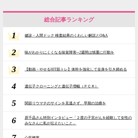
総合記事ランキング
1
健診・人間ドック 検査結果のくわしい解説とQ&A
2
味がわかりにくくなる味覚障害─2週間は慎重に行動を
3
【動画・やせるHIT筋トレ】体幹を強化して全身を引き締める
4
遺伝子クローニングと遺伝子増幅（ＰＣＲ）
5
関節リウマチのサインを見逃さず、早期の治療を
6
原千晶さん特別インタビュー「２度の子宮がんを経験して女性の
みなさんに私が伝えたいこと」
7
心筋梗塞