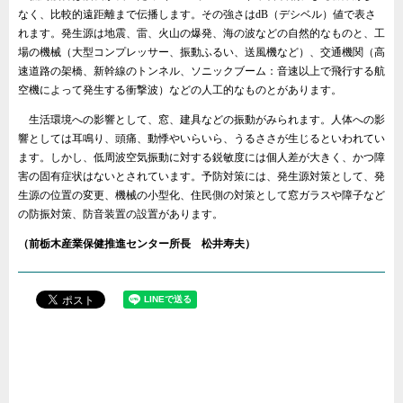
なく、比較的遠距離まで伝播します。その強さはdB（デシベル）値で表さ
れます。発生源は地震、雷、火山の爆発、海の波などの自然的なものと、工
場の機械（大型コンプレッサー、振動ふるい、送風機など）、交通機関（高
速道路の架橋、新幹線のトンネル、ソニックブーム：音速以上で飛行する航
空機によって発生する衝撃波）などの人工的なものとがあります。
生活環境への影響として、窓、建具などの振動がみられます。人体への影
響としては耳鳴り、頭痛、動悸やいらいら、うるささが生じるといわれてい
ます。しかし、低周波空気振動に対する鋭敏度には個人差が大きく、かつ障
害の固有症状はないとされています。予防対策には、発生源対策として、発
生源の位置の変更、機械の小型化、住民側の対策として窓ガラスや障子など
の防振対策、防音装置の設置があります。
（前栃木産業保健推進センター所長 松井寿夫）