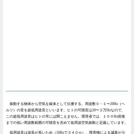
振動する物体から空気を媒体として伝播する、周波数０・１〜20Hz（ヘ
ルツ）の音を超低周波音といいます。ヒトの可聴音は20〜２万Hzなので、
この超低周波音はヒトの耳には聞こえません。環境省では、１００Hz前後
までの低い周波数範囲の可聴音を含めて低周波空気振動と定義しています。
低周波音は波長が長いため（10Hzで３４０ｍ）、障害物による減衰が少