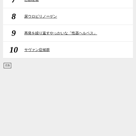
8
尿ウロビリノーゲン
9
再発を繰り返すやっかいな「性器ヘルペス」
10
サヴァン症候群
広告