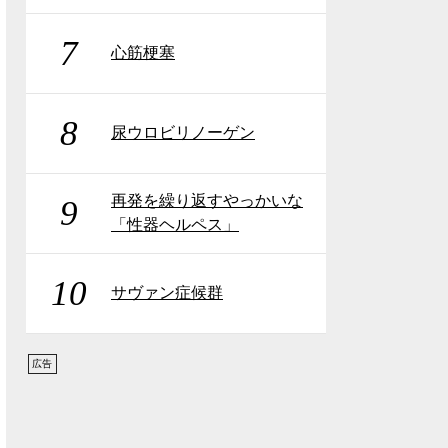
7
心筋梗塞
8
尿ウロビリノーゲン
再発を繰り返すやっかいな
9
「性器ヘルペス」
10
サヴァン症候群
広告