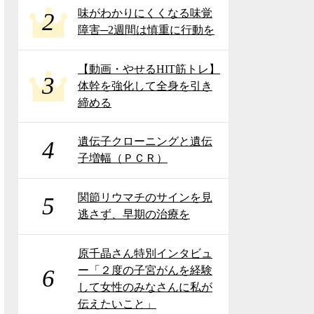
味がわかりにくくなる味覚
2
障害─2週間は慎重に行動を
【動画・やせるHIT筋トレ】
3
体幹を強化して全身を引き
締める
遺伝子クローニングと遺伝
4
子増幅（ＰＣＲ）
関節リウマチのサインを見
5
逃さず、早期の治療を
原千晶さん特別インタビュ
ー「２度の子宮がんを経験
6
して女性のみなさんに私が
伝えたいこと」