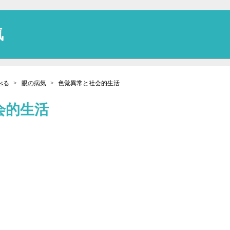
気
べる
眼の病気
色覚異常と社会的生活
会的生活