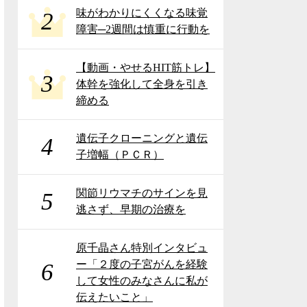
味がわかりにくくなる味覚
2
障害─2週間は慎重に行動を
【動画・やせるHIT筋トレ】
3
体幹を強化して全身を引き
締める
遺伝子クローニングと遺伝
4
子増幅（ＰＣＲ）
関節リウマチのサインを見
5
逃さず、早期の治療を
原千晶さん特別インタビュ
ー「２度の子宮がんを経験
6
して女性のみなさんに私が
伝えたいこと」