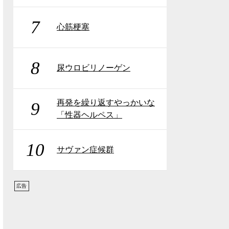
7
心筋梗塞
8
尿ウロビリノーゲン
再発を繰り返すやっかいな
9
「性器ヘルペス」
10
サヴァン症候群
広告