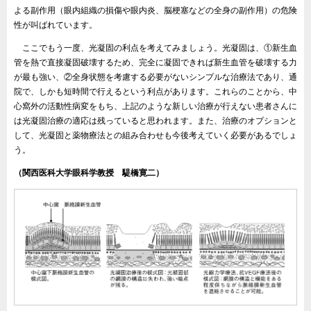
よる副作用（眼内組織の損傷や眼内炎、脳梗塞などの全身の副作用）の危険
性が叫ばれています。
ここでもう一度、光凝固の利点を考えてみましょう。光凝固は、①新生血
管を熱で直接凝固破壊するため、完全に凝固できれば新生血管を破壊する力
が最も強い、②全身状態を考慮する必要がないシンプルな治療法であり、通
院で、しかも短時間で行えるという利点があります。これらのことから、中
心窩外の活動性病変をもち、上記のような新しい治療が行えない患者さんに
は光凝固治療の適応は残っていると思われます。また、治療のオプションと
して、光凝固と薬物療法との組み合わせも今後考えていく必要があるでしょ
う。
（関西医科大学眼科学教授 騠橋寛二）