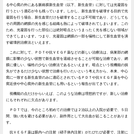
る中心窩の外にある脈絡膜新生血管（以下、新生血管）に対しては光凝固を
行うという適応が今も残っています。しかし、新生血管を破壊する目的で光
凝固を行う場合、新生血管だけを破壊することは不可能であり、どうしても
その周囲の網膜の光を感じる組織も熱によって破壊されてしまいます。この
ため、光凝固を行った部位には絶対暗点というまったく光を感じない領域が
できてしまいます。つまり、光凝固は網膜の一部を犠牲にして新生血管を潰
す破壊的治療法といえます。
これに対して、ＰＤＴや抗ＶＥＧＦ薬などの新しい治療法は、病巣部の網
膜に影響の少ない状態で新生血管を退縮させることが可能な治療であり、網
膜に優しい、犠牲の少ない治療法であるといえます。暗点という視機能の損
失ができるだけ少ない状態で治療を行いたいという考え方から、本来、中心
窩に一致する新生血管のみに適応とされているＰＤＴや抗ＶＥＧＦ薬を中心
窩近傍や中心窩外の新生血管にも用いるという報告が出てきています。
視機能の点だけからいえば、このような治療は理想的ですが、新しい治療
にもそれぞれに欠点があります。
ＰＤＴでは、今のところ初めての治療では２泊以上の入院が必要で、５日
間、強い光を避ける必要があり、副作用として大出血が起こることがありま
す。
抗ＶＥＧＦ薬は眼内への注射（硝子体内注射）がたびたび必要で、注射に