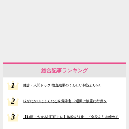
総合記事ランキング
1
健診・人間ドック 検査結果のくわしい解説とQ&A
2
味がわかりにくくなる味覚障害─2週間は慎重に行動を
3
【動画・やせるHIT筋トレ】体幹を強化して全身を引き締める