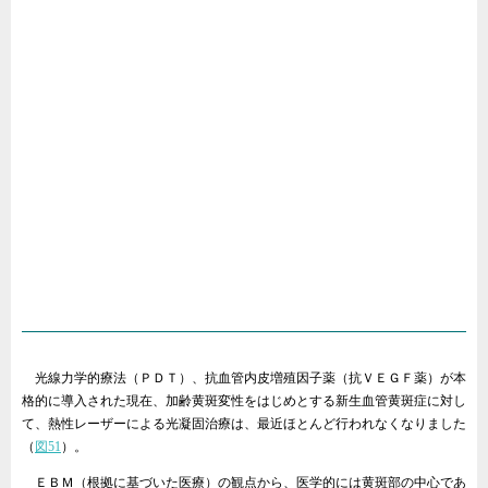
光線力学的療法（ＰＤＴ）、抗血管内皮増殖因子薬（抗ＶＥＧＦ薬）が本
格的に導入された現在、加齢黄斑変性をはじめとする新生血管黄斑症に対し
て、熱性レーザーによる光凝固治療は、最近ほとんど行われなくなりました
（
図51
）。
ＥＢＭ（根拠に基づいた医療）の観点から、医学的には黄斑部の中心であ