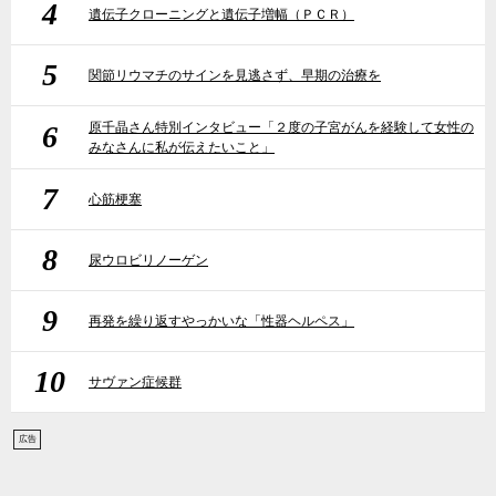
4
遺伝子クローニングと遺伝子増幅（ＰＣＲ）
5
関節リウマチのサインを見逃さず、早期の治療を
6
原千晶さん特別インタビュー「２度の子宮がんを経験して女性の
みなさんに私が伝えたいこと」
7
心筋梗塞
8
尿ウロビリノーゲン
9
再発を繰り返すやっかいな「性器ヘルペス」
10
サヴァン症候群
広告